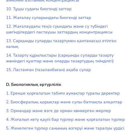
аммоний азотының концентрациясы
10. Тұщы судағы биогенді заттар
11. Жағалау суларындағы биогенді заттар
12. Жағалаудағы теңіз суындағы және су түбіндегі
шөгінділердегі ластаушы заттардың концентрациясы
13. Сарқынды суларды тазартумен қамтамасыз етілген
халық
14. Тазарту құрылыстары (сарқынды суларды тазарту
жөніндегі қуаттар және оларды тазартудың тиімділігі)
15. Ластанған (тазаланбаған) ақаба сулар
D. Биологиялық әртүрлiлiк
1. Ерекше қорғалатын табиғи аумақтар туралы деректер
2. Биосфералық қорықтар және сулы-батпақты алқаптар
3. Ормандар және өзге де орман көмкерген жерлер
4. Жоғалып кету қаупі бар түрлер және қорғалатын түрлер
5. Жекелеген түрлер санының өзгеруі және таралуы үрдісі