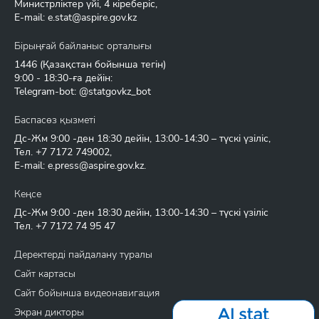
Министрліктер үйі, 4 кіреберіс,
E-mail:
e.stat@aspire.gov.kz
Бірыңғай байланыс орталығы
1446
(Қазақстан бойынша тегін)
9:00 - 18:30-ға дейін:
Telegram-bot: @statgovkz_bot
Баспасөз қызметі
Дс-Жм 9:00 -ден 18:30 дейін, 13:00-14:30 – түскі үзіліс,
Тел.
+7 7172 749002
,
E-mail:
e.press@aspire.gov.kz
.
Кеңсе
Дс-Жм 9:00 -ден 18:30 дейін, 13:00-14:30 – түскі үзіліс
Тел.
+7 7172 74 95 47
Деректерді пайдалану туралы
Сайт картасы
Сайт бойынша видеонавигация
Экран дикторы