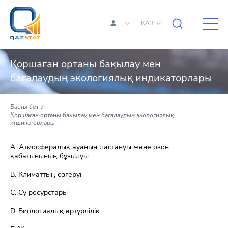
ҚАЗ
Қоршаған ортаны бақылау мен
бағалаудың экологиялық индикаторлары
Басты бет
Қоршаған ортаны бақылау мен бағалаудың экологиялық
индикаторлары
A. Атмосфералық ауаның ластануы және озон
қабатынының бұзылуы
В. Климаттың өзгеруі
С. Су ресурстары
D. Биологиялық әртүрлiлiк