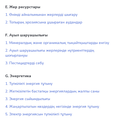
Е. Жер ресурстары
1. Өнімді айналымынан жерлерді шығару
2. Топырақ эрозиясына ұшыраған аудандар
F. Ауыл шаруашылығы
1. Минералдық және органикалық тыңайтқыштарды енгізу
2. Ауыл шаруашылығы жерлерінде нутриенттердің
шоғырлануы
3. Пестицидтерді себу
G. Энергетика
1. Түпкілікті энергия тұтыну
2. Жеткізілетін бастапқы энергиялардың жалпы саны
3. Энергия сыйымдылығы
4. Жаңартылатын көздердің негізінде энергия тұтыну
5. Электр энергиясын түпкілікті тұтыну