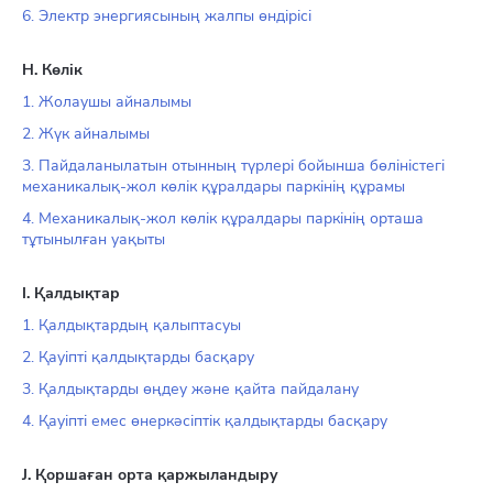
6. Электр энергиясының жалпы өндірісі
H. Көлік
1. Жолаушы айналымы
2. Жүк айналымы
3. Пайдаланылатын отынның түрлері бойынша бөліністегі
механикалық-жол көлік құралдары паркінің құрамы
4. Механикалық-жол көлік құралдары паркінің орташа
тұтынылған уақыты
I. Қалдықтар
1. Қалдықтардың қалыптасуы
2. Қауіпті қалдықтарды басқару
3. Қалдықтарды өңдеу және қайта пайдалану
4. Қауіпті емес өнеркәсіптік қалдықтарды басқару
J. Қоршаған орта қаржыландыру