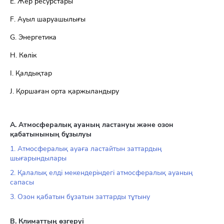
Е. Жер ресурстары
F. Ауыл шаруашылығы
G. Энергетика
H. Көлік
I. Қалдықтар
J. Қоршаған орта қаржыландыру
A. Атмосфералық ауаның ластануы және озон
қабатынының бұзылуы
1. Атмосфералық ауаға ластайтын заттардың
шығарындылары
2. Қалалық елді мекендеріндегі атмосфералық ауаның
сапасы
3. Озон қабатын бұзатын заттарды тұтыну
В. Климаттың өзгеруі