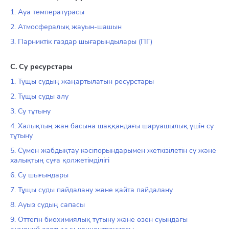
1. Ауа температурасы
2. Атмосфералық жауын-шашын
3. Парниктік газдар шығарындылары (ПГ)
С. Су ресурстары
1. Тұщы судың жаңартылатын ресурстары
2. Тұщы суды алу
3. Су тұтыну
4. Халықтың жан басына шаққандағы шаруашылық үшін су
тұтыну
5. Сумен жабдықтау кәсіпорындарымен жеткізілетін су және
халықтың суға қолжетімділігі
6. Су шығындары
7. Тұщы суды пайдалану және қайта пайдалану
8. Ауыз судың сапасы
9. Оттегін биохимиялық тұтыну және өзен суындағы