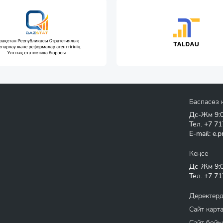
Баспасөз 
Дс-Жм 9:00
Тел.
+7 71
E-mail:
e.p
Кеңсе
Дс-Жм 9:00
Тел.
+7 71
Деректерд
Сайт карт
Сайт бойы