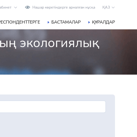
абинет
Нашар көретіндерге арналған нұсқа
ҚАЗ
РЕСПОНДЕНТТЕРГЕ
БАСТАМАЛАР
ҚҰРАЛДАР
дың экологиялық