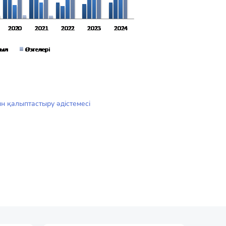
н қалыптастыру әдістемесі