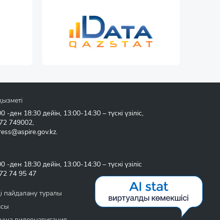
қызметі
 -ден 18:30 дейін, 13:00-14:30 – түскі үзіліс,
72 749002
,
ress@aspire.gov.kz
.
 -ден 18:30 дейін, 13:00-14:30 – түскі үзіліс
72 74 95 47
і пайдалану туралы
асы
нша видеонавигация