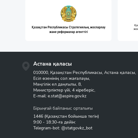
Астана қаласы
010000, Қазақстан Республикасы, Астана қаласы,
Есіл өзенінің сол жағалауы,
Мәңгілік ел даңғылы, 8,
Министрліктер үйі, 4 кіреберіс,
E-mail:
e.stat@aspire.gov.kz
Бірыңғай байланыс орталығы
1446
(Қазақстан бойынша тегін)
9:00 - 18:30-ға дейін:
Telegram-bot: @statgovkz_bot