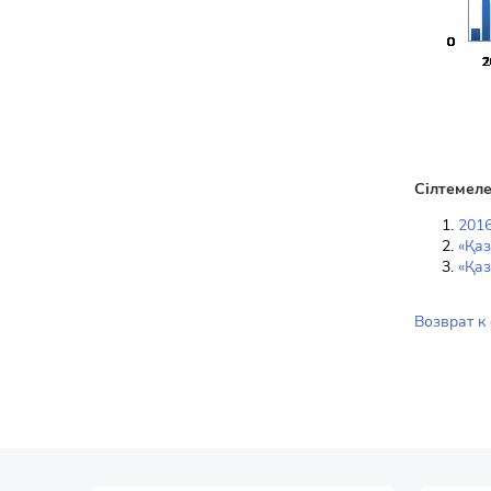
Сілтемеле
2016
«Қа
«Қаз
Возврат к