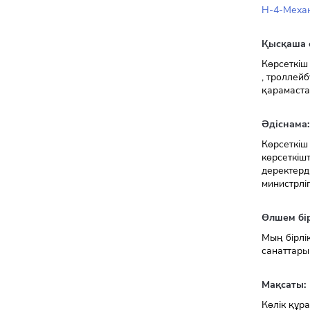
H-4-Механ
Қысқаша 
Көрсеткіш
, троллей
қарамастан
Әдіснама:
Көрсеткіш
көрсеткіш
деректерд
министрлі
Өлшем бір
Мың бірлі
санаттары
Мақсаты:
Көлік құр