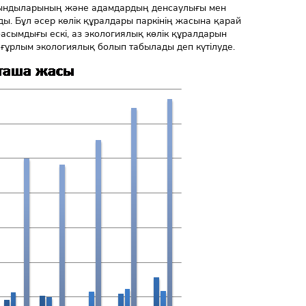
ғарындыларының және адамдардың денсаулығы мен
ды. Бұл әсер көлік құралдары паркінің жасына қарай
асымдығы ескі, аз экологиялық көлік құралдарын
еғұрлым экологиялық болып табылады деп күтілуде.