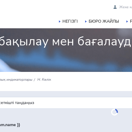
Жеке к
НЕГІЗГІ
БЮРО ЖАЙЛЫ
бақылау мен бағалау
ялық индикаторлары
H. Көлік
ram.name }}