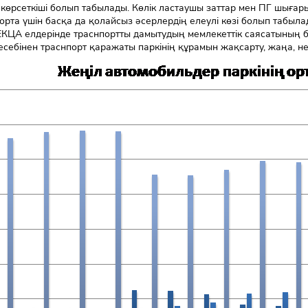
 көрсеткіші болып табылады. Көлік ластаушы заттар мен ПГ шы
орта үшін басқа да қолайсыз әсерлердің елеулі көзі болып табыла
ЕКЦА елдерінде траснпортты дамытудың мемлекеттік саясатының б
есебінен траснпорт қаражаты паркінің құрамын жақсарту, жаңа, н