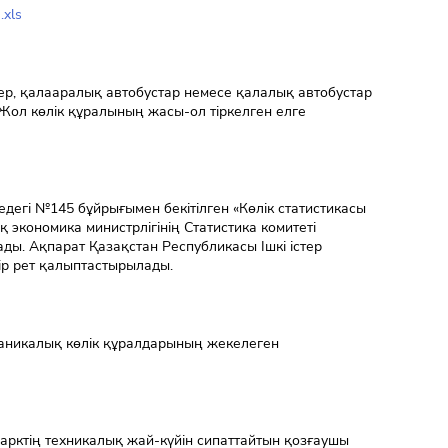
.xls
ер, қалааралық автобустар немесе қалалық автобустар
 Жол көлік құралының жасы-ол тіркелген елге
едегі №145 бұйрығымен бекітілген «Көлік статистикасы
 экономика министрлігінің Статистика комитеті
ды. Ақпарат Қазақстан Республикасы Ішкі істер
бір рет қалыптастырылады.
ханикалық көлік құралдарының жекелеген
арктің техникалық жай-күйін сипаттайтын қозғаушы