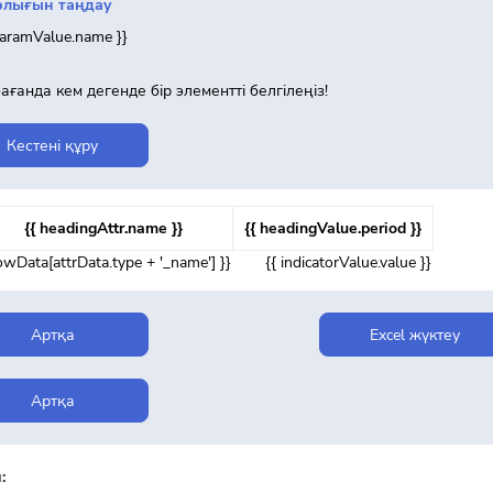
рлығын таңдау
paramValue.name }}
бағанда кем дегенде бір элементті белгілеңіз!
Кестені құру
{{ headingAttr.name }}
{{ headingValue.period }}
rowData[attrData.type + '_name'] }}
{{ indicatorValue.value }}
Артқа
Excel жүктеу
Артқа
: