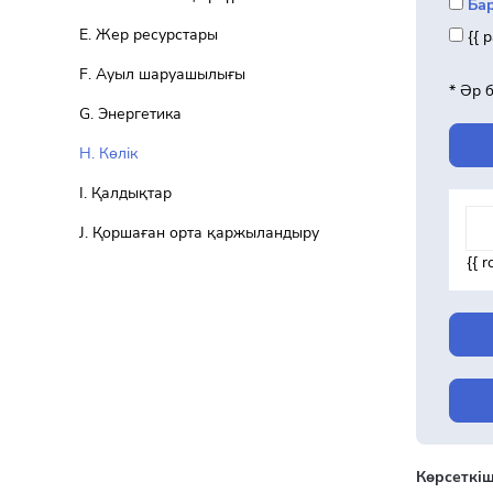
Ба
Е. Жер ресурстары
{{ 
F. Ауыл шаруашылығы
* Әр 
G. Энергетика
H. Көлік
I. Қалдықтар
J. Қоршаған орта қаржыландыру
{{ 
Көрсеткіш