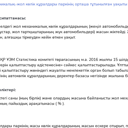
икалық-жол көлік құралдары паркінің орташа тұтынылған уақыты 
сипаттамасы:
 елдегі жол механикалық көлік құралдарының (жеңіл автомобильд
бустар, жол тартқыштарының жүк автомобильдері) жасын жіктейді.
, алғашқы тіркеуден кейін өткен уақыт.
 ҚР ҰЭМ Статистика комитеті төрағасының м.а. 2016 жылғы 15 шілд
терін қалыптастыру әдістемесіне» сәйкес қалыптастырылады. Ұлттық
і қалыптастыру жөніндегі жауапты мемлекеттік орган болып табыла
гінің автокөлік құралдарының деректер базасы негізінде жылына 
ліктері:
ктегі саны (мың бірлік) және олардың жасына байланысты жол ме
ның пайыздық арақатынасы ( % ).
алдары паркінің жасы көлік құралдарының жасын ескере отырып, п