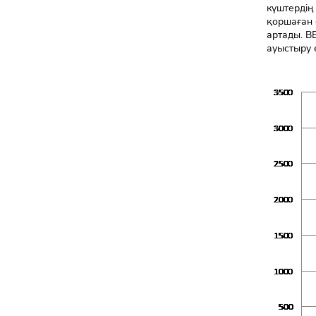
күштердің
қоршаған 
артады. В
ауыстыру 