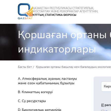
ҚАЗАҚСТАН РЕСПУБЛИКАСЫ СТРАТЕГИЯЛЫҚ
ЖОСПАРЛАУ ЖӘНЕ РЕФОРМАЛАР АГЕНТТІГІНІҢ
ҰЛТТЫҚ СТАТИСТИКА БЮРОСЫ
Қоршаған ортаны 
индикаторлары
Басты бет
Қоршаған ортаны бақылау мен бағалаудың экологи
A. Атмосфералық ауаның ластануы
және озон қабатынының бұзылуы
В. Климаттың өзгеруі
С. Су ресурстары
{{ pa
D. Биологиялық әртүрлiлiк