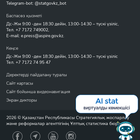
Telegram-bot: @statgovkz_bot
Баспасөз қызметі
Дс-Жм 9:00 -ден 18:30 дейін, 13:00-14:30 – түскі үзіліс,
Тел.
+7 7172 749002
,
E-mail:
e.press@aspire.gov.kz
.
Кеңсе
Дс-Жм 9:00 -ден 18:30 дейін, 13:00-14:30 – түскі үзіліс
Тел.
+7 7172 74 95 47
Деректерді пайдалану туралы
Сайт картасы
Сайт бойынша видеонавигация
Экран дикторы
2026 © Қазақстан Республикасы Стратегиялық жоспарлау
және реформалар агенттігінің Ұлттық статистика бюросы