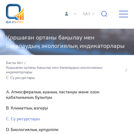
ҚАЗ
Қоршаған ортаны бақылау мен
бағалаудың экологиялық индикаторлары
Басты бет
Қоршаған ортаны бақылау мен бағалаудың экологиялық
индикаторлары
С. Су ресурстары
A. Атмосфералық ауаның ластануы және озон
қабатынының бұзылуы
В. Климаттың өзгеруі
С. Су ресурстары
D. Биологиялық әртүрлiлiк