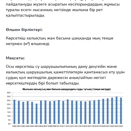
пайдалануды жүзеге асыратын кәсіпорындардың жұмысы
туралы есеп» нысанның негізінде жылына бір рет
қалыптастырылады.
Өлшем бірліктері:
Көрсеткіш халықтың жан басына шаққанда мың текше
метрмен (м³) өлшенеді.
Мақсаты:
Осы көрсеткіш су шаруашылығының даму деңгейін және
халықтың шаруашылық қажеттіліктерін қамтамасыз ету үшін
судың қол жетімділік дәрежесін анықтайтын негізгі
көрсеткіштердің бірі болып табылады.