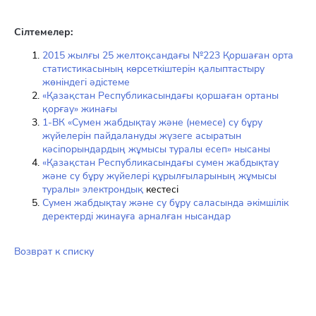
Сілтемелер:
2015 жылғы 25 желтоқсандағы №223 Қоршаған орта
статистикасының көрсеткіштерін қалыптастыру
жөніндегі әдістеме
«Қазақстан Республикасындағы қоршаған ортаны
қорғау» жинағы
1-ВК «Сумен жабдықтау және (немесе) су бұру
жүйелерін пайдалануды жүзеге асыратын
кәсіпорындардың жұмысы туралы есеп» нысаны
«Қазақстан Республикасындағы сумен жабдықтау
және су бұру жүйелері құрылғыларының жұмысы
туралы» электрондық
кестесі
Сумен жабдықтау және су бұру саласында әкімшілік
деректерді жинауға арналған нысандар
Возврат к списку