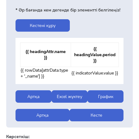
* Әр бағанда кем дегенде бір элементті белгілеңіз!
Кестені құру
{{
{{ headingAttr.name
headingValue.period
}}
}}
{{ rowData[attrData.type
{{ indicatorValue.value }}
+ '_name'] }}
Артқа
Excel жүктеу
График
Артқа
Кесте
Көрсеткіш: