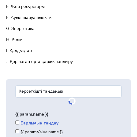
Е. Жер ресурстары
F. Ауыл шаруашылығы
G. Энергетика
H. Көлік
I. Қалдықтар
J. Қоршаған орта қаржыландыру
{{ param.name }}
Барлығын таңдау
{{ paramValue.name }}