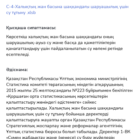
C-4-Халықтың жан басына шаққандағы шаруашылық үшін
су тұтыну .xlsb
Қысқаша сипаттамасы:
Көрсеткіш халықтың жан басына шаққандағы оның
шаруашылық-ауыз су және басқа да қажеттіліктерін
қанағаттандыру үшін пайдаланылатын су көлемі ретінде
есептеледі.
Әдіснама:
Қазақстан Республикасы Ұлттық экономика министрлігінің
Статистика комитеті төрағасының міндетін атқарушының
2015 жылғы 25 желтоқсандағы №223 бұйрығымен бекітілген
«Қоршаған орта статистикасының көрсеткіштерін
қалыптастыру жөніндегі әдістемеге» сәйкес
қалыптастырылады. Халықтың жан басына шаққандағы
шаруашылық үшін су тұтыну бойынша деректерді
қалыптастыруға жауапты орган Қазақстан Республикасы
Стратегиялық жоспарлау және реформалар агенттігінің
Ұлттық статистика бюросы болып табылады. Деректер 1-ВК
«Сумен жабдықтау және (немесе) су бұру жүйелерін