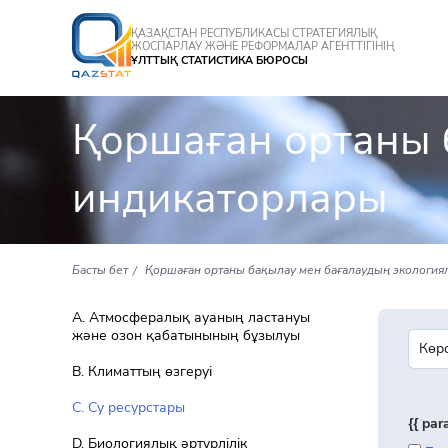
ҚАЗАҚСТАН РЕСПУБЛИКАСЫ СТРАТЕГИЯЛЫҚ
ЖОСПАРЛАУ ЖӘНЕ РЕФОРМАЛАР АГЕНТТІГІНІҢ
ҰЛТТЫҚ СТАТИСТИКА БЮРОСЫ
Қоршаған ортаны 
индикаторлары
Басты бет
Қоршаған ортаны бақылау мен бағалаудың экологи
A. Атмосфералық ауаның ластануы
және озон қабатынының бұзылуы
В. Климаттың өзгеруі
С. Су ресурстары
{{ pa
D. Биологиялық әртүрлiлiк