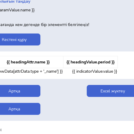
рлығын таңдау
paramValue.name }}
бағанда кем дегенде бір элементті белгілеңіз!
Кестені құру
{{ headingAttr.name }}
{{ headingValue.period }}
rowData[attrData.type + '_name'] }}
{{ indicatorValue.value }}
Артқа
Excel жүктеу
Артқа
: