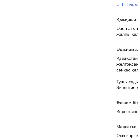
C-1- Тұщы
Қысқаша 
Өзен ағын
жалпы көл
Әдіснама:
Қазақстан
желтоқсан
сәйкес қа
Тұщы суды
Экология 
Өлшем бір
Көрсеткіш
Мақсаты:
Осы көрсе