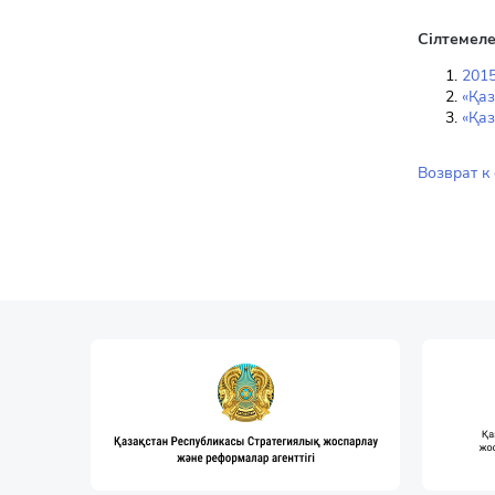
Сілтемеле
2015
«Қа
«Қа
Возврат к