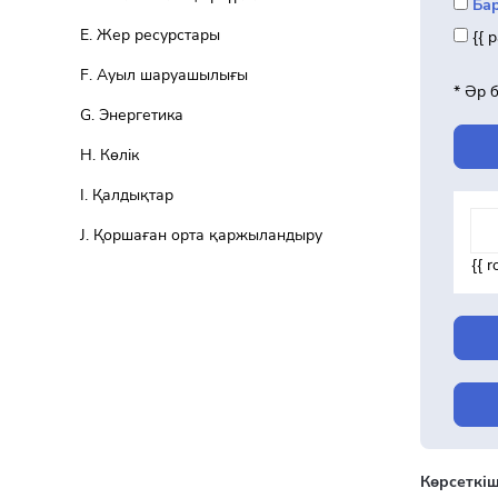
Ба
Е. Жер ресурстары
{{ 
F. Ауыл шаруашылығы
* Әр 
G. Энергетика
H. Көлік
I. Қалдықтар
J. Қоршаған орта қаржыландыру
{{ 
Көрсеткіш