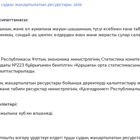
 судың жаңартылатын ресурстары .xlsb
сипаттамасы:
ының және ел аумағына жауын-шашынның түсуі есебінен ғана та
емінің, сондай-ақ шектес елдерден өзен және жерасты сулар сал
 Республикасы Ұлттық экономика министрлігінің Статистика комит
дағы №223 бұйрығымен бекітілген «Қоршаған орта статистикасының
лыптастырылады.
ң жаңартылатын ресурстары бойынша деректерді қалыптастыру ж
және табиғи ресурстар министрлігінің «Қазгидромет» Республикал
ліктері:
 жылына куб.км өлшенеді.
ткіштің өзгеру үрдістері елдегі тұщы судың жаңартылатын ресурст