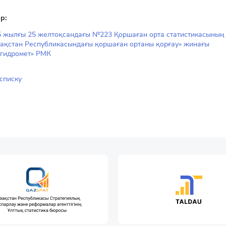
р:
 жылғы 25 желтоқсандағы №223 Қоршаған орта статистикасының к
зақстан Республикасындағы қоршаған ортаны қорғау» жинағы
згидромет» РМК
 списку