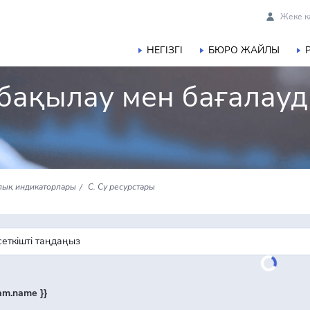
Жеке к
НЕГІЗГІ
БЮРО ЖАЙЛЫ
бақылау мен бағалау
ялық индикаторлары
С. Су ресурстары
ram.name }}