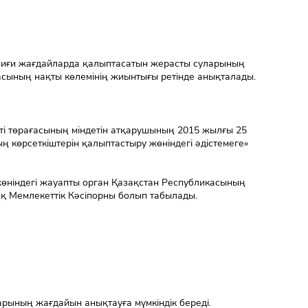
биғи жағдайларда қалыптасатын жерасты суларының
асының нақты көлемінің жиынтығы ретінде анықталады.
еті төрағасының міндетін атқарушының 2015 жылғы 25
 көрсеткіштерін қалыптастыру жөніндегі әдістемеге»
өніндегі жауапты орган Қазақстан Республикасының
ық Мемлекеттік Кәсіпорны болып табылады.
арының жағдайын анықтауға мүмкіндік береді.