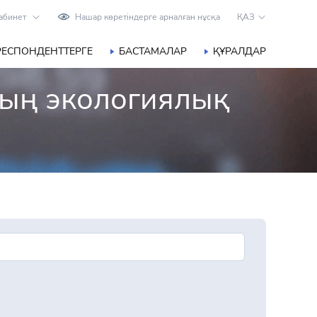
абинет
Нашар көретіндерге арналған нұсқа
ҚАЗ
РЕСПОНДЕНТТЕРГЕ
БАСТАМАЛАР
ҚҰРАЛДАР
дың экологиялық