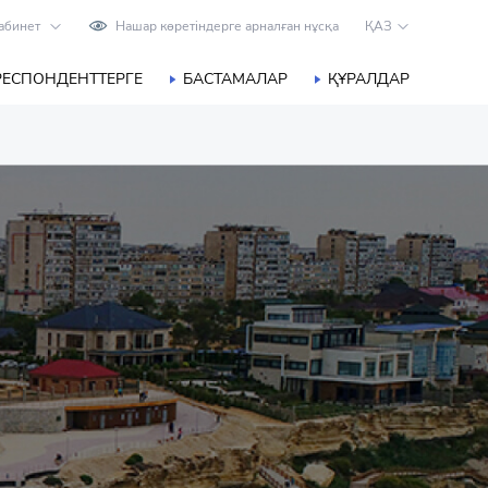
абинет
Нашар көретіндерге арналған нұсқа
ҚАЗ
РЕСПОНДЕНТТЕРГЕ
БАСТАМАЛАР
ҚҰРАЛДАР