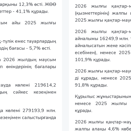
қарқыны 12,3% өсті. ЖӨӨ
2026 жылғы қаңтар-м
еттер - 41,1% құрады.
(қызметтерінің) жалпы
2025 жылғы қаңтар-мау
усым айы 2025 жылғы
2026 жылғы қаңтар-м
айналымы 16249,9 млн. 
қ-түлік емес тауарлардың
айналысатын жеке кәсіп
дің бағасы - 5,7% өсті.
есебімен), немесе 202
а 2026 жылдың маусым
101,9% құрады.
п өнімдерінің бағалары
2026 жылғы қаңтар-мау
ді құрады, немесе 202
ауда көлемі 219614,2
91,8% құрады.
ың сәйкес кезеңімен
Құрылыс жұмыстарының (
немесе 2025 жылғы қ
а көлемі 279193,9 млн.
құрады.
кезеңімен салыстырғанда
2026 жылғы қаңтар-маус
жалпы алаңы 4,6% көбе