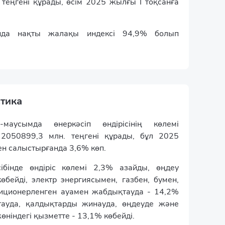
еңгені құрады, өсім 2025 жылғы І тоқсанға
нда нақты жалақы индексі 94,9% болып
стика
аусымда өнеркәсіп өндірісінің көлемі
2050899,3 млн. теңгені құрады, бұл 2025
н салыстырғанда 3,6% көп.
сібінде өндіріс көлемі 2,3% азайды, өңдеу
өбейді, электр энергиясымен, газбен, бумен,
иционерленген ауамен жабдықтауда - 14,2%
тауда, қалдықтарды жинауда, өңдеуде және
ніндегі қызметте - 13,1% көбейді.