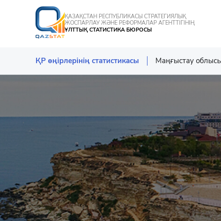
ҚАЗАҚСТАН РЕСПУБЛИКАСЫ СТРАТЕГИЯЛЫҚ
ЖОСПАРЛАУ ЖӘНЕ РЕФОРМАЛАР АГЕНТТІГІНІҢ
ҰЛТТЫҚ СТАТИСТИКА БЮРОСЫ
ҚР өңірлерінің статистикасы
Маңғыстау облыс
Астана қаласы
Алматы қаласы
Шымкент қалас
Алматы облысы
Ақтөбе облысы
Атырау облысы
Ақмола облысы
Батыс Қазақста