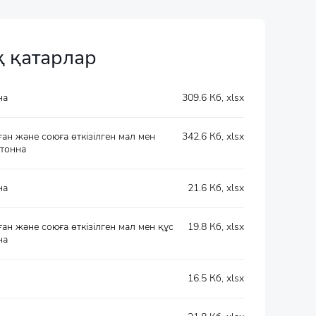
 қатарлар
на
309.6 Кб, xlsx
н және союға өткізілген мал мен
342.6 Кб, xlsx
 тонна
на
21.6 Кб, xlsx
 және союға өткізілген мал мен құс
19.8 Кб, xlsx
на
16.5 Кб, xlsx