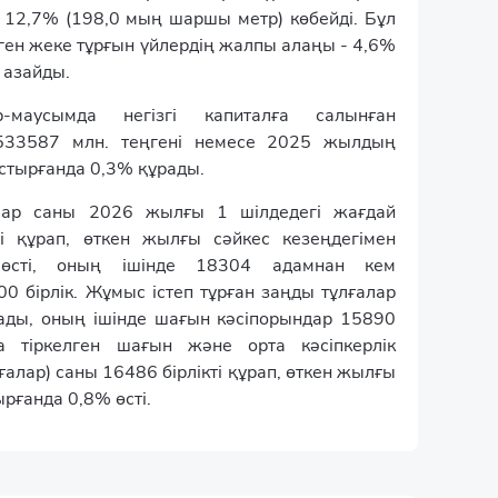
р 12,7% (198,0 мың шаршы метр) көбейді. Бұл
лген жеке тұрғын үйлердің жалпы алаңы - 4,6%
 азайды.
маусымда негізгі капиталға салынған
 533587 млн. теңгені немесе 2025 жылдың
стырғанда 0,3% құрады.
алар саны 2026 жылғы 1 шілдедегі жағдай
і құрап, өткен жылғы сәйкес кезеңдегімен
 өсті, оның ішінде 18304 адамнан кем
0 бірлік. Жұмыс істеп тұрған заңды тұлғалар
рады, оның ішінде шағын кәсіпорындар 15890
а тіркелген шағын және орта кәсіпкерлік
ғалар) саны 16486 бірлікті құрап, өткен жылғы
рғанда 0,8% өсті.