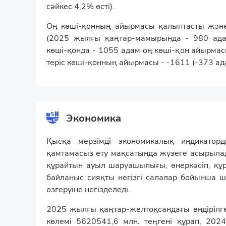
сәйкес 4,2% өсті).
Оң көші-қонның айырмасы қалыптасты жән
(2025 жылғы қаңтар-мамырында - 980 ада
көші-қонда - 1055 адам оң көші-қон айырмасы
теріс көші-қонның айырмасы - -1611 (-373 ад
Экономика
Қысқа мерзімді экономикалық индикаторд
қамтамасыз ету мақсатында жүзеге асырыла
құрайтын ауыл шаруашылығы, өнеркәсіп, құр
байланыс сияқты негізгі салалар бойынша 
өзгеруіне негізделеді.
2025 жылғы қаңтар-желтоқсандағы өндірілге
көлемі 5620541,6 млн. теңгені құрап, 202