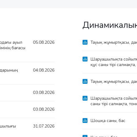
Динамикалық
рдағы ауыл
05.08.2026
Тауық жұмыртқасы, да
мінің бағасы
Шаруашылықта сойылға
құс саны тірі салмақта,
лдарының
04.08.2026
Тауық жұмыртқасы, да
03.08.2026
Шаруашылықта сойылған
саны тірі салмақта, тон
03.08.2026
Шошқа саны, бас
уашылығы
31.07.2026