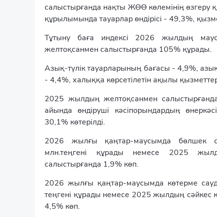
салыстырғанда нақты ЖӨӨ көлемінің өзгеру 
құрылымында тауарлар өндірісі - 49,3%, қызм
Тұтыну баға индексі 2026 жылдың ма
желтоқсанмен салыстырғанда 105% құрады.
Азық-түлік тауарларының бағасы - 4,9%, азы
- 4,4%, халыққа көрсетілетін ақылы қызметтер
2025 жылдың желтоқсанмен салыстырғанд
айында өндіруші кәсіпорындардың өнеркәсі
30,1% көтерілді.
2026 жылғы қаңтар-маусымда бөлшек с
млн.теңгені құрады немесе 2025 жылд
салыстырғанда 1,9% көп.
2026 жылғы қаңтар-маусымда көтерме сауд
теңгені құрады немесе 2025 жылдың сәйкес 
4,5% көп.