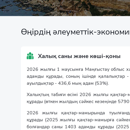
Шығыс Қазақста
Жамбыл облысы
Өңірдің әлеуметтік-эконо
Халық саны және көші-қоны
2026 жылғы 1 маусымға Маңғыстау облыс 
адамды құрады, соның ішінде қалалықтар -
ауылдықтар - 436,6 мың адам (53%).
Халықтың табиғи өсімі 2026 жылғы қаңтар
құрады (өткен жылдың сәйкес кезеңінде 5790 
2026 жылғы қаңтар-мамырында туылған
құрады (2025 жылғы қаңтар-мамырға сәйкес
болғандар саны 1403 адамды құрады (202