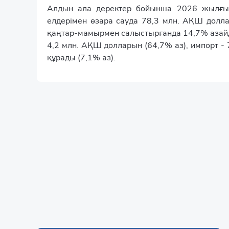
Алдын ала деректер бойынша 2026 жылғы
елдерімен өзара сауда 78,3 млн. АҚШ долл
қаңтар-мамырмен салыстырғанда 14,7% азайды
4,2 млн. АҚШ долларын (64,7% аз), импорт -
құрады (7,1% аз).