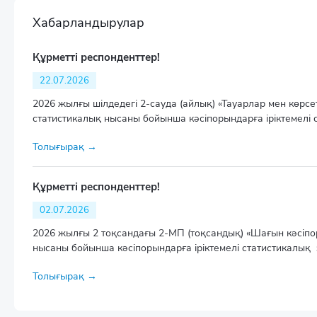
Хабарландырулар
Құрметті респонденттер!
22.07.2026
2026 жылғы шілдедегі 2-сауда (айлық) «Тауарлар мен көрсет
статистикалық нысаны бойынша кәсіпорындарға іріктемелі ста
Толығырақ →
Құрметті респонденттер!
02.07.2026
2026 жылғы 2 тоқсандағы 2-МП (тоқсандық) «Шағын кәсіпо
нысаны бойынша кәсіпорындарға іріктемелі статистикалық зер
Толығырақ →