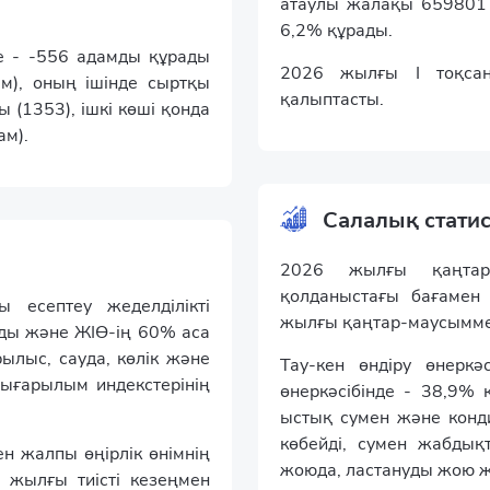
атаулы жалақы 659801 т
6,2% құрады.
е - -556 адамды құрады
2026 жылғы І тоқса
м), оның ішінде сыртқы
қалыптасты.
 (1353), ішкі көші қонда
ам).
Салалық стати
2026 жылғы қаңтар-м
қолданыстағы бағамен 
ы есептеу жеделділікті
жылғы қаңтар-маусымме
ды және ЖІӨ-ің 60% аса
ылыс, сауда, көлік және
Тау-кен өндіру өнеркә
шығарылым индекстерінің
өнеркәсібінде - 38,9% к
ыстық сумен және конд
көбейді, сумен жабдық
н жалпы өңірлік өнімнің
жоюда, ластануды жою жө
4 жылғы тиісті кезеңмен