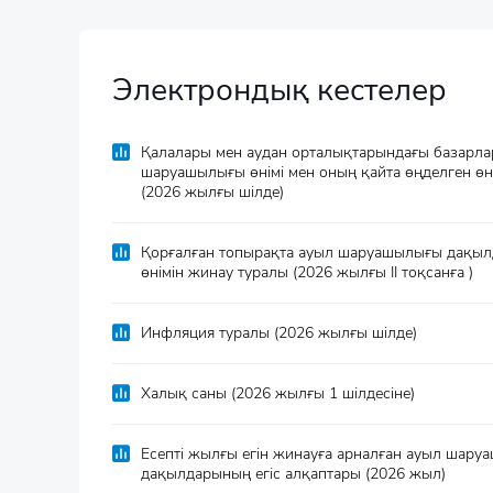
Электрондық кестелер
Қалалары мен аудан орталықтарындағы базарла
шаруашылығы өнімі мен оның қайта өңделген өні
(2026 жылғы шілде)
Қорғалған топырақта ауыл шаруашылығы дақы
өнімін жинау туралы (2026 жылғы II тоқсанға )
Инфляция туралы (2026 жылғы шілде)
Халық саны (2026 жылғы 1 шілдесіне)
Есепті жылғы егін жинауға арналған ауыл шар
дақылдарының егіс алқаптары (2026 жыл)