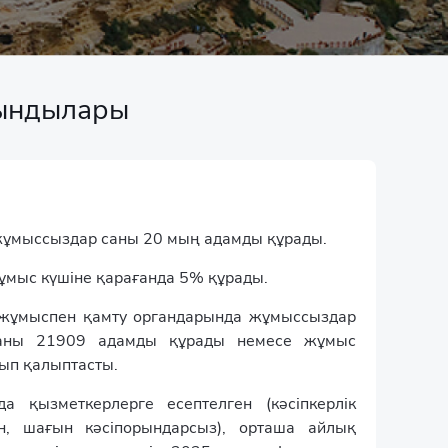
тындылары
жұмыссыздар саны 20 мың адамды құрады.
мыс күшіне қарағанда 5% құрады.
жұмыспен қамту органдарында жұмыссыздар
 саны 21909 адамды құрады немесе жұмыс
лып қалыптасты.
 қызметкерлерге есептелген (кәсіпкерлік
н, шағын кәсіпорындарсыз), орташа айлық