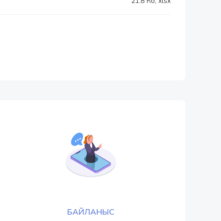
21.8 Кб, xlsx
БАЙЛАНЫС