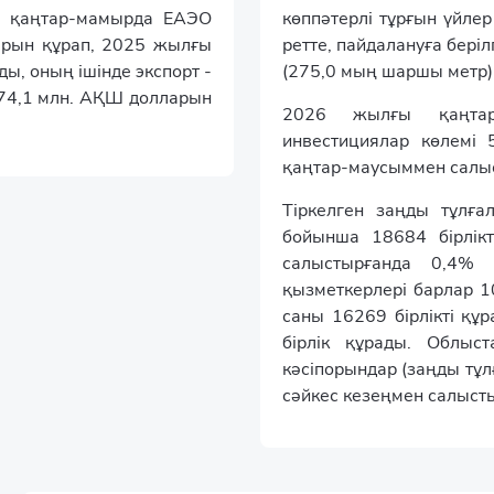
 қаңтар-мамырда ЕАЭО
көппәтерлі тұрғын үйле
арын құрап, 2025 жылғы
ретте, пайдалануға бері
, оның ішінде экспорт -
(275,0 мың шаршы метр)
 74,1 млн. АҚШ долларын
2026 жылғы қаңтар-
инвестициялар көлемі
қаңтар-маусыммен салы
Тіркелген заңды тұлғ
бойынша 18684 бірлікт
салыстырғанда 0,4%
қызметкерлері барлар 10
саны 16269 бірлікті құ
бірлік құрады. Облыст
кәсіпорындар (заңды тұл
сәйкес кезеңмен салысты