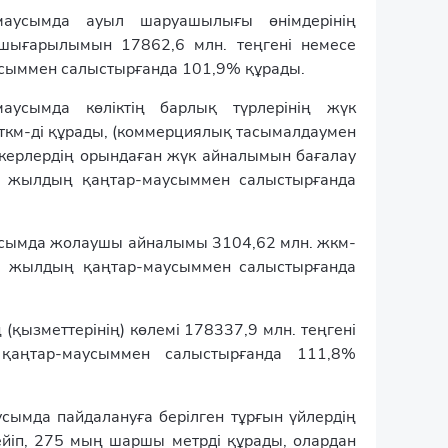
аусымда ауыл шаруашылығы өнімдерінің
 шығарылымын 17862,6 млн. теңгені немесе
сыммен салыстырғанда 101,9% құрады.
аусымда көліктің барлық түрлерінің жүк
ткм-ді құрады, (коммерциялық тасымалдаумен
керлердің орындаған жүк айналымын бағалау
5 жылдың қаңтар-маусыммен салыстырғанда
сымда жолаушы айналымы 3104,62 млн. жкм-
5 жылдың қаңтар-маусыммен салыстырғанда
қызметтерінің) көлемі 178337,9 млн. теңгені
аңтар-маусыммен салыстырғанда 111,8%
ымда пайдалануға берілген тұрғын үйлердің
йіп, 275 мың шаршы метрді құрады, олардан