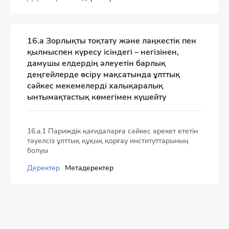
16.a Зорлықты тоқтату және лаңкестік пен
қылмыспен күресу ісіндегі – негізінен,
дамушы елдердің әлеуетін барлық
деңгейлерде өсіру мақсатында ұлттық
сәйкес мекемелерді халықаралық
ынтымақтастық көмегімен күшейту
16.a.1 Париждік қағидаларға сәйкес әрекет ететін
тәуелсіз ұлттық құқық қорғау институттарының
болуы
Деректер
Метадеректер