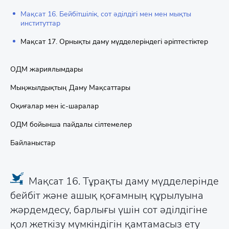
Мақсат 16. Бейбітшілік, сот әділдігі мен мен мықты
институттар
Мақсат 17. Орнықты даму мүдделеріндегі әріптестіктер
ОДМ жариялымдары
Мыңжылдықтың Даму Мақсаттары
Оқиғалар мен іс-шаралар
ОДМ бойынша пайдалы сілтемелер
Байланыстар
Мақсат 16. Тұрақты даму мүдделерінде
бейбіт және ашық қоғамның құрылуына
жәрдемдесу, барлығы үшін сот әділдігіне
қол жеткізу мүмкіндігін қамтамасыз ету