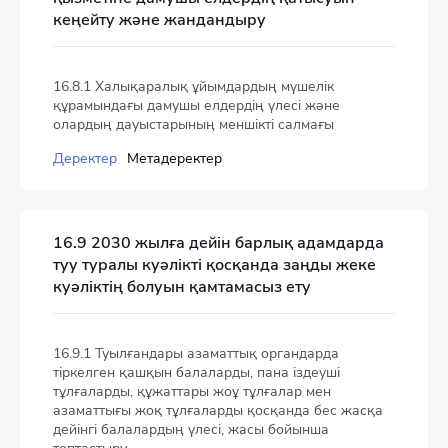
кеңейту және жандандыру
16.8.1 Халықаралық ұйымдардың мүшелік
құрамындағы дамушы елдердің үлесі және
олардың дауыстарының меншікті салмағы
Деректер
Метадеректер
16.9 2030 жылға дейін барлық адамдарда
туу туралы куәлікті қосқанда заңды жеке
куәліктің болуын қамтамасыз ету
16.9.1 Туылғандары азаматтық органдарда
тіркелген қашқын балаларды, пана іздеуші
тұлғаларды, құжаттары жоұ тұлғалар мен
азаматтығы жоқ тұлғаларды қосқанда бес жасқа
дейінгі балалардың үлесі, жасы бойынша