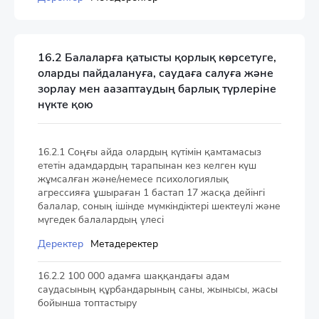
16.2 Балаларға қатысты қорлық көрсетуге,
оларды пайдалануға, саудаға салуға және
зорлау мен аазаптаудың барлық түрлеріне
нүкте қою
16.2.1 Соңғы айда олардың күтімін қамтамасыз
ететін адамдардың тарапынан кез келген күш
жұмсалған және/немесе психологиялық
агрессияға ұшыраған 1 бастап 17 жасқа дейінгі
балалар, соның ішінде мүмкіндіктері шектеулі және
мүгедек балалардың үлесі
Деректер
Метадеректер
16.2.2 100 000 адамға шаққандағы адам
саудасының құрбандарының саны, жынысы, жасы
бойынша топтастыру