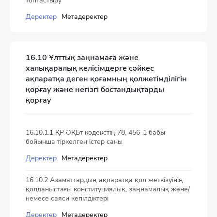
топтастыру
Деректер
Метадеректер
16.10 Ұлттық заңнамаға және
халықаралық келісімдерге сәйкес
ақпаратқа деген қоғамның қолжетімділігін
қорғау және негізгі бостандықтарды
қорғау
16.10.1.1 ҚР ӘҚБт кодекстің 78, 456-1 бабы
бойынша тіркелген істер саны
Деректер
Метадеректер
16.10.2 Азаматтардың ақпаратқа қол жеткізуінің
қолданыстағы конституциялық, заңнамалық және/
немесе саяси кепілдіктері
Деректер
Метадеректер