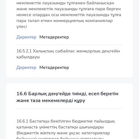
мемлекеттік лауазымды тұлғамен байланысқан
және мемлекеттік лауазымды тұлғаға пара берген
немесе олардан осы мемлекеттік лауазымды тұлға
пара талап еткен коммерциялық компаниялар
үлесі
Деректер
Метадеректер
16.5.2.1 Халықтың сыбайлас жемқорлық деңгейін
қабылдауы
Деректер
Метадеректер
16.6 Барлық деңгейде тиімді, есеп беретін
және таза мекемелерді құру
16.6.1 Бастапқы бекітілген бюджетке пайыздық
қатынаста үкіметтің бастапқы шығындары
(бюджеттік жіктелу және ұқсас категориялар
бойынша) секторлар бойынша топтастыру