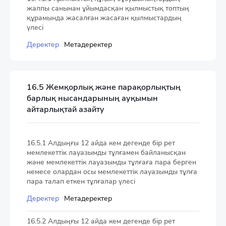
жалпы санынан ұйымдасқан қылмыстық топтың
құрамында жасалған жасаған қылмыстардың
үлесі
Деректер
Метадеректер
16.5 Жемқорлық және парақорлықтың
барлық нысандарының ауқымын
айтарлықтай азайту
16.5.1 Алдыңғы 12 айда кем дегенде бір рет
мемлекеттік лауазымды тұлғамен байланысқан
және мемлекеттік лауазымды тұлғаға пара берген
немесе олардан осы мемлекеттік лауазымды тұлға
пара талап еткен тұлғалар үлесі
Деректер
Метадеректер
16.5.2 Алдыңғы 12 айда кем дегенде бір рет