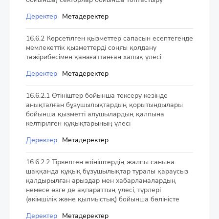
Деректер
Метадеректер
16.6.2 Көрсетілген қызметтер сапасын есептегенде
мемлекеттік қызметтерді соңғы қолдану
тәжірибесімен қанағаттанған халық үлесі
Деректер
Метадеректер
16.6.2.1 Өтініштер бойынша тексеру кезінде
анықталған бұзушылықтардың қорытындылары
бойынша қызметті алушылардың қалпына
келтірілген құқықтарының үлесі
Деректер
Метадеректер
16.6.2.2 Тіркелген өтініштердің жалпы санына
шаққанда құқық бұзушылықтар туралы қараусыз
қалдырылған арыздар мен хабарламалардың
немесе өзге де ақпараттың үлесі, түрлері
(әкімшілік және қылмыстық) бойынша бөліністе
Деректер
Метадеректер