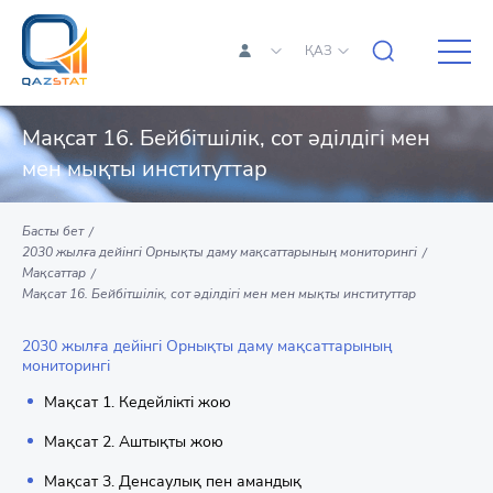
ҚАЗ
Мақсат 16. Бейбітшілік, сот әділдігі мен
мен мықты институттар
Басты бет
2030 жылға дейінгі Орнықты даму мақсаттарының мониторингі
Мақсаттар
Мақсат 16. Бейбітшілік, сот әділдігі мен мен мықты институттар
2030 жылға дейінгі Орнықты даму мақсаттарының
мониторингі
Мақсат 1. Кедейлікті жою
Мақсат 2. Аштықты жою
Мақсат 3. Денсаулық пен амандық