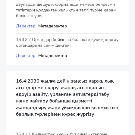
дауларды шешудің формальды немесе бейресми
тетіктерін қолданған халықтың тетігі түріне қарай
бөлінген үлесі
Деректер
Метадеректер
16.3.3.2 Органдар бойынша бөліністе құқық қорғау
органдарына сенім деңгейі
Деректер
Метадеректер
16.4 2030 жылға дейін заңсыз қаржылық
ағындар мен қару-жарақ ағындарын
едәуір азайту, ұрланған активтерді табу
және қайтару бойынша қызметті
жандандыру және ұйымдасқан қылмыстың
барлық түрлерімен күрес жүргізу
16.4.2.1 Қылмыстық құқық бұзушылықтардың