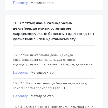
Деректер
Метадеректер
16.3 Ұлттық және халықаралық
деңгейлерде құқық үстемдігіне
жәрдемдесу және барлығын әділ сотқа тең
қолжетімділікпен қамтамасыз ету
16.3.2 Үкім шығарғанға дейін қамауда
отырғандардың саны, қамауда отырған
адамдардың жалпы санына пайыздық қатынаста
Деректер
Метадеректер
16.3.2.1 Мемлекет кепілдік берген ақысыз заң
көмегін алған адамдардың саны
Деректер
Метадеректер
16.3.3. Соңғы екі жыл ішінде дауға қатысқан және