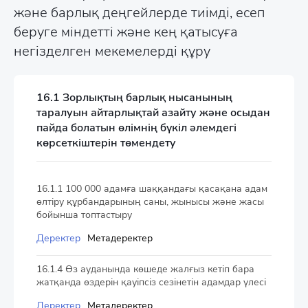
және барлық деңгейлерде тиімді, есеп
беруге міндетті және кең қатысуға
негізделген мекемелерді құру
16.1 Зорлықтың барлық нысанының
таралуын айтарлықтай азайту және осыдан
пайда болатын өлімнің бүкіл әлемдегі
көрсеткіштерін төмендету
16.1.1 100 000 адамға шаққандағы қасақана адам
өлтіру құрбандарының саны, жынысы және жасы
бойынша топтастыру
Деректер
Метадеректер
16.1.4 Өз ауданында көшеде жалғыз кетіп бара
жатқанда өздерін қауіпсіз сезінетін адамдар үлесі
Деректер
Метадеректер