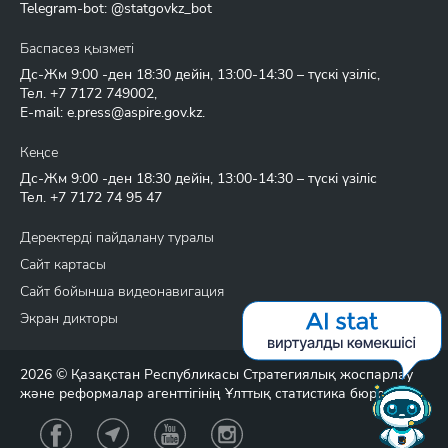
Telegram-bot: @statgovkz_bot
Баспасөз қызметі
Дс-Жм 9:00 -ден 18:30 дейін, 13:00-14:30 – түскі үзіліс,
Тел.
+7 7172 749002
,
E-mail:
e.press@aspire.gov.kz
.
Кеңсе
Дс-Жм 9:00 -ден 18:30 дейін, 13:00-14:30 – түскі үзіліс
Тел.
+7 7172 74 95 47
Деректерді пайдалану туралы
Сайт картасы
Сайт бойынша видеонавигация
Экран дикторы
2026 © Қазақстан Республикасы Стратегиялық жоспарлау
және реформалар агенттігінің Ұлттық статистика бюросы