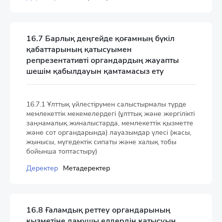
16.7 Барлық деңгейде қоғамның бүкіл
қабаттарының қатысуымен
репрезентативті органдардың жауапты
шешім қабылдауын қамтамасыз ету
16.7.1 Ұлттық үйлестірумен салыстырмалы түрде
мемлекеттік мекемелердегі (ұлттық және жергілікті
заңнамалық жиналыстарда, мемлекеттік қызметте
және сот органдарында) лауазымдар үлесі (жасы,
жынысы, мүгедектік сипаты және халық тобы
бойынша топтастыру)
Деректер
Метадеректер
16.8 Ғаламдық реттеу органдарының
қызметіне дамушы елдердің қатысуын