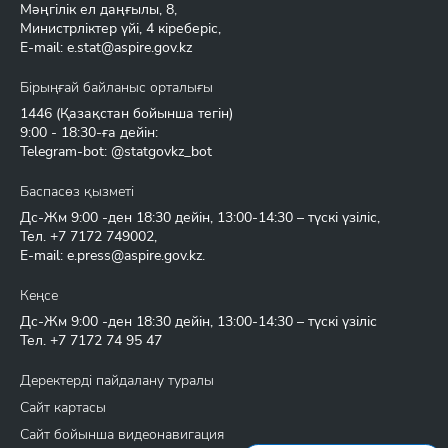
Мәңгілік ел даңғылы, 8,
Министрліктер үйі, 4 кіреберіс,
E-mail:
e.stat@aspire.gov.kz
Бірыңғай байланыс орталығы
1446
(Қазақстан бойынша тегін)
9:00 - 18:30-ға дейін:
Telegram-bot: @statgovkz_bot
Баспасөз қызметі
Дс-Жм 9:00 -ден 18:30 дейін, 13:00-14:30 – түскі үзіліс,
Тел.
+7 7172 749002
,
E-mail:
e.press@aspire.gov.kz
.
Кеңсе
Дс-Жм 9:00 -ден 18:30 дейін, 13:00-14:30 – түскі үзіліс
Тел.
+7 7172 74 95 47
Деректерді пайдалану туралы
Сайт картасы
Сайт бойынша видеонавигация