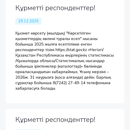
Құрметті респонденттер!
29.12.2025
Қызмет көрсету (жылдық) "Көрсетілген
қызметтердің көлемі туралы есеп" нысаны
бойынша 2025 жылға есептілікке енген
респонденттер тізімі https://stat.gov.kz «Негізгі/
Қазақстан Республикасы өңірлерінің статистикасы
/Қызылорда облысы/Статистикалық нысандар
бойынша іріктемелер (каталогтар)» бөлімінде
орналасқандығын хабарлаймыз. Ұсыну мерзімі –
2026ж. 31 наурызға (қоса алғанда) дейін. Барлық
сұрақтар бойынша 8(7242) 27-49-14 телефонына
хабарласуға болады.
Құрметті респонденттер!