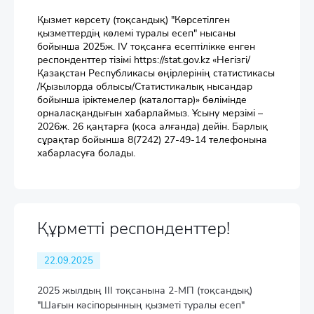
Қызмет көрсету (тоқсандық) "Көрсетілген
қызметтердің көлемі туралы есеп" нысаны
бойынша 2025ж. IV тоқсанға есептілікке енген
респонденттер тізімі https://stat.gov.kz «Негізгі/
Қазақстан Республикасы өңірлерінің статистикасы
/Қызылорда облысы/Статистикалық нысандар
бойынша іріктемелер (каталогтар)» бөлімінде
орналасқандығын хабарлаймыз. Ұсыну мерзімі –
2026ж. 26 қаңтарға (қоса алғанда) дейін. Барлық
сұрақтар бойынша 8(7242) 27-49-14 телефонына
хабарласуға болады.
Құрметті респонденттер!
22.09.2025
2025 жылдың III тоқсанына 2-МП (тоқсандық)
"Шағын кәсіпорынның қызметі туралы есеп"