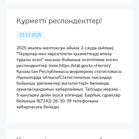
Құрметті респонденттер!
23.12.2025
2025 жылғы желтоқсан айына 2-сауда (айлық)
"Тауарлар мен көрсетілетін қызметтерді өткізу
туралы есеп" нысаны бойынша есептілікке енген
респонденттер тізімі https://stat.gov.kz «Негізгі/
Қазақстан Республикасы өңірлерінің статистикасы
/Қызылорда облысы/Статистикалық нысандар
бойынша іріктемелер (каталогтар)» бөлімінде
орналасқандығын хабарлаймыз. Тапсыру мерзімі -
5 қаңтарға дейін (қоса алғанда). Барлық сұрақтар
бойынша 8(7242) 26-30-39 телефонына
хабарласуға болады.