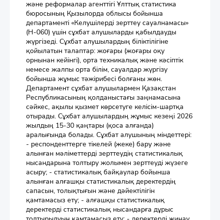
және реформалар агенттігі Ұлттық статистика
бюросының Қызылорда облысы бойынша
департаменті «Келушілерді зерттеу сауалнамасы»
(Н-060) үшін сұхбат алушыларды қабылдауды
жүргізеді. Сұхбат алушылардың біліктілігіне
қойылатын талаптар: жоғары (жоғары оқу
орнынан кейінгі), орта техникалық және кәсіптік
немесе жалпы орта білім, сауалдар жүргізу
бойынша жұмыс тәжірибесі болғаны жөн.
Департамент сұхбат алушылармен Қазақстан
Республикасының қолданыстағы заңнамасына
сәйкес, ақылы қызмет көрсетуге келісім-шартқа
отырады. Сұхбат алушылардың жұмыс кезеңі 2026
жылдың 15-30 қаңтары (қоса алғанда)
аралығында болады. Сұхбат алушының міндеттері:
- респонденттерге тікелей (жеке) бару және
алынған мәліметтерді зерттеудің статистикалық
нысандарына толтыру жолымен зерттеуді жүзеге
асыру; - статистикалық байқаулар бойынша
алынған алғашқы статистикалық деректердің
сапасын, толықтығын және дәйектілігін
қамтамасыз ету; - алғашқы статистикалық
деректерді статистикалық нысандарға дұрыс
толтырылуын қамтамасыз ету; - деректерді жинау