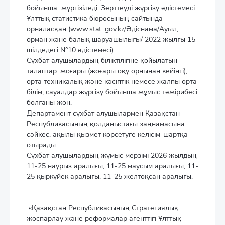
бойынша жүргізіледі. Зерттеуді жүргізу әдістемесі
Ұлттық статистика бюросының сайтында
орналасқан (www.stat. gov.kz/Әдіснама/Ауыл,
орман және балық шаруашылығы/ 2022 жылғы 15
шілдедегі №10 әдістемесі).
Сұхбат алушылардың біліктілігіне қойылатын
талаптар: жоғары (жоғары оқу орнынан кейінгі),
орта техникалық және кәсіптік немесе жалпы орта
білім, сауалдар жүргізу бойынша жұмыс тәжірибесі
болғаны жөн.
Департамент сұхбат алушылармен Қазақстан
Республикасының қолданыстағы заңнамасына
сәйкес, ақылы қызмет көрсетуге келісім-шартқа
отырады.
Сұхбат алушылардың жұмыс мерзімі 2026 жылдың
11-25 наурыз аралығы, 11-25 маусым аралығы, 11-
25 қыркүйек аралығы, 11-25 желтоқсан аралығы.
«Қазақстан Республикасының Стратегиялық
жоспарлау және реформалар агенттігі Ұлттық