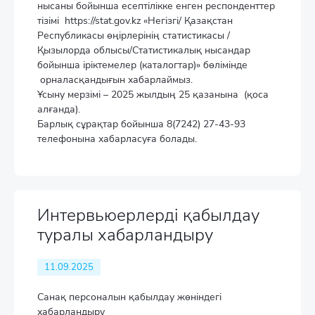
нысаны бойынша есептілікке енген респонденттер
тізімі https://stat.gov.kz «Негізгі/ Қазақстан
Республикасы өңірлерінің статистикасы /
Қызылорда облысы/Статистикалық нысандар
бойынша іріктемелер (каталогтар)» бөлімінде
орналасқандығын хабарлаймыз.
Ұсыну мерзімі – 2025 жылдың 25 қазанына (қоса
алғанда).
Барлық сұрақтар бойынша 8(7242) 27-43-93
телефонына хабарласуға болады.
Интервьюерлерді қабылдау
туралы хабарландыру
11.09.2025
Санақ персоналын қабылдау жөніндегі
хабарландыру