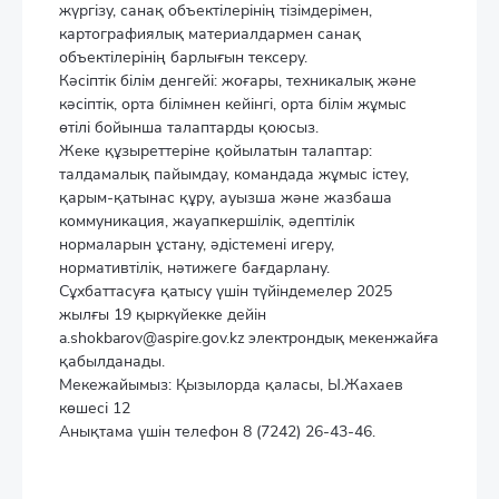
жүргізу, санақ объектілерінің тізімдерімен,
картографиялық материалдармен санақ
объектілерінің барлығын тексеру.
Кәсіптік білім денгейі: жоғары, техникалық және
кәсіптік, орта білімнен кейінгі, орта білім жұмыс
өтілі бойынша талаптарды қоюсыз.
Жеке құзыреттеріне қойылатын талаптар:
талдамалық пайымдау, командада жұмыс істеу,
қарым-қатынас құру, ауызша және жазбаша
коммуникация, жауапкершілік, әдептілік
нормаларын ұстану, әдістемені игеру,
нормативтілік, нәтижеге бағдарлану.
Сұхбаттасуға қатысу үшін түйіндемелер 2025
жылғы 19 қыркүйекке дейін
a.shokbarov@aspire.gov.kz электрондық мекенжайға
қабылданады.
Мекежайымыз: Қызылорда қаласы, Ы.Жахаев
көшесі 12
Анықтама үшін телефон 8 (7242) 26-43-46.