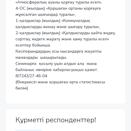
«Атмосфералық ауаны қорғау туралы есеп»,
4-ОС (жылдық) «Қоршаған ортаны қорғауға
жұмсалған шығындар туралы»,
1-қалдықтар (жылдық) «Коммуналдық
қалдықтарды жинау және шығару туралы»,
2-қалдықтар (жылдық) «Қалдықтарды қайта өңдеу,
сорттау, кәдеге жарату және қөму туралы есеп»
есептер бойынша.
Кәсіпорындардың осы нысандарға жауапты
мамандары шақырылады.
Семинарға қосылу үшін алдын ала мына
байланыс нөміріне хабарласуыңыз қажет:
8/7242/27-46-04.
(Өнеркәсіп және қоршаған орта статистикасы
бөлімі)
Құрметті респонденттер!