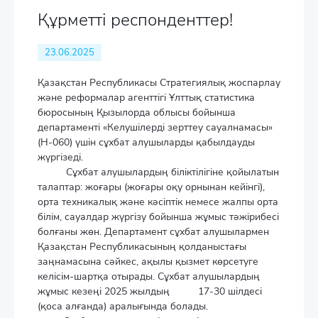
Құрметті респонденттер!
23.06.2025
Қазақстан Республикасы Стратегиялық жоспарлау
және реформалар агенттігі Ұлттық статистика
бюросының Қызылорда облысы бойынша
департаменті «Келушілерді зерттеу сауалнамасы»
(Н-060) үшін сұхбат алушыларды қабылдауды
жүргізеді.
Сұхбат алушылардың біліктілігіне қойылатын
талаптар: жоғары (жоғары оқу орнынан кейінгі),
орта техникалық және кәсіптік немесе жалпы орта
білім, сауалдар жүргізу бойынша жұмыс тәжірибесі
болғаны жөн. Департамент сұхбат алушылармен
Қазақстан Республикасының қолданыстағы
заңнамасына сәйкес, ақылы қызмет көрсетуге
келісім-шартқа отырады. Сұхбат алушылардың
жұмыс кезеңі 2025 жылдың 17-30 шілдесі
(қоса алғанда) аралығында болады.