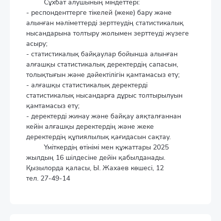
Сұхбат алушының міндеттері:
- респонденттерге тікелей (жеке) бару және
алынған мәліметтерді зерттеудің статистикалық
нысандарына толтыру жолымен зерттеуді жүзеге
асыру;
- статистикалық байқаулар бойынша алынған
алғашқы статистикалық деректердің сапасын,
толықтығын және дәйектілігін қамтамасыз ету;
- алғашқы статистикалық деректерді
статистикалық нысандарға дұрыс толтырылуын
қамтамасыз ету;
- деректерді жинау және байқау аяқталғаннан
кейін алғашқы деректердің және жеке
деректердің құпиялылық қағидасын сақтау.
Үміткердің өтінімі мен құжаттары 2025
жылдың 16 шілдесіне дейін қабылданады.
Қызылорда қаласы, Ы. Жахаев көшесі, 12
тел. 27-49-14