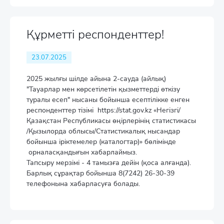
Құрметті респонденттер!
23.07.2025
2025 жылғы шілде айына 2-сауда (айлық)
"Тауарлар мен көрсетілетін қызметтерді өткізу
туралы есеп" нысаны бойынша есептілікке енген
респонденттер тізімі https://stat.gov.kz «Негізгі/
Қазақстан Республикасы өңірлерінің статистикасы
/Қызылорда облысы/Статистикалық нысандар
бойынша іріктемелер (каталогтар)» бөлімінде
орналасқандығын хабарлаймыз.
Тапсыру мерзімі - 4 тамызға дейін (қоса алғанда).
Барлық сұрақтар бойынша 8(7242) 26-30-39
телефонына хабарласуға болады.