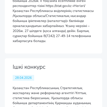
бойынша 2026ж. II тоқсанға есептілікке енген
респонденттер тізімі https://stat.gov.kz «Негізгі/
Қазақстан Республикасы өңірлерінің статистикасы
/Қызылорда облысы/Статистикалық нысандар
бойынша іріктемелер (каталогтар)» бөлімінде
орналасқандығын хабарлаймыз. Ұсыну мерзімі –
2026ж. 27 шілдеге (қоса алғанда) дейін. Барлық
сұрақтар бойынша 8(7242) 27-49-14 телефонына
хабарласуға болады.
Ішкі конкурс
28.04.2026
Қазақстан Республикасының Стратегиялық
жоспарлау және реформалар агенттігі Ұлттық
статистика бюросының Қызылорда облысы
бойынша департаментінің Қармақшы ауданының