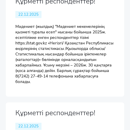
Құрметті респонденттер!
22.12.2025
Мәдениет (жылдық) "Мәдениет мекемелерінің
қызметі туралы есеп" нысаны бойынша 2025ж.
есептілікке енген респонденттер тізімі
https://stat.gov.kz «Негізгі/ Қазақстан Республикасы
өңірлерінің статистикасы /Қызылорда облысы/
Статистикалық нысандар бойынша іріктемелер
(каталогтар)» бөлімінде орналасқандығын
хабарлаймыз. Ұсыну мерзімі – 2026ж. 30 қаңтарға
(қоса алғанда) дейін. Барлық сұрақтар бойынша
8(7242) 27-49-14 телефонына хабарласуға
болады.
Құрметті респонденттер!
22.12.2025