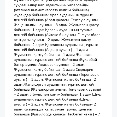
жұмыспен қамтылуын іріктемелері зерттеулерге
сұқбатшылар қабылдайтынын хабарлайды
(өтелмелі қызмет көрсету келісім бойынша).
Аудандар бойынша: Арал ауданының тұрмыс
деңгейі бойынша (Арал қаласы, Сексеуіл ауылы,
Жақсықылыш ауылы) – 3 адам. Жұмыспен қамту
бойынша- 1 адам Қазалы ауданының тұрмыс
деңгейі бойынша (Айтеке би ауылы, Г. Мұратбаев
атындағы ауылы) – 2 адам. Жұмыспен қамту
бойынша- 2 адам Қармақшы ауданының тұрмыс
деңгейі бойынша (Ақжар ауылы ) – 1 адам.
Жұмыспен қамту бойынша- 1 адам Жалағаш
ауданының тұрмыс деңгейі бойынша (Бұқарбай
батыр ауылы, Аламесек ауылы) – 2 адам.
Жұмыспен қамту бойынша- 1 адам Сырдария
ауданының тұрмыс деңгейі бойынша (Тереңөзек
ауылы ) – 1 адам. Жұмыспен қамту бойынша- 2
адам Жаңақорған ауданының тұрмыс деңгейі
бойынша (Жаңақорған ауылы, Төменарық ауылы)
– 2 адам. Жұмыспен қамту бойынша- 1 адам Шиелі
ауданының тұрмыс деңгейі бойынша (Шиелі
ауылы ) – 2 адам. Жұмыспен қамту бойынша- 2
адам Қызылорда қаласының тұрмыс деңгейі
бойынша (Қызылорда қаласы, Тасбөгет кенті ) – 7