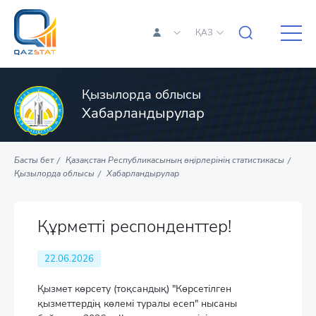
ҚАЗ
Қызылорда облысы
Хабарландырулар
Басты бет
Қазақстан Республикасының өңірлерінің статистикасы
Қызылорда облысы
Хабарландырулар
Құрметті респонденттер!
22.06.2026
Қызмет көрсету (тоқсандық) "Көрсетілген
қызметтердің көлемі туралы есеп" нысаны