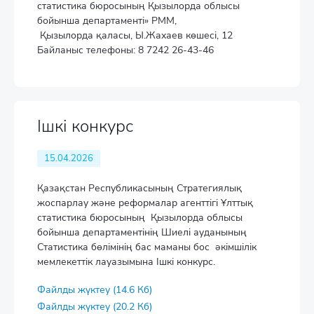
статистика бюросының Қызылорда облысы
бойынша департаменті» РММ,
Қызылорда қаласы, Ы.Жахаев көшесі, 12
Байланыс телефоны: 8 7242 26-43-46
Ішкі конкурс
15.04.2026
Қазақстан Республикасының Стратегиялық
жоспарлау және реформалар агенттігі Ұлттық
статистика бюросының Қызылорда облысы
бойынша департаментінің Шиелі ауданының
Статистика бөлімінің бас маманы бос әкімшілік
мемлекеттік лауазымына Ішкі конкурс.
Файлды жүктеу (14.6 Кб)
Файлды жүктеу (20.2 Кб)