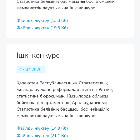
Статистика бөлімінің бас маманы бос әкімшілік
мемлекеттік лауазымына Ішкі конкурс.
Файлды жүктеу (13.8 Кб)
Файлды жүктеу (19.3 Кб)
Ішкі конкурс
17.04.2026
Қазақстан Республикасының Стратегиялық
жоспарлау және реформалар агенттігі Ұлттық
статистика бюросының Қызылорда облысы
бойынша департаментінің Арал ауданының
Статистика бөлімінің басшысы бос әкімшілік
мемлекеттік лауазымына Ішкі конкурс.
Файлды жүктеу (14.9 Кб)
Файлды жүктеу (21.1 Кб)