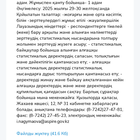
адам. Жұмыспен қамту бойынша- 1 адам
Әңгімелесу: 2025 жылғы 29-30 желтоқсанда
Қойылатын талаптар: -жоғарғы және орта кәсіптіқ
білім -зерттеулердегі жұмыс өтілі -жауапкершілік
Лауазымдық міндеттері: - респонденттерге тікелей
(жеке) бару арқылы және алынған мәліметтерді
зерттеудің статистикалық нысандарына толтыру
жолымен зерттеуді жүзеге асыру; - статистикалық
байқаулар бойынша алынған алғашқы
статистикалық деректердің сапасын, толықтығын
және дәйектілігін қамтамасыз ету; - алғашқы
статистикалық деректерді статистикалық
нысандарға дұрыс толтырылуын қамтамасыз ету; -
деректерді жинау және байқау аяқталғаннан кейін
алғашқы деректердің және жеке деректердің
құпиялылық қағидасын сақтау. Барлық сұрақтар
бойынша мына мекенжайға: Қызылорда қаласы,
Жахаев көшесі, 12, № 31 кабинетке хабарласуға
болады, анықтама телефондары: (8-7242)27-47-81,
факс: (8-7242) 27-45-23, электрондық мекенжайы:
i.nagymaova@aspire.gov.kz
Файлды жүктеу (41.6 Кб)