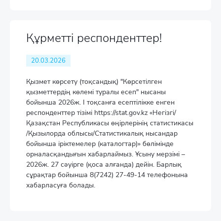
Құрметті респонденттер!
20.03.2026
Қызмет көрсету (тоқсандық) "Көрсетілген
қызметтердің көлемі туралы есеп" нысаны
бойынша 2026ж. I тоқсанға есептілікке енген
респонденттер тізімі https://stat.gov.kz «Негізгі/
Қазақстан Республикасы өңірлерінің статистикасы
/Қызылорда облысы/Статистикалық нысандар
бойынша іріктемелер (каталогтар)» бөлімінде
орналасқандығын хабарлаймыз. Ұсыну мерзімі –
2026ж. 27 сәуірге (қоса алғанда) дейін. Барлық
сұрақтар бойынша 8(7242) 27-49-14 телефонына
хабарласуға болады.