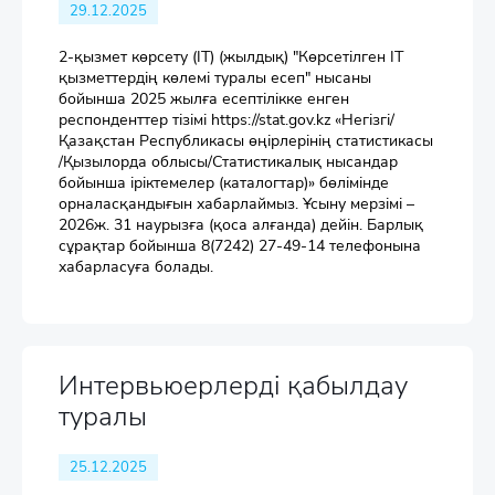
29.12.2025
2-қызмет көрсету (IT) (жылдық) "Көрсетілген IT
қызметтердің көлемі туралы есеп" нысаны
бойынша 2025 жылға есептілікке енген
респонденттер тізімі https://stat.gov.kz «Негізгі/
Қазақстан Республикасы өңірлерінің статистикасы
/Қызылорда облысы/Статистикалық нысандар
бойынша іріктемелер (каталогтар)» бөлімінде
орналасқандығын хабарлаймыз. Ұсыну мерзімі –
2026ж. 31 наурызға (қоса алғанда) дейін. Барлық
сұрақтар бойынша 8(7242) 27-49-14 телефонына
хабарласуға болады.
Интервьюерлерді қабылдау
туралы
25.12.2025