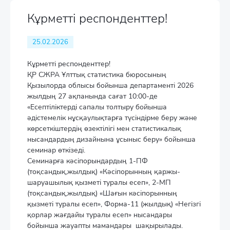
Кұрметті респонденттер!
25.02.2026
Кұрметті респонденттер!
ҚР СЖРА Ұлттық статистика бюросының
Қызылорда облысы бойынша департаменті 2026
жылдың 27 ақпанында сағат 10:00-де
«Есептіліктерді сапалы толтыру бойынша
әдістемелік нұсқаулықтарға түсіндірме беру және
көрсеткіштердің өзектілігі мен статистикалық
нысандардың дизайнына ұсыныс беру» бойынша
семинар өткізеді.
Семинарға кәсіпорындардың 1-ПФ
(тоқсандық,жылдық) «Кәсіпорынның қаржы-
шаруашылық қызметі туралы есеп», 2-МП
(тоқсандық,жылдық) «Шағын кәсіпорынның
қызметі туралы есеп», Форма-11 (жылдық) «Негізгі
қорлар жағдайы туралы есеп» нысандары
бойынша жауапты мамандары шақырылады.