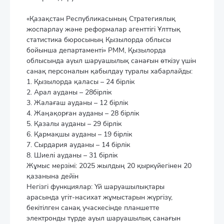
«Қазақстан Республикасының Стратегиялық
жоспарлау және реформалар агенттігі Ұлттық
статистика бюросының Қызылорда облысы
бойынша департаменті» РММ, Қызылорда
облысында ауыл шаруашылық санағын өткізу үшін
санақ персоналын қабылдау туралы хабарлайды:
1. Қызылорда қаласы – 24 бірлік
2. Арал ауданы – 28бірлік
3. Жалағаш ауданы – 12 бірлік
4. Жаңақорған ауданы – 28 бірлік
5. Қазалы ауданы – 29 бірлік
6. Қармақшы ауданы – 19 бірлік
7. Сырдария ауданы – 14 бірлік
8. Шиелі ауданы – 31 бірлік
Жұмыс мерзімі: 2025 жылдың 20 қыркүйегінен 20
қазанына дейін
Негізгі функциялар: Үй шаруашылықтары
арасында үгіт-насихат жұмыстарын жүргізу,
бекітілген санақ учаскесінде планшетте
электронды түрде ауыл шаруашылық санағын