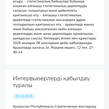
асыру; - статистикалық байқаулар бойынша
алынған алғашқы статистикалық деректердің
сапасын, толықтығын және дәйектілігін
қамтамасыз ету; - алғашқы статистикалық
деректерді статистикалық нысандарға дұрыс
толтырылуын қамтамасыз ету; - деректерді жинау
және байқау аяқталғаннан кейін алғашқы
деректердің және жеке деректердің құпиялылық
қағидасын сақтау. Үміткердің өтінімі мен құжаттары
2026 жылдың 08 қаңтарына дейін қабылданады.
Қызылорда қаласы, Ы. Жахаев көшесі, 12 тел. 27-
49-14
Интервьюерлерді қабылдау
туралы
25.12.2025
Қазақстан Республикасы Стратегиялық жоспарлау