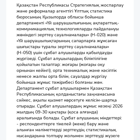
Қазақстан Республикасы Стратегиялық жоспарлау
және реформалар агенттігі Ұлттық статистика
бюросының Қызылорда облысы бойынша
департаменті «Үй шаруашылығының ақпараттық-
коммуникациялық технологияларды пайдалануы
жөніндегі зерттеу сауалнамалары» (Н-020) және
«Үй шаруашылықтарының сапарларға жұмсаған
шығыстары туралы зерттеу сауалнамалары»
(Н-050) үшін сұхбат алушыларды қабылдауды
жүргізеді. Сұхбат алушылардың біліктілігіне
қойылатын талаптар: жоғары (жоғары оқу
орнынан кейінгі), орта техникалық және кәсіптік
немесе жалпы орта білім, сауалдар жүргізу
бойынша жұмыс тәжірибесі болғаны жөн.
Департамент сұхбат алушылармен Қазақстан
Республикасының қолданыстағы заңнамасына
сәйкес, ақылы қызмет көрсетуге келісім-шартқа
отырады. Сұхбат алушылардың жұмыс кезеңі 2026
жылдың 09-30 қаңтары (қоса алғанда)
аралығында болады. Сұхбат алушының міндеттері:
- респонденттерге тікелей (жеке) бару және
алынған мәліметтерді зерттеудің статистикалық
нысандарына толтыру жолымен зерттеуді жүзеге