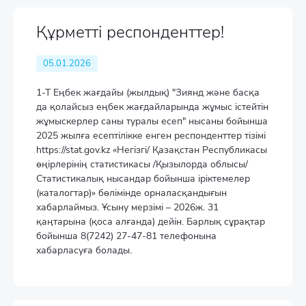
Құрметті респонденттер!
05.01.2026
1-Т Еңбек жағдайы (жылдық) "Зиянд және басқа
да қолайсыз еңбек жағдайларында жұмыс істейтін
жұмыскерлер саны туралы есеп" нысаны бойынша
2025 жылға есептілікке енген респонденттер тізімі
https://stat.gov.kz «Негізгі/ Қазақстан Республикасы
өңірлерінің статистикасы /Қызылорда облысы/
Статистикалық нысандар бойынша іріктемелер
(каталогтар)» бөлімінде орналасқандығын
хабарлаймыз. Ұсыну мерзімі – 2026ж. 31
қаңтарына (қоса алғанда) дейін. Барлық сұрақтар
бойынша 8(7242) 27-47-81 телефонына
хабарласуға болады.