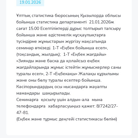
19.01.2026
Ұлттық статистика бюросының Қызылорда облысы
бойынша статистика департаменті 21.01.2026ж
сағат 15.00 Есептіліктерді дұрыс толтырып тапсыру
бойынша және әдістемелік нұсқаулықтарға
түсіндірме жұмыстарын жүргізу мақсатында
семинар өткізеді. 1-Т «Eңбек бойынша есеп»,
(тоқсандық, жылдық); 1-Т «Еңбек жағдайы»
«Зиянды және баска да қолайсыз еңбек
жағдайларында жұмыс істейтін жұмыскерлер саны
туралы есеп», 2-Т «Eңбекақы» Жалақы құрылымы
және оны бөлу туралы есептер бойынша.
Кәсіпорындардың осы нысандарға жауапты
мамандары шақырылады.
Семинарға қосылу үшін алдын-ала мына
телефондарға хабарласуыңыз қажет: 8/7242/27-
47-81.
(Еңбек және тұрмыс деңгейі статистикасы бөлімі)