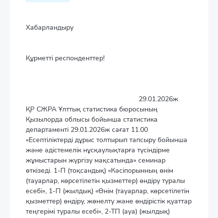
Хабарландыру
Құрметті респонденттер!
29.01.2026ж
ҚР СЖРА Ұлттық статистика бюросының
Қызылорда облысы бойынша статистика
департаменті 29.01.2026ж сағат 11.00
«Есептіліктерді дұрыс толтырып тапсыру бойынша
және әдістемелік нұсқаулықтарға түсіндірме
жұмыстарын жүргізу мақсатында» семинар
өткізеді. 1-П (тоқсандық) «Кәсіпорынның өнім
(тауарлар, көрсетілетін қызметтер) өндіру туралы
есебі», 1-П (жылдық) «Өнім (тауарлар, көрсетілетін
қызметтер) өндіру, жөнелту және өндірістік қуаттар
теңгерімі туралы есебі», 2-ТП (ауа) (жылдық)