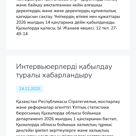
және байқау аяқталғаннан кейін алғашқы
деректердің және жеке деректердің құпиялылық
қағидасын сақтау. Үміткердің өтінімі мен құжаттары
2026 жылдың 14 қаңтарына дейін қабылданады.
Қызылорда қаласы, Ы. Жахаев көшесі, 12 тел. 27-
49-14
Интервьюерлерді қабылдау
туралы хабарландыру
24.12.2025
Қазақстан Республикасы Стратегиялық жоспарлау
және реформалар агенттігі Ұлттық статистика
бюросының Қызылорда облысы бойынша
департаменті 2026 жылдың 1 қаңтарынан бастап,
Қызылорда облысы бойынша халықтың тұрмыс
деңгейін іріктеп зерттеулерге және халықтың