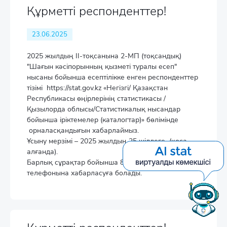
Құрметті респонденттер!
23.06.2025
2025 жылдың II-тоқсанына 2-МП (тоқсандық)
"Шағын кәсіпорынның қызметі туралы есеп"
нысаны бойынша есептілікке енген респонденттер
тізімі https://stat.gov.kz «Негізгі/ Қазақстан
Республикасы өңірлерінің статистикасы /
Қызылорда облысы/Статистикалық нысандар
бойынша іріктемелер (каталогтар)» бөлімінде
орналасқандығын хабарлаймыз.
Ұсыну мерзімі – 2025 жылдың 25 шілдеге (қоса
алғанда).
Барлық сұрақтар бойынша 8(7242) 27-43-93
телефонына хабарласуға болады.