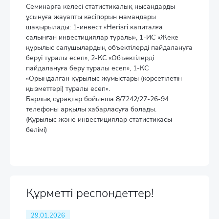
Семинарға келесі статистикалық нысандарды
ұсынуға жауапты кәсіпорын мамандары
шақырылады: 1-инвест «Негізгі капиталға
салынған инвестициялар туралы», 1-ИС «Жеке
құрылыс салушылардың объектілерді пайдалануға
беруі туралы есеп», 2-КС «Объектілерді
пайдалануға беру туралы есеп», 1-КС
«Орындалған құрылыс жұмыстары (көрсетілетін
қызметтері) туралы есеп».
Барлық сұрақтар бойынша 8/7242/27-26-94
телефоны арқылы хабарласуға болады.
(Құрылыс және инвестициялар статистикасы
бөлімі)
Құрметті респондеттер!
29.01.2026