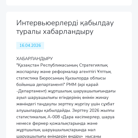
Интервьюерлерді қабылдау
туралы хабарландыру
16.04.2026
ХАБАРЛАНДЫРУ
"Қазақстан Республикасының Стратегиялық
жоспарлау және реформалар агенттігі Ұлттық
статистика Бюросының Қызылорда облысы
бойынша департаменті" РММ (әрі қарай
-Департамент) жұртшылық шаруашылығындағы
ауыл шаруашылығы егіндерінің өнімін жинау
жөніндегі таңдаулы зерттеу жүргізу үшін сұхбат
алушыларды қабылдайды. Зерттеу 2026 жылғы
статистикалық А-008 «Дара кәсіпкерлер, шаруа
немесе фермер қожалықтарында және
жұртшылық шаруашылықтарында мал
шаруашылығы өнімдерін өндіру» нысаны