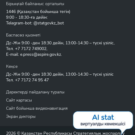
Бірыңғай байланыс орталығы
1446
(Қазақстан бойынша тегін)
9:00 - 18:30-ға дейін:
Telegram-bot: @statgovkz_bot
Баспасөз қызметі
Дс-Жм 9:00 -ден 18:30 дейін, 13:00-14:30 – түскі үзіліс,
Тел.
+7 7172 749002
,
E-mail:
e.press@aspire.gov.kz
.
Кеңсе
Дс-Жм 9:00 -ден 18:30 дейін, 13:00-14:30 – түскі үзіліс
Тел.
+7 7172 74 95 47
Деректерді пайдалану туралы
Сайт картасы
Сайт бойынша видеонавигация
Экран дикторы
2026 © Қазақстан Республикасы Стратегиялық жоспарлау