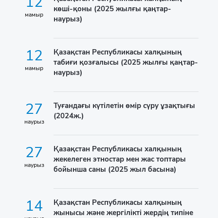
12
көші-қоны (2025 жылғы қаңтар-
мамыр
наурыз)
12
Қазақстан Республикасы халқының
табиғи қозғалысы (2025 жылғы қаңтар-
мамыр
наурыз)
27
Туғандағы күтілетін өмір сүру ұзақтығы
(2024ж.)
наурыз
27
Қазақстан Республикасы халқының
жекелеген этностар мен жас топтары
наурыз
бойынша саны (2025 жыл басына)
14
Қазақстан Республикасы халқының
жынысы және жергілікті жердің типіне