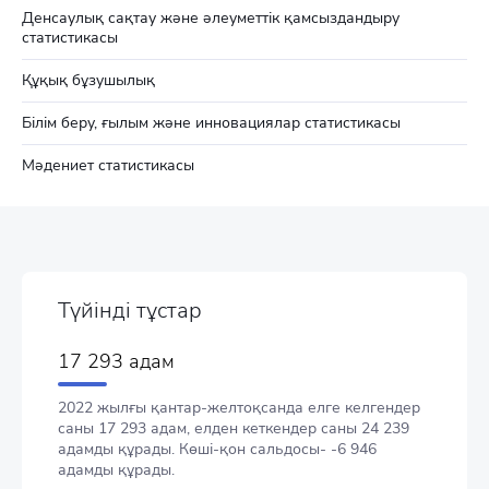
Денсаулық сақтау және әлеуметтік қамсыздандыру
статистикасы
Құқық бұзушылық
Білім беру, ғылым және инновациялар статистикасы
Мәдениет статистикасы
Түйінді тұстар
17 293 адам
2022 жылғы қантар-желтоқсанда елге келгендер
саны 17 293 адам, елден кеткендер саны 24 239
адамды құрады. Көші-қон сальдосы- -6 946
адамды құрады.