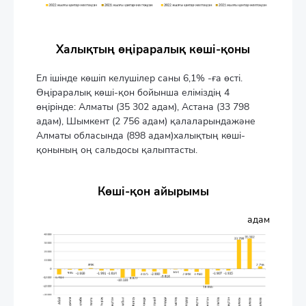
Халықтың өңіраралық көші-қоны
Ел ішінде көшіп келушілер саны 6,1% -ға өсті.
Өңіраралық көші-қон бойынша еліміздің 4
өңірінде: Алматы (35 302 адам), Астана (33 798
адам), Шымкент (2 756 адам) қалаларындажәне
Алматы обласында (898 адам)халықтың көші-
қонының оң сальдосы қалыптасты.
Көші-қон айырымы
адам