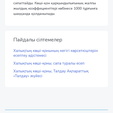
сипаттайды. Көші-қон қарқындылығының жалпы
жылдық коэффициенттері көбінесе 1000 тұрғынға
шаққанда қолданылады.
Пайдалы сілтемелер
Халықтың көші-қонының негігі көрсеткіштерін
есептеу әдістемесі
Халықтың көші-қоны, сапа туралы есеп
Халықтың көші-қоны, Талдау Ақпараттық
«Талдау» жүйесі