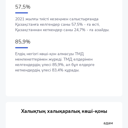
57,5%
2021 жылғы тиісті кезеңмен салыстырғанда
Қазақстанға келгендер саны 57,5% - ға өсті,
Қазақстаннан кеткендер саны 24,7% - ға азайды.
85,9%
Елдің негізгі көші-қон алмасуы ТМД
мемлекеттерімен жүреді. ТМД елдерінен
келгендердің үлесі 85,9%, ал бұл елдерге
кеткендердің үлесі 83,4% құрады.
Халықтың халықаралық көші-қоны
адам