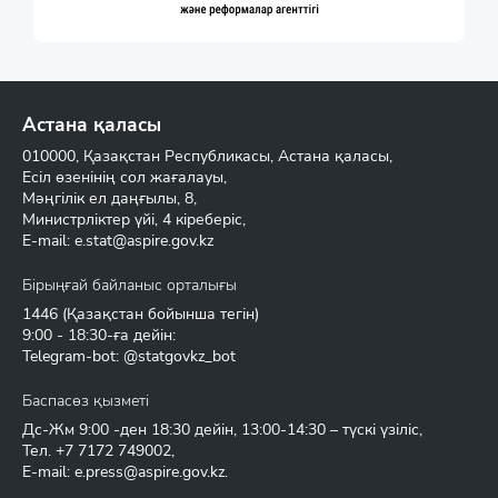
Астана қаласы
010000, Қазақстан Республикасы, Астана қаласы,
Есіл өзенінің сол жағалауы,
Мәңгілік ел даңғылы, 8,
Министрліктер үйі, 4 кіреберіс,
E-mail:
e.stat@aspire.gov.kz
Бірыңғай байланыс орталығы
1446
(Қазақстан бойынша тегін)
9:00 - 18:30-ға дейін:
Telegram-bot: @statgovkz_bot
Баспасөз қызметі
Дс-Жм 9:00 -ден 18:30 дейін, 13:00-14:30 – түскі үзіліс,
Тел.
+7 7172 749002
,
E-mail:
e.press@aspire.gov.kz
.