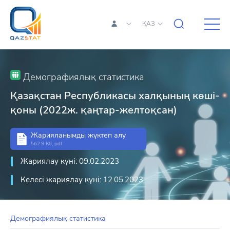
ҚАЗ
Демографиялық статистика
Қазақстан Республикасы халқының көші-
қоны (2022ж. қаңтар-желтоқсан)
Жарияланымды жүктеп алу
562.9 Кб, pdf
Жариялау күні: 09.02.2023
Келесі жариялау күні: 12.05.2023
Демографиялық статистика