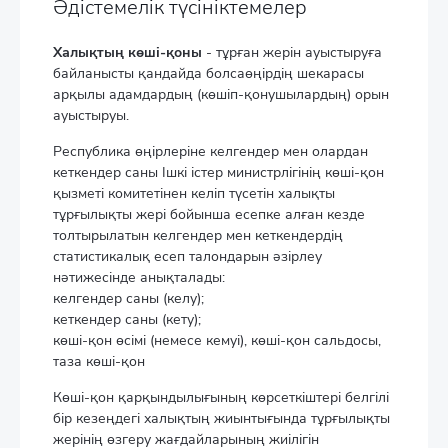
Әдістемелік түсініктемелер
Халықтың көші-қоны
- тұрған жерін ауыстыруға
байланысты қандайда болсаөңірдің шекарасы
арқылы адамдардың (көшіп-қонушылардың) орын
ауыстыруы.
Республика өңірлеріне келгендер мен олардан
кеткендер саны Ішкі істер министрлігінің көші-қон
қызметі комитетінен келіп түсетін халықты
тұрғылықты жері бойынша есепке алған кезде
толтырылатын келгендер мен кеткендердің
статистикалық есеп талондарын әзірлеу
нәтижесінде анықталады:
келгендер саны (келу);
кеткендер саны (кету);
көші-қон өсімі (немесе кемуі), көші-қон сальдосы,
таза көші-қон
Көші-қон қарқындылығының көрсеткіштері белгілі
бір кезеңдегі халықтың жиынтығында тұрғылықты
жерінің өзгеру жағдайларының жиілігін