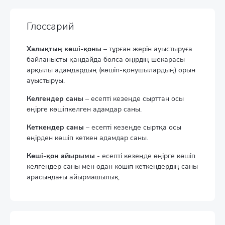
Глоссарий
Халықтың көші-қоны
– тұрған жерін ауыстыруға
байланысты қандайда болса өңірдің шекарасы
арқылы адамдардың (көшіп-қонушылардың) орын
ауыстыруы.
Келгендер саны
– есепті кезеңде сырттан осы
өңірге көшіпкелген адамдар саны.
Кеткендер саны
– есепті кезеңде сыртқа осы
өңірден көшіп кеткен адамдар саны.
Көші-қон айырымы
- есепті кезеңде өңірге көшіп
келгендер саны мен одан көшіп кеткендердің саны
арасындағы айырмашылық.