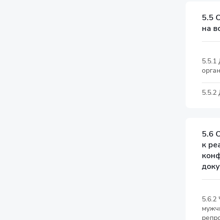
5.5 
на в
5.5.1
орган
5.5.
5.6 
к ре
конф
доку
5.6.2
мужчи
репр