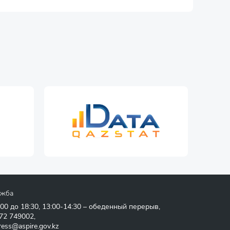
ужба
:00 до 18:30, 13:00-14:30 – обеденный перерыв,
72 749002
,
ress@aspire.gov.kz