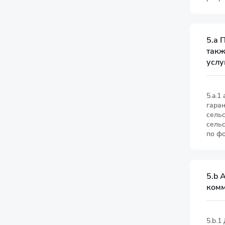
5.a 
такж
услу
5.a.1
гара
сельс
сель
по ф
5.b 
комм
5.b.1