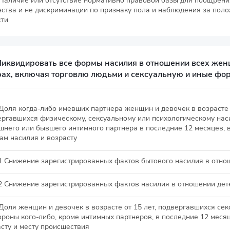
 Наличие или отсутствие нормативно правовой базы для поощрени
ства и не дискриминации по признаку пола и наблюдения за поло
сти
Ликвидировать все формы насилия в отношении всех женщ
ах, включая торговлю людьми и сексуальную и иные фо
 Доля когда-либо имевших партнера женщин и девочек в возрасте о
ергавшихся физическому, сексуальному или психологическому нас
него или бывшего интимного партнера в последние 12 месяцев, в
ам насилия и возрасту
1.1 Снижение зарегистрированных фактов бытового насилия в отн
.2 Снижение зарегистрированных фактов насилия в отношении дет
 Доля женщин и девочек в возрасте от 15 лет, подвергавшихся се
ороны кого-либо, кроме интимных партнеров, в последние 12 месяц
сту и месту происшествия