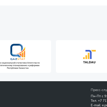
Пресс-сл
Пн-Пт с 9
Тел.
+7 71
E-mail:
e.p