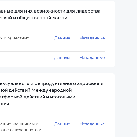
авные для них возможности для лидерства
еской и общественной жизни
х и b) местных
Данные
Метаданные
Данные
Метаданные
сексуального и репродуктивного здоровья и
аммой действий Международной
атформой действий и итоговыми
ения
ирующие женщинам и
Данные
Метаданные
ране сексуального и