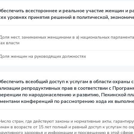
Обеспечить всестороннее и реальное участие женщин и р
сех уровнях принятия решений в политической, экономич
 Доля мест, занимаемых женщинами в a) национальных парламента
ах власти
2 Доля женщин на руководящих должностях
Обеспечить всеобщий доступ к услугам в области охраны 
ализации репродуктивных прав в соответствии с Прогр
еренции по народонаселению и развитию, Пекинской пл
ментами конференций по рассмотрению хода их выполн
 Число стран, где действуют законы и нормативные акты, гарант
нам в возрасте от 15 лет полный и равный доступ к услугам по ох
одуктивного здоровья и информации и просвещению в этой сфере