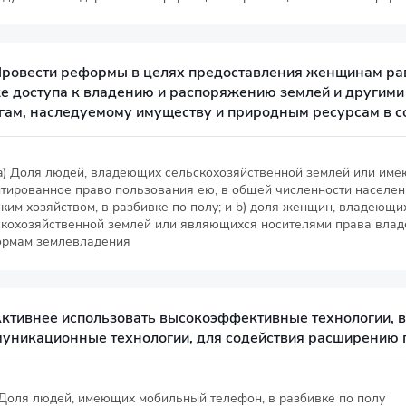
Провести реформы в целях предоставления женщинам рав
е доступа к владению и распоряжению землей и другим
гам, наследуемому имуществу и природным ресурсам в с
 a) Доля людей, владеющих сельскохозяйственной землей или им
нтированное право пользования ею, в общей численности населе
ким хозяйством, в разбивке по полу; и b) доля женщин, владеющи
скохозяйственной землей или являющихся носителями права владе
ормам землевладения
Активнее использовать высокоэффективные технологии, 
уникационные технологии, для содействия расширению 
 Доля людей, имеющих мобильный телефон, в разбивке по полу