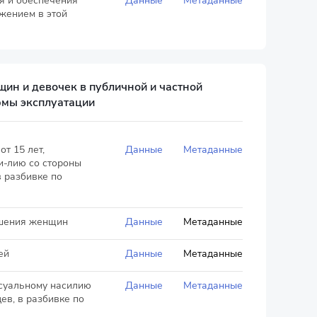
я и обеспечения
Данные
Метаданные
жением в этой
ин и девочек в публичной и частной
рмы эксплуатации
т 15 лет,
Данные
Метаданные
и-лию со стороны
 разбивке по
ошения женщин
Данные
Метаданные
ей
Данные
Метаданные
ксуальному насилию
Данные
Метаданные
ев, в разбивке по