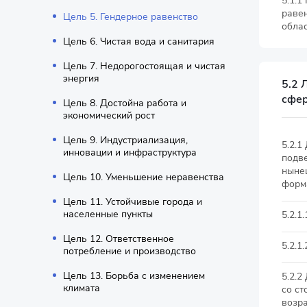
5.1.1
равен
Цель 5. Гендерное равенство
обла
Цель 6. Чистая вода и санитария
Цель 7. Недорогостоящая и чистая
энергия
5.2 
сфер
Цель 8. Достойна работа и
экономический рост
Цель 9. Индустриализация,
5.2.1
инновации и инфраструктура
подв
нынеш
Цель 10. Уменьшение неравенства
форм
Цель 11. Устойчивые города и
населенные пункты
5.2.
Цель 12. Ответственное
5.2.1
потребление и производство
Цель 13. Борьба с изменением
5.2.2
климата
со ст
возра