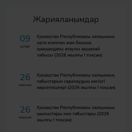
Жарияланымдар
09
Қазақстан Республикасы халқының
орта есеппен жан басына
шілде
шаққандағы атаулы ақшалай
табысы (2026 жылғы I тоқсан)
26
Қазақстан Республикасы халқының
табыстарын саралаудың негізгі
маусым
көрсеткіштері (2026 жылғы I тоқсан)
26
Қазақстан Республикасы халқының
шығыстары мен табыстары (2026
маусым
жылғы I тоқсан)