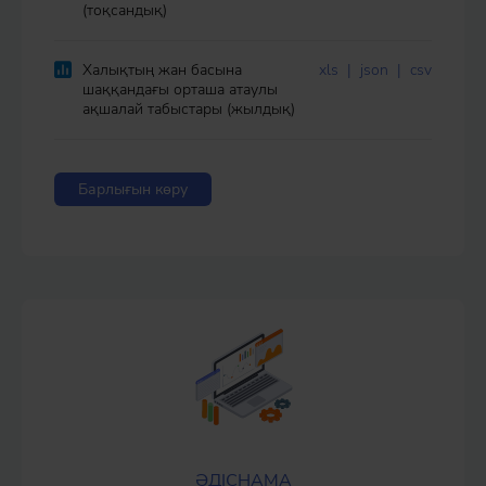
(тоқсандық)
Халықтың жан басына
xls
|
json
|
csv
шаққандағы орташа атаулы
ақшалай табыстары (жылдық)
Барлығын көру
ӘДІСНАМА