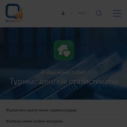
ҚАЗ
Еңбек және табыс
Тұрмыс деңгейі статистикасы
Жұмыспен қамту және жұмыссыздық
Жалақы және еңбек жағдайы