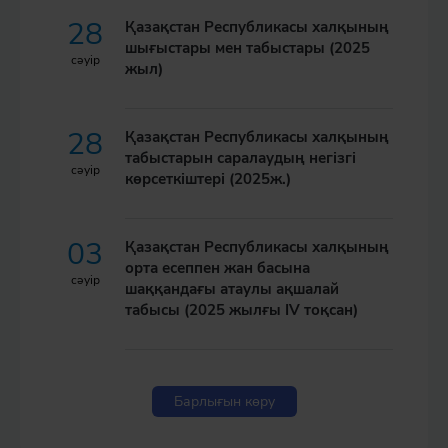
28
Қазақстан Республикасы халқының
шығыстары мен табыстары (2025
сәуір
жыл)
28
Қазақстан Республикасы халқының
табыстарын саралаудың негізгі
сәуір
көрсеткіштері (2025ж.)
03
Қазақстан Республикасы халқының
орта есеппен жан басына
сәуір
шаққандағы атаулы ақшалай
табысы (2025 жылғы IV тоқсан)
Барлығын көру