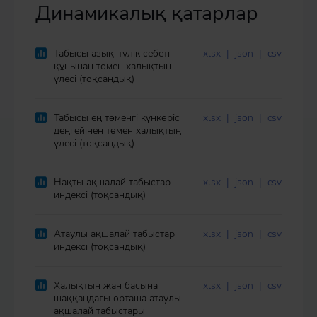
Динамикалық қатарлар
Табысы азық-түлік себеті
xlsx
|
json
|
csv
құнынан төмен халықтың
үлесі (тоқсандық)
Табысы ең төменгі күнкөріс
xlsx
|
json
|
csv
деңгейінен төмен халықтың
үлесі (тоқсандық)
Нақты ақшалай табыстар
xlsx
|
json
|
csv
индексі (тоқсандық)
Атаулы ақшалай табыстар
xlsx
|
json
|
csv
индексі (тоқсандық)
Халықтың жан басына
xlsx
|
json
|
csv
шаққандағы орташа атаулы
ақшалай табыстары