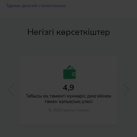
Тұрмыс деңгейі статистикасы
Негізгі көрсеткіштер
4,9
ң
Табысы ең төменгі күнкөріс деңгейінен
төмен халықтың үлесі
%, 2026 жылғы I тоқсан