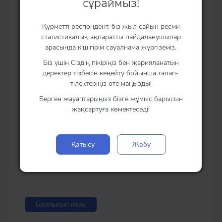
сұраймыз!
Қазақстан Республикасы
26.06.2026
халқының табыстарын саралаудың
негізгі көрсеткіштері (2026 жылғы I
Құрметті респондент, біз жыл сайын ресми
токсан)
статистикалық ақпаратты пайдаланушылар
арасында кішігірім сауалнама жүргіземіз.
Қазақстан Республикасы
26.06.2026
Біз үшін Сіздің пікіріңіз бен жарияланатын
халқының табыстары мен
деректер тізбесін кеңейту бойынша талап-
шығыстары (I тоқсан 2026ж)
тілектеріңіз өте маңызды!
Берген жауаптарыңыз бізге жұмыс барысын
Қазақстан Республикасы үй
26.06.2026
жақсартуға көмектеседі!
шаруашылықтарының шығыстары
мен табыстары (I тоқсан 2026ж)
Қатысу
Жабу
Қазақстан Республикасының үй
26.06.2026
шаруашылықтарында тамақ
өнімдерін тұтыну (I тоқсан 2026ж)
Барлығын көру