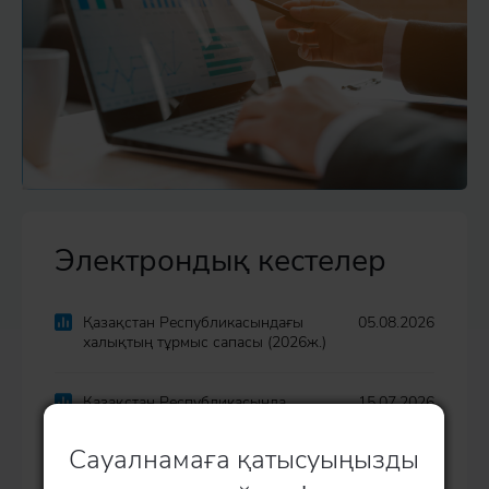
Электрондық кестелер
Қазақстан Республикасындағы
05.08.2026
халықтың тұрмыс сапасы (2026ж.)
Қазақстан Республикасында
15.07.2026
ересектердің темекіні тұтынуы (
2026ж.)
Сауалнамаға қатысуыңызды