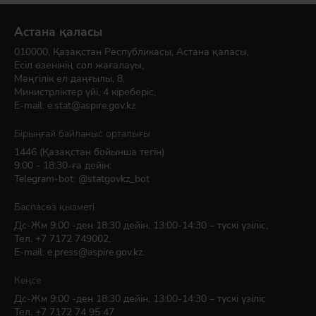
Астана қаласы
010000, Қазақстан Республикасы, Астана қаласы,
Есіл өзенінің сол жағалауы,
Мәңгілік ел даңғылы, 8,
Министрліктер үйі, 4 кіреберіс,
E-mail:
e.stat@aspire.gov.kz
Бірыңғай байланыс орталығы
1446
(Қазақстан бойынша тегін)
9:00 - 18:30-ға дейін:
Telegram-bot: @statgovkz_bot
Баспасөз қызметі
Дс-Жм 9:00 -ден 18:30 дейін, 13:00-14:30 – түскі үзіліс,
Тел.
+7 7172 749002
,
E-mail:
e.press@aspire.gov.kz
.
Кеңсе
Дс-Жм 9:00 -ден 18:30 дейін, 13:00-14:30 – түскі үзіліс
Тел.
+7 7172 74 95 47