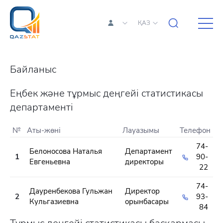
ҚАЗ
Байланыс
Еңбек және тұрмыс деңгейі статистикасы
департаменті
№
Аты-жөні
Лауазымы
Телефон
74-
Белоносова Наталья
Департамент
1
90-
Евгеньевна
директоры
22
74-
Дауренбекова Гульжан
Директор
2
93-
Кульгазиевна
орынбасары
84