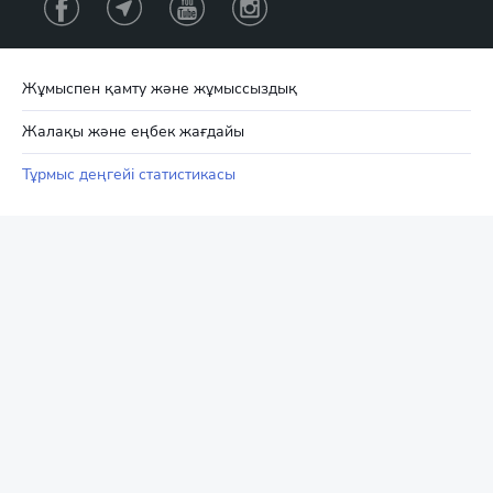
Жұмыспен қамту және жұмыссыздық
Жалақы және еңбек жағдайы
Тұрмыс деңгейі статистикасы