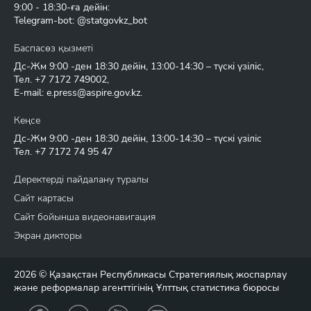
9:00 - 18:30-ға дейін:
Telegram-bot: @statgovkz_bot
Баспасөз қызметі
Дс-Жм 9:00 -ден 18:30 дейін, 13:00-14:30 – түскі үзіліс,
Тел.
+7 7172 749002
,
E-mail:
e.press@aspire.gov.kz
.
Кеңсе
Дс-Жм 9:00 -ден 18:30 дейін, 13:00-14:30 – түскі үзіліс
Тел.
+7 7172 74 95 47
Деректерді пайдалану туралы
Сайт картасы
Сайт бойынша видеонавигация
Экран дикторы
2026 © Қазақстан Республикасы Стратегиялық жоспарлау
және реформалар агенттігінің Ұлттық статистика бюросы