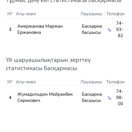
Тұрмыс деңгейі статистикасы басқармасы
№
Аты-жөні
Лауазымы
Телефон
74-
Амержанова Маржан
Басқарма
3
93-
Ержановна
басшысы
82
Үй шаруашылықтарын зерттеу
статистикасы басқармасы
№
Аты-жөні
Лауазымы
Телефон
74-
Жумадильдин Мейрамбек
Басқарма
4
98-
Серикович
басшысы
00