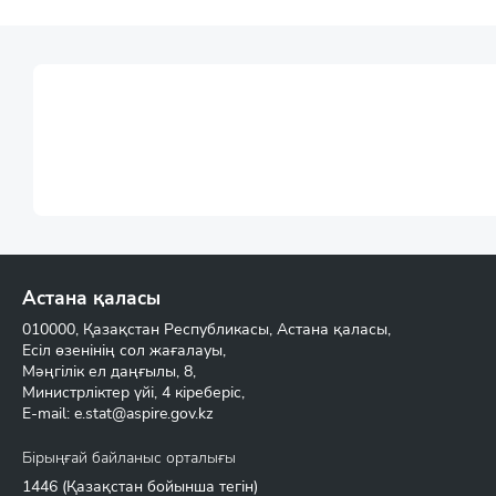
Астана қаласы
010000, Қазақстан Республикасы, Астана қаласы,
Есіл өзенінің сол жағалауы,
Мәңгілік ел даңғылы, 8,
Министрліктер үйі, 4 кіреберіс,
E-mail:
e.stat@aspire.gov.kz
Бірыңғай байланыс орталығы
1446
(Қазақстан бойынша тегін)