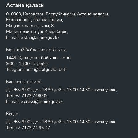
Астана қаласы
010000, Қазақстан Республикасы, Астана қаласы,
Есіл өзенінің сол жағалауы,
Мәңгілік ел даңғылы, 8,
Министрліктер үйі, 4 кіреберіс,
E-mail:
e.stat@aspire.gov.kz
Бірыңғай байланыс орталығы
1446
(Қазақстан бойынша тегін)
9:00 - 18:30-ға дейін:
Telegram-bot: @statgovkz_bot
Баспасөз қызметі
Дс-Жм 9:00 -ден 18:30 дейін, 13:00-14:30 – түскі үзіліс,
Тел.
+7 7172 749002
,
E-mail:
e.press@aspire.gov.kz
.
Кеңсе
Дс-Жм 9:00 -ден 18:30 дейін, 13:00-14:30 – түскі үзіліс
Тел.
+7 7172 74 95 47