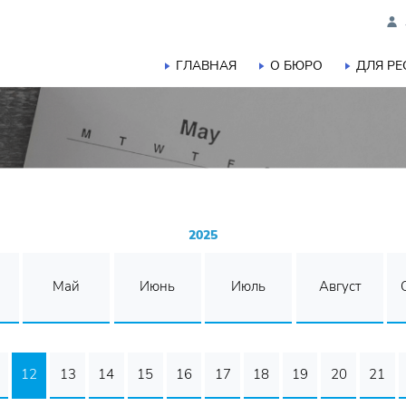
ГЛАВНАЯ
О БЮРО
ДЛЯ Р
2025
Май
Июнь
Июль
Август
12
13
14
15
16
17
18
19
20
21