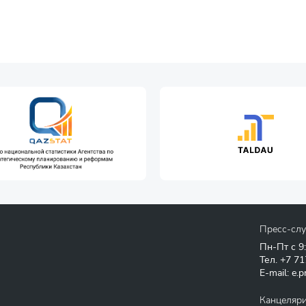
Пресс-сл
Пн-Пт с 9
Тел.
+7 71
E-mail:
e.p
Канцеляр