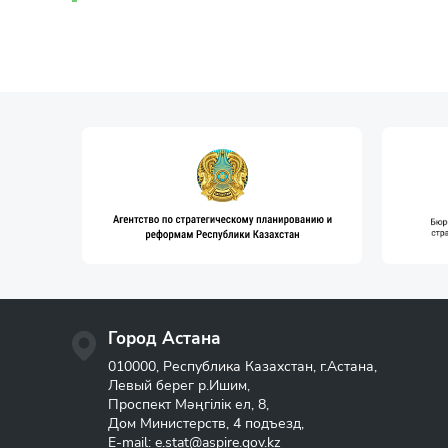
Город Астана
010000, Республика Казахстан, г.Астана,
Левый берег р.Ишим,
Проспект Мәңгілік ел, 8,
Дом Министерств, 4 подъезд,
E-mail:
e.stat@aspire.gov.kz