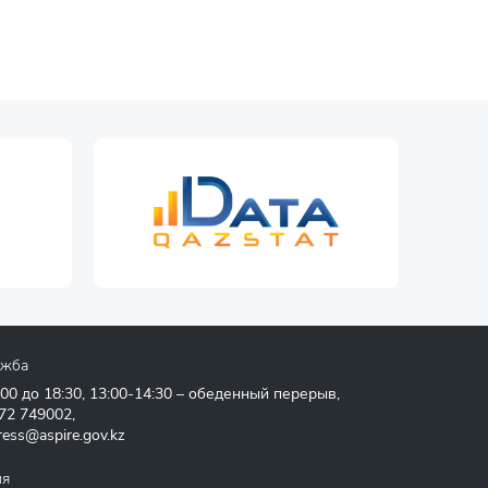
ужба
:00 до 18:30, 13:00-14:30 – обеденный перерыв,
72 749002
,
ress@aspire.gov.kz
ия