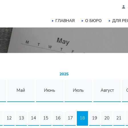
ГЛАВНАЯ
О БЮРО
ДЛЯ Р
2025
Май
Июнь
Июль
Август
12
13
14
15
16
17
18
19
20
21