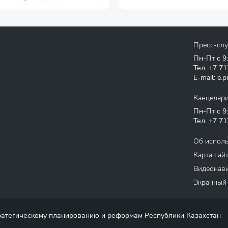
Пресс-сл
Пн-Пт с 9
Тел.
+7 71
E-mail:
e.p
Канцеляр
Пн-Пт с 9
Тел.
+7 71
Об испол
Карта сай
Видеонави
Экранный
тратегическому планированию и реформам Республики Казахстан