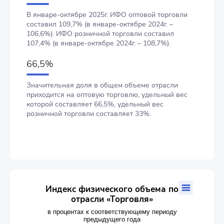
В январе-октябре 2025г. ИФО оптовой торговли
составил 109,7% (в январе-октябре 2024г. –
106,6%). ИФО розничной торговли составил
107,4% (в январе-октябре 2024г. – 108,7%).
66,5%
Значительная доля в общем объеме отрасли
приходится на оптовую торговлю, удельный вес
которой составляет 66,5%, удельный вес
розничной торговли составляет 33%.
Индекс физического объема по отрасли «Торговля»
Индекс физического объема по
отрасли «Торговля»
Combination chart with 4 data series.
в процентах к соответствующему периоду предыдущего г
в процентах к соответствующему периоду
предыдущего года
The chart has 1 X axis displaying categories.