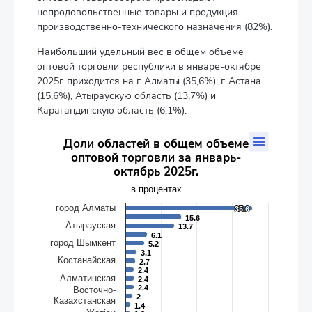
непродовольственные товары и продукция
производственно-технического назначения (82%).
Наибольший удельный вес в общем объеме
оптовой торговли республики в январе-октябре
2025г. приходится на г. Алматы (35,6%), г. Астана
(15,6%), Атыраускую область (13,7%) и
Карагандинскую область (6,1%).
Доли областей в общем объеме оптовой торговли за январ
Доли областей в общем объеме
оптовой торговли за январь-
Bar chart with 20 bars.
октябрь 2025г.
в процентах
The chart has 1 X axis displaying categories.
в процентах
The chart has 1 Y axis displaying values. Data ranges from 0.2 t
город Алматы
35.6
35.6
15.6
15.6
Атырауская
13.7
13.7
6.1
6.1
город Шымкент
5.2
5.2
3.1
3.1
Костанайская
2.7
2.7
2.4
2.4
Алматинская
2.4
2.4
2.4
2.4
Восточно-
2
2
Казахстанская
1.4
1.4