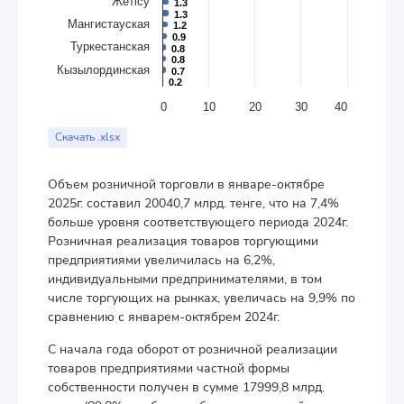
Жетісу
1.3
1.3
1.3
1.3
Мангистауская
1.2
1.2
0.9
0.9
Туркестанская
0.8
0.8
0.8
0.8
Кызылординская
0.7
0.7
0.2
0.2
0
10
20
30
40
End of interactive chart.
Скачать .xlsx
Объем розничной торговли в январе-октябре
2025г. составил 20040,7 млрд. тенге, что на 7,4%
больше уровня соответствующего периода 2024г.
Розничная реализация товаров торгующими
предприятиями увеличилась на 6,2%,
индивидуальными предпринимателями, в том
числе торгующих на рынках, увеличась на 9,9% по
сравнению с январем-октябрем 2024г.
С начала года оборот от розничной реализации
товаров предприятиями частной формы
собственности получен в сумме 17999,8 млрд.