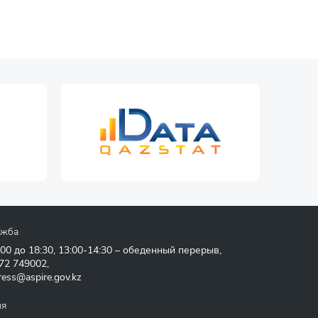
ужба
:00 до 18:30, 13:00-14:30 – обеденный перерыв,
72 749002
,
ress@aspire.gov.kz
ия