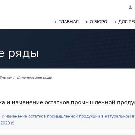
ГЛАВНАЯ
О БЮРО
ДЛЯ Р
е ряды
 Ұлытау
Динамические ряды
ка и изменение остатков промышленной прод
а и изменение остатков промышленной продукции в натуральном 
2023 г.)