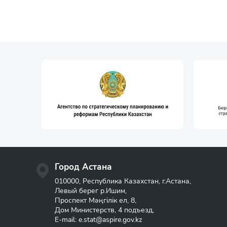
Город Астана
010000, Республика Казахстан, г.Астана,
Левый берег р.Ишим,
Проспект Мәңгілік ел, 8,
Дом Министерств, 4 подъезд,
E-mail:
e.stat@aspire.gov.kz