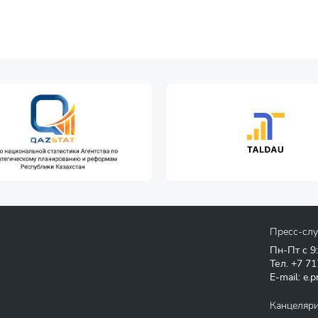
Пресс-сл
Пн-Пт с 9
Тел.
+7 71
E-mail:
e.p
Канцеляр