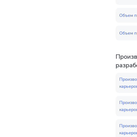
Объем п
Объем п
Произв
разраб
Произво
карьеров
Произво
карьеров
Произво
карьеров