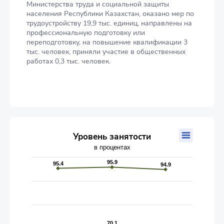
Министерства труда и социальной защиты
населения Республики Казахстан, оказано мер по
трудоустройству 19,9 тыс. единиц, направлены на
профессиональную подготовку или
переподготовку, на повышение квалификации 3
тыс. человек, приняли участие в общественных
работах 0,3 тыс. человек.
Уровень занятости
Уровень занятости
в процентах
Line chart with 2 lines.
в процентах
95.9
95.9
95.4
95.4
94.9
94.9
The chart has 1 X axis displaying categories.
The chart has 1 Y axis displaying values. Data ranges from 59.9
70.1
70.1