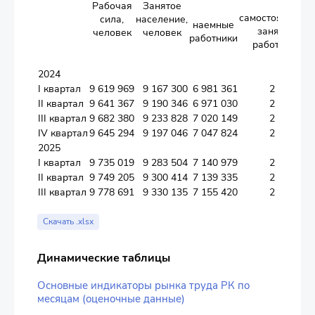
Рабочая
Занятое
самостоятельно
сила,
население,
наемные
занятые
человек
человек
работники
работники
2024
I квартал
9 619 969
9 167 300
6 981 361
2 185 939
II квартал
9 641 367
9 190 346
6 971 030
2 219 316
III квартал
9 682 380
9 233 828
7 020 149
2 213 679
IV квартал
9 645 294
9 197 046
7 047 824
2 149 222
2025
I квартал
9 735 019
9 283 504
7 140 979
2 142 525
II квартал
9 749 205
9 300 414
7 139 335
2 161 079
III квартал
9 778 691
9 330 135
7 155 420
2 174 715
Скачать .xlsx
Динамические таблицы
Основные индикаторы рынка труда РК по
месяцам (оценочные данные)