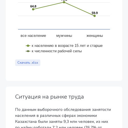
64.8
64.8
59.9
59.9
все население
мужчины
женщины
к населению в возрасте 15 лет и старше
к численности рабочей силы
End of interactive chart.
Скачать .xlsx
Ситуация на рынке труда
По данным выборочного обследования занятости
населения в различных сферах экономики
Казахстана были заняты 9,3 млн человек, из них
по найму работали 7,2 млн человек (76,7% от