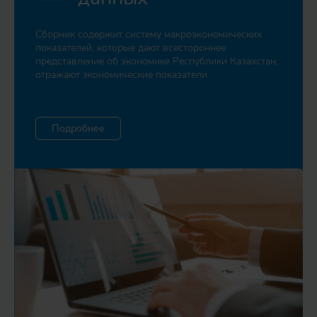
Сборник содержит систему макроэкономических
показателей, которые дают всестороннее
представление об экономике Республики Казахстан,
отражают экономические показатели
Подробнее