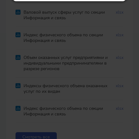
Валовой выпуск сферы услуг по секции
xlsx
Информация и связь
Индекс физического объема по секции
xlsx
Информация и связь
Объем оказанных услуг предприятиями и
xlsx
индивидуальными предпринимателями в
разрезе регионов
Индексы физического объема оказанных
xlsx
услуг по их видам
Индекс физического объема по секции
xlsx
Информация и связь
Смотреть все