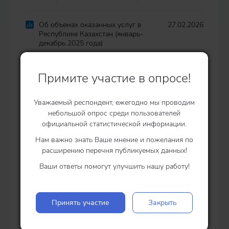
Об объемах оказанных услуг в
27.02.2026
Республике Казахстан (январь-
декабрь 2025 года)
Об объемах оказанных услуг в
28.11.2025
Примите участие в опросе!
Республике Казахстан (январь-
сентябрь 2025 года)
Уважаемый респондент, ежегодно мы проводим
небольшой опрос среди пользователей
официальной статистической информации.
Смотреть все
Нам важно знать Ваше мнение и пожелания по
расширению перечня публикуемых данных!
Динамические ряды
Ваши ответы помогут улучшить нашу работу!
Объем оказанных услуг
xlsx
|
json
|
csv
предприятиями и
Принять участие
Закрыть
индивидуальными
предпринимателями по
видам услуг