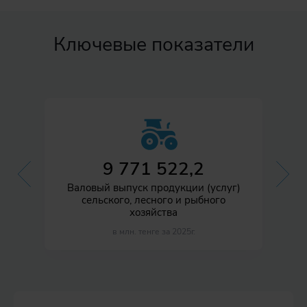
Ключевые показатели
9 771 522,2
й
Валовый выпуск продукции (услуг)
И
о и
сельского, лесного и рыбного
пр
хозяйства
в млн. тенге за 2025г.