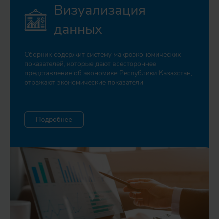
Визуализация
данных
Сборник содержит систему макроэкономических
показателей, которые дают всестороннее
представление об экономике Республики Казахстан,
отражают экономические показатели
Подробнее