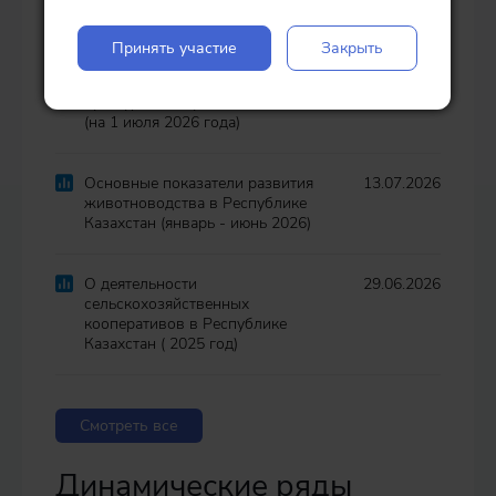
в Республике Казахстан (на 1 июля
2026 г.)
Принять участие
Закрыть
Наличие зерновых и бобовых
13.07.2026
культур в Республике Казахстан
(на 1 июля 2026 года)
Основные показатели развития
13.07.2026
животноводства в Республике
Казахстан (январь - июнь 2026)
О деятельности
29.06.2026
сельскохозяйственных
кооперативов в Республике
Казахстан ( 2025 год)
Смотреть все
Динамические ряды