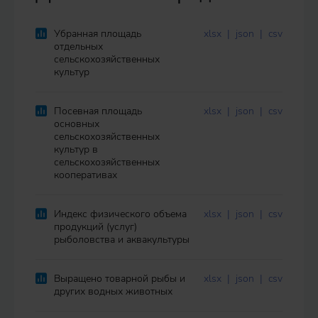
Убранная площадь
xlsx
|
json
|
csv
отдельных
сельскохозяйственных
культур
Посевная площадь
xlsx
|
json
|
csv
основных
сельскохозяйственных
культур в
сельскохозяйственных
кооперативах
Индекс физического объема
xlsx
|
json
|
csv
продукций (услуг)
рыболовства и аквакультуры
Выращено товарной рыбы и
xlsx
|
json
|
csv
других водных животных