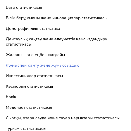
Баға статистикасы
Білім беру, ғылым және инновациялар статистикасы
Демографиялық статистика
Денсаулық сақтау және әлеуметтік қамсыздандыру
статистикасы
Жалақы және еңбек жағдайы
Жұмыспен қамту және жұмыссыздық
Инвестициялар статистикасы
Кәсіпорын статистикасы
Көлік
Мәдениет статистикасы
Сыртқы, өзара сауда және тауар нарықтары статистикасы
Туризм статистикасы