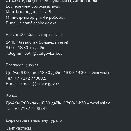
010000, Қазақстан Республикасы, Астана қаласы,
Есіл өзенінің сол жағалауы,
Мәңгілік ел даңғылы, 8,
Министрліктер үйі, 4 кіреберіс,
E-mail:
e.stat@aspire.gov.kz
Бірыңғай байланыс орталығы
1446
(Қазақстан бойынша тегін)
9:00 - 18:30-ға дейін:
Telegram-bot: @statgovkz_bot
Баспасөз қызметі
Дс-Жм 9:00 -ден 18:30 дейін, 13:00-14:30 – түскі үзіліс,
Тел.
+7 7172 749002
,
E-mail:
e.press@aspire.gov.kz
.
Кеңсе
Дс-Жм 9:00 -ден 18:30 дейін, 13:00-14:30 – түскі үзіліс
Тел.
+7 7172 74 95 47
Деректерді пайдалану туралы
Сайт картасы