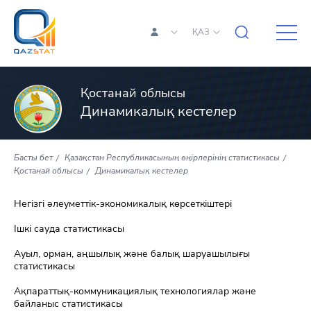
ҚАЗ
Қостанай облысы
Динамикалық кестелер
Басты бет
Қазақстан Республикасының өңірлерінің статистикасы
Қостанай облысы
Динамикалық кестелер
Негізгі әлеуметтік-экономикалық көрсеткіштері
Ішкі сауда статистикасы
Ауыл, орман, аңшылық және балық шаруашылығы
статистикасы
Ақпараттық-коммуникациялық технологиялар және
байланыс статистикасы