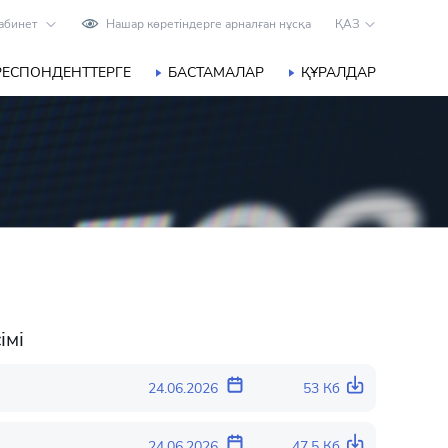
абинет
Нашар көретіндерге арналған нұсқа
ҚАЗ
РЕСПОНДЕНТТЕРГЕ
БАСТАМАЛАР
ҚҰРАЛДАР
імі
24.06.2026
53 Кб
24.06.2026
47.5 Кб