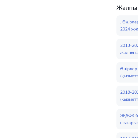
Жалпы 
. Өңірл
2024 жж
2013-20
жалпы 
Өңірлер
(қызмет
2018-20
(қызметт
ЭҚЖЖ бо
шығарыл