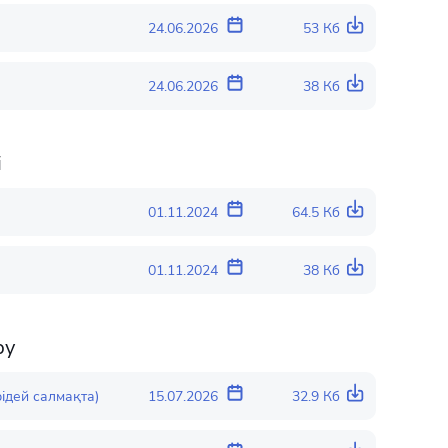
24.06.2026
53 Кб
24.06.2026
38 Кб
і
01.11.2024
64.5 Кб
01.11.2024
38 Кб
ру
ідей салмақта)
15.07.2026
32.9 Кб