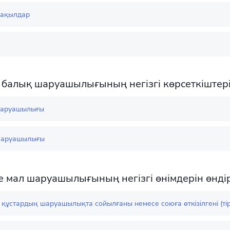
ақылдар
 балық шаруашылығының негізгі көрсеткіштер
шаруашылығы
шаруашылығы
е мал шаруашылығының негізгі өнімдерін өнді
құстардың шаруашылықта сойылғаны немесе союға өткізілгені (тір