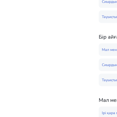
Сиырдың
Тауықты
Бір ай
Мал мен 
Сиырдың
Тауықты
Мал мен
Ірі қара