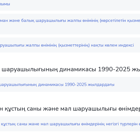
лымы
ман және балық шаруашылығы жалпы өнімінің (көрсетілетін қызмет
руашылығы жалпы өнімінің (қызметтерінің) нақты көлем индексі
к шаруашылығының динамикасы 1990-2025 ж
 шаруашылығының динамикасы 1990-2025 жылдардағы
н құстың саны және мал шаруашылығы өнімдерін
құстың саны және мал шаруашылығы өнімдерінің негізгі түрлерін 