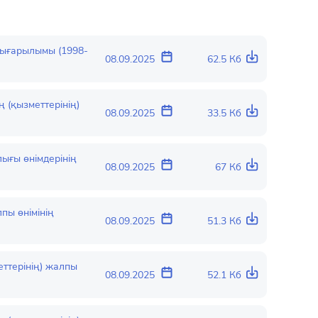
шығарылымы (1998-
08.09.2025
62.5 Кб
 (қызметтерінің)
08.09.2025
33.5 Кб
ғы өнімдерінің
08.09.2025
67 Кб
ы өнімінің
08.09.2025
51.3 Кб
ттерінің) жалпы
08.09.2025
52.1 Кб