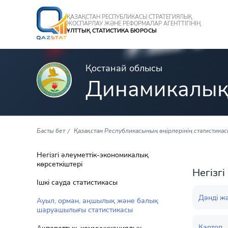
ҚАЗАҚСТАН РЕСПУБЛИКАСЫ СТРАТЕГИЯЛЫҚ
ЖОСПАРЛАУ ЖӘНЕ РЕФОРМАЛАР АГЕНТТІГІНІҢ
ҰЛТТЫҚ СТАТИСТИКА БЮРОСЫ
Қостанай облысы
Динамикалық
Басты бет
Қазақстан Республикасының өңірлерінің статистика
Негізгі әлеуметтік-экономикалық
көрсеткіштері
Негізг
Ішкі сауда статистикасы
Дәнді ж
Ауыл, орман, аңшылық және балық
шаруашылығы статистикасы
Картоп