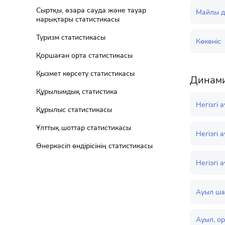
Сыртқы, өзара сауда және тауар
Майлы д
нарықтары статистикасы
Туризм статистикасы
Көкөніс
Қоршаған орта статистикасы
Қызмет көрсету статистикасы
Динами
Құрылымдық статистика
Негізгі
Құрылыс статистикасы
Ұлттық шоттар статистикасы
Негізгі
Өнеркәсіп өндірісінің статистикасы
Негізгі
Ауыл ша
Ауыл, ор