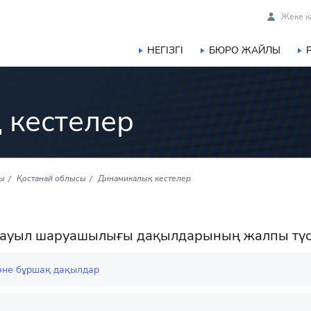
Жеке к
НЕГІЗГІ
БЮРО ЖАЙЛЫ
 кестелер
сы
Қостанай облысы
Динамикалық кестелер
і ауыл шаруашылығы дақылдарының жалпы түс
әне бұршақ дақылдар