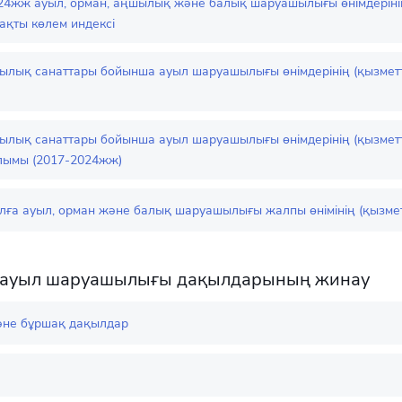
24жж ауыл, орман, аңшылық және балық шаруашылығы өнімдерінің
ақты көлем индексі
лық санаттары бойынша ауыл шаруашылығы өнімдерінің (қызметте
лық санаттары бойынша ауыл шаруашылығы өнімдерінің (қызметт
ымы (2017-2024жж)
лға ауыл, орман және балық шаруашылығы жалпы өнімінің (қызмет
і ауыл шаруашылығы дақылдарының жинау
әне бұршақ дақылдар