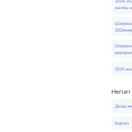
2014-20
жалпы н
Шаруашы
2024жж)
Шаруашы
шығарыл
2010 жы
Негізг
Дәнді ж
Картоп