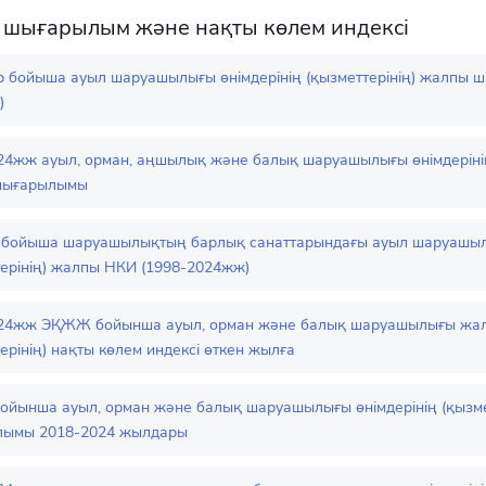
шығарылым және нақты көлем индексі
ер бойыша ауыл шаруашылығы өнімдерінің (қызметтерінің) жалпы 
)
24жж ауыл, орман, аңшылық және балық шаруашылығы өнімдерінің
шығарылымы
 бойыша шаруашылықтың барлық санаттарындағы ауыл шаруашылы
терінің) жалпы НКИ (1998-2024жж)
24жж ЭҚЖЖ бойынша ауыл, орман және балық шаруашылығы жалп
ерінің) нақты көлем индексі өткен жылға
йынша ауыл, орман және балық шаруашылығы өнімдерінің (қызме
ымы 2018-2024 жылдары