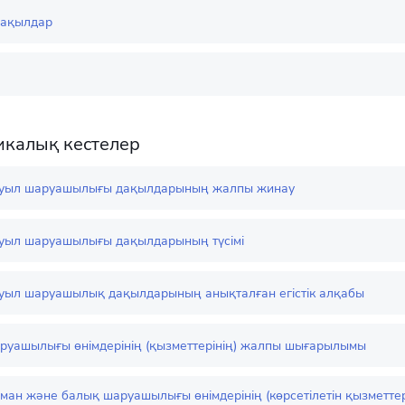
ақылдар
калық кестелер
 ауыл шаруашылығы дақылдарының жалпы жинау
 ауыл шаруашылығы дақылдарының түсімі
 ауыл шаруашылық дақылдарының анықталған егістік алқабы
руашылығы өнімдерінің (қызметтерінің) жалпы шығарылымы
ман және балық шаруашылығы өнімдерінің (көрсетілетін қызметте