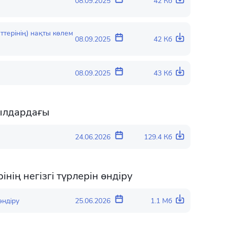
08.09.2025
42 Кб
терінің) нақты көлем
08.09.2025
42 Кб
08.09.2025
43 Кб
ылдардағы
24.06.2026
129.4 Кб
ің негізгі түрлерін өндіру
өндіру
25.06.2026
1.1 Мб