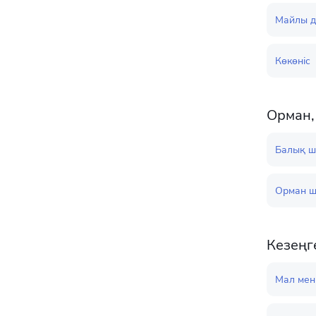
Майлы д
Көкөніс
Орман,
Балық 
Орман 
Кезеңг
Мал мен 