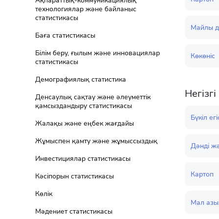
Ақпараттық-коммуникациялық
технологиялар және байланыс
статистикасы
Майлы д
Баға статистикасы
Білім беру, ғылым және инновациялар
Көкөніс
статистикасы
Демографиялық статистика
Негізг
Денсаулық сақтау және әлеуметтік
қамсыздандыру статистикасы
Бүкіл ег
Жалақы және еңбек жағдайы
Жұмыспен қамту және жұмыссыздық
Дәнді ж
Инвестициялар статистикасы
Картоп
Кәсіпорын статистикасы
Көлік
Мал азы
Мәдениет статистикасы