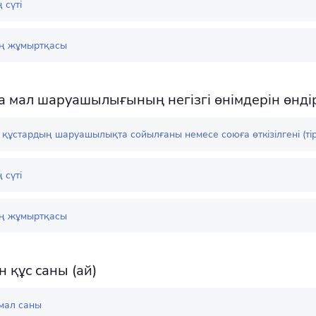
 сүті
ң жұмыртқасы
ға мал шаруашылығының негізгі өнімдерін өнді
құстардың шаруашылықта сойылғаны немесе союға өткізілгені (тір
 сүті
ң жұмыртқасы
 құс саны (ай)
 мал саны