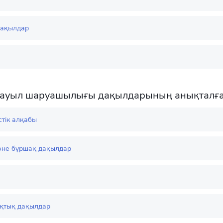
ақылдар
і ауыл шаруашылығы дақылдарының анықталған
істік алқабы
әне бұршақ дақылдар
қтық дақылдар