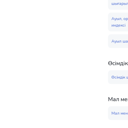
шығары
Ауыл, ор
индексі
Ауыл ша
Өсімді
Өсімдік
Мал ме
Мал мен 