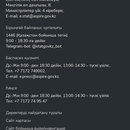
Мәңгілік ел даңғылы, 8,
Министрліктер үйі, 4 кіреберіс,
E-mail:
e.stat@aspire.gov.kz
Бірыңғай байланыс орталығы
1446
(Қазақстан бойынша тегін)
9:00 - 18:30-ға дейін:
Telegram-bot: @statgovkz_bot
Баспасөз қызметі
Дс-Жм 9:00 -ден 18:30 дейін, 13:00-14:30 – түскі үзіліс,
Тел.
+7 7172 749002
,
E-mail:
e.press@aspire.gov.kz
.
Кеңсе
Дс-Жм 9:00 -ден 18:30 дейін, 13:00-14:30 – түскі үзіліс
Тел.
+7 7172 74 95 47
Деректерді пайдалану туралы
Сайт картасы
Сайт бойынша видеонавигация