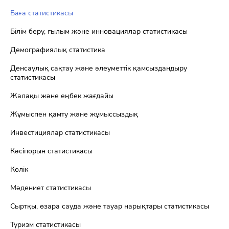
Баға статистикасы
Білім беру, ғылым және инновациялар статистикасы
Демографиялық статистика
Денсаулық сақтау және әлеуметтік қамсыздандыру
статистикасы
Жалақы және еңбек жағдайы
Жұмыспен қамту және жұмыссыздық
Инвестициялар статистикасы
Кәсіпорын статистикасы
Көлік
Мәдениет статистикасы
Сыртқы, өзара сауда және тауар нарықтары статистикасы
Туризм статистикасы