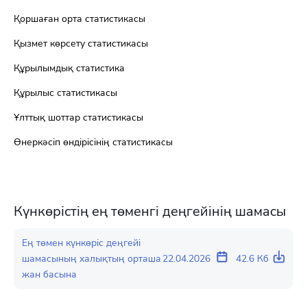
Қоршаған орта статистикасы
Қызмет көрсету статистикасы
Құрылымдық статистика
Құрылыс статистикасы
Ұлттық шоттар статистикасы
Өнеркәсіп өндірісінің статистикасы
Күнкөрістің ең төменгі деңгейінің шамасы
Ең төмен күнкөріс деңгейі
шамасының халықтың орташа
22.04.2026
42.6 Кб
жан басына