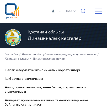
ҚАЗ
Қостанай облысы
Динамикалық кестелер
Басты бет
Қазақстан Республикасының өңірлерінің статистикасы
Қостанай облысы
Динамикалық кестелер
Негізгі әлеуметтік-экономикалық көрсеткіштері
Ішкі сауда статистикасы
Ауыл, орман, аңшылық және балық шаруашылығы
статистикасы
Ақпараттық-коммуникациялық технологиялар және
байланыс статистикасы