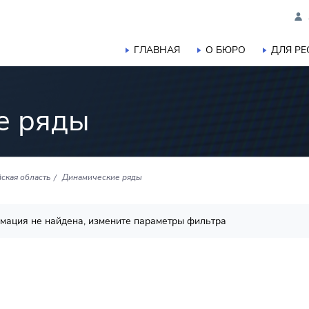
ГЛАВНАЯ
О БЮРО
ДЛЯ Р
е ряды
ская область
Динамические ряды
мация не найдена, измените параметры фильтра