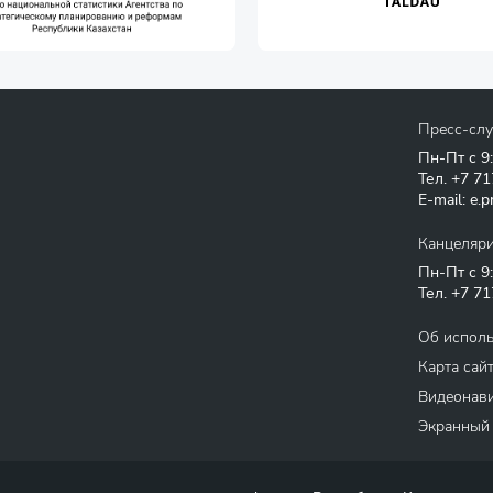
Пресс-сл
Пн-Пт с 9
Тел.
+7 71
E-mail:
e.p
Канцеляр
Пн-Пт с 9
Тел.
+7 71
Об испол
Карта сай
Видеонави
Экранный