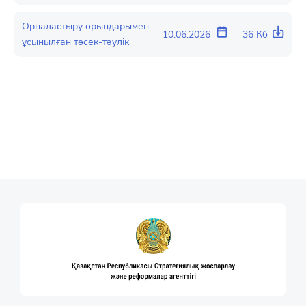
Орналастыру орындарымен
10.06.2026
36 Кб
ұсынылған төсек-тәулік