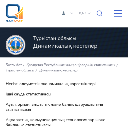
ҚАЗ
Түркістан облысы
Динамикалық кестелер
Басты бет
Қазақстан Республикасының өңірлерінің статистикасы
Түркістан облысы
Динамикалық кестелер
Негізгі әлеуметтік-экономикалық көрсеткіштері
Ішкі сауда статистикасы
Ауыл, орман, аңшылық және балық шаруашылығы
статистикасы
Ақпараттық-коммуникациялық технологиялар және
байланыс статистикасы