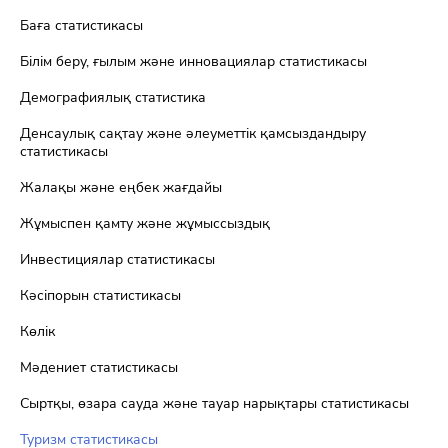
Баға статистикасы
Білім беру, ғылым және инновациялар статистикасы
Демографиялық статистика
Денсаулық сақтау және әлеуметтік қамсыздандыру
статистикасы
Жалақы және еңбек жағдайы
Жұмыспен қамту және жұмыссыздық
Инвестициялар статистикасы
Кәсіпорын статистикасы
Көлік
Мәдениет статистикасы
Сыртқы, өзара сауда және тауар нарықтары статистикасы
Туризм статистикасы