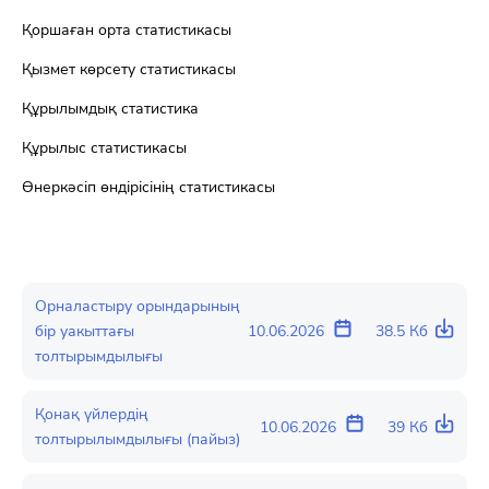
Қоршаған орта статистикасы
Қызмет көрсету статистикасы
Құрылымдық статистика
Құрылыс статистикасы
Өнеркәсіп өндірісінің статистикасы
Орналастыру орындарының
бір уакыттағы
10.06.2026
38.5 Кб
толтырымдылығы
Қонақ үйлердің
10.06.2026
39 Кб
толтырылымдылығы (пайыз)