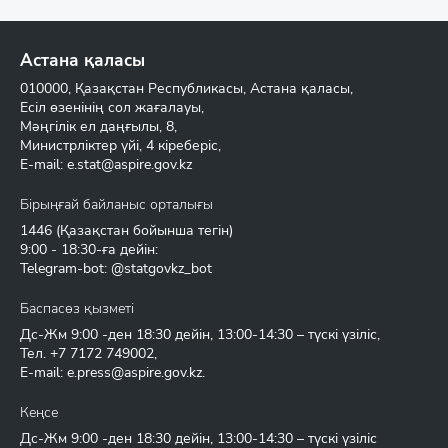
Астана қаласы
010000, Қазақстан Республикасы, Астана қаласы,
Есіл өзенінің сол жағалауы,
Мәңгілік ел даңғылы, 8,
Министрліктер үйі, 4 кіреберіс,
E-mail:
e.stat@aspire.gov.kz
Бірыңғай байланыс орталығы
1446
(Қазақстан бойынша тегін)
9:00 - 18:30-ға дейін:
Telegram-bot: @statgovkz_bot
Баспасөз қызметі
Дс-Жм 9:00 -ден 18:30 дейін, 13:00-14:30 – түскі үзіліс,
Тел.
+7 7172 749002
,
E-mail:
e.press@aspire.gov.kz
.
Кеңсе
Дс-Жм 9:00 -ден 18:30 дейін, 13:00-14:30 – түскі үзіліс