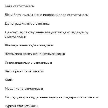
Баға статистикасы
Білім беру, ғылым және инновациялар статистикасы
Демографиялық статистика
Денсаулық сақтау және әлеуметтік қамсыздандыру
статистикасы
Жалақы және еңбек жағдайы
Жұмыспен қамту және жұмыссыздық
Инвестициялар статистикасы
Кәсіпорын статистикасы
Көлік
Мәдениет статистикасы
Сыртқы, өзара сауда және тауар нарықтары статистикасы
Туризм статистикасы