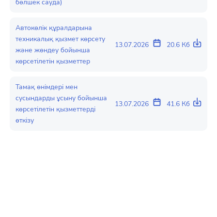
бөлшек сауда)
Автокөлік құралдарына
техникалық қызмет көрсету
13.07.2026
20.6 Кб
және жөндеу бойынша
көрсетілетін қызметтер
Тамақ өнімдері мен
сусындарды ұсыну бойынша
13.07.2026
41.6 Кб
көрсетілетін қызметтерді
өткізу