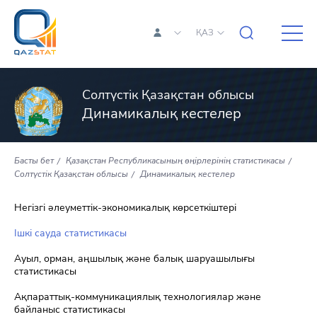
ҚАЗ
Солтүстік Қазақстан облысы
Динамикалық кестелер
Басты бет
Қазақстан Республикасының өңірлерінің статистикасы
Солтүстік Қазақстан облысы
Динамикалық кестелер
Негізгі әлеуметтік-экономикалық көрсеткіштері
Ішкі сауда статистикасы
Ауыл, орман, аңшылық және балық шаруашылығы
статистикасы
Ақпараттық-коммуникациялық технологиялар және
байланыс статистикасы