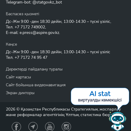
Telegram-bot: @statgovkz_bot
Баспасөз қызметі
Дс-Жм 9:00 -ден 18:30 дейін, 13:00-14:30 – түскі үзіліс,
Тел.
+7 7172 749002
,
E-mail:
e.press@aspire.gov.kz
.
Кеңсе
Дс-Жм 9:00 -ден 18:30 дейін, 13:00-14:30 – түскі үзіліс
Тел.
+7 7172 74 95 47
Деректерді пайдалану туралы
Сайт картасы
Сайт бойынша видеонавигация
Экран дикторы
2026 © Қазақстан Республикасы Стратегиялық жоспарлау
және реформалар агенттігінің Ұлттық статистика бюросы