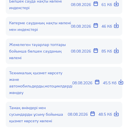
Бөлшек сауда нақты көлемі
08.08.2026
61 Кб
индекстері
Көтерме сауданың нақты көлемі
08.08.2026
46 Кб
мен индекстері
Жекелеген тауарлар топтары
бойынша бөлшек сауданың
08.08.2026
85 Кб
көлемі
Техникалық қызмет көрсету
және
08.08.2026
45.5 Кб
автомобильдерды,мотоциклдерді
жөндеу
Тамақ өнімдері мен
сусындарды ұсыну бойынша
08.08.2026
48.5 Кб
қызмет көрсету көлемі