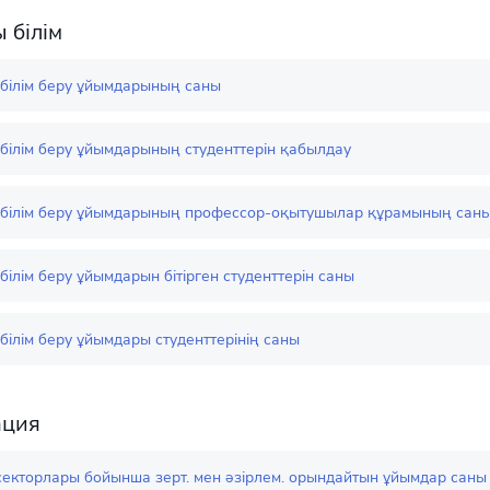
 білім
білім беру ұйымдарының саны
білім беру ұйымдарының студенттерін қабылдау
білім беру ұйымдарының профессор-оқытушылар құрамының сан
ілім беру ұйымдарын бітірген студенттерін саны
ілім беру ұйымдары студенттерінің саны
ация
секторлары бойынша зерт. мен әзірлем. орындайтын ұйымдар саны 