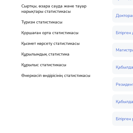
Сыртқы, өзара сауда және тауар
нарықтары статистикасы
Доктора
Туризм статистикасы
Бітірген
Қоршаған орта статистикасы
Қызмет көрсету статистикасы
Магистр
Құрылымдық статистика
Құрылыс статистикасы
Қабылда
Өнеркәсіп өндірісінің статистикасы
Резиден
Қабылда
Бітірге