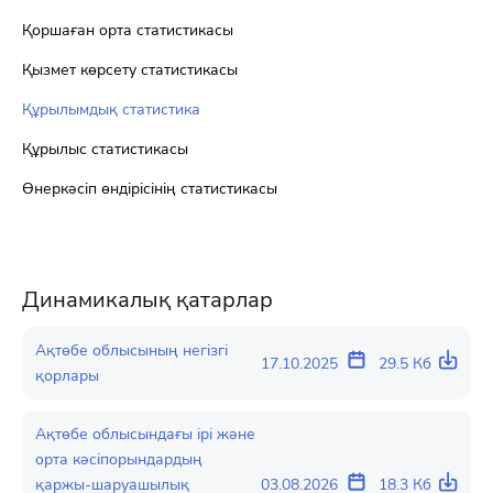
Қоршаған орта статистикасы
Қызмет көрсету статистикасы
Құрылымдық статистика
Құрылыс статистикасы
Өнеркәсіп өндірісінің статистикасы
Динамикалық қатарлар
Ақтөбе облысының негізгі
17.10.2025
29.5 Кб
қорлары
Ақтөбе облысындағы ірі және
орта кәсіпорындардың
қаржы-шаруашылық
03.08.2026
18.3 Кб