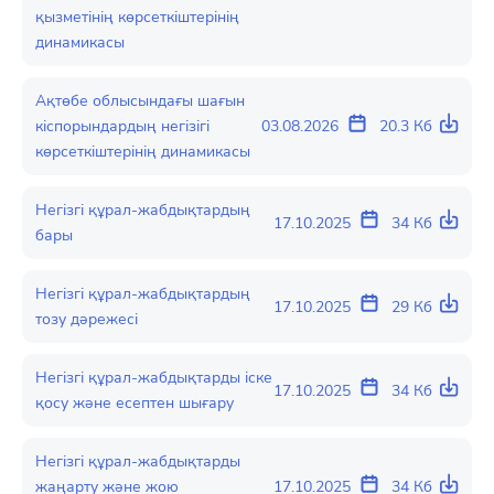
қызметінің көрсеткіштерінің
динамикасы
Ақтөбе облысындағы шағын
кіспорындардың негізігі
03.08.2026
20.3 Кб
көрсеткіштерінің динамикасы
Негізгі құрал-жабдықтардың
17.10.2025
34 Кб
бары
Негізгі құрал-жабдықтардың
17.10.2025
29 Кб
тозу дәрежесі
Негізгі құрал-жабдықтарды іске
17.10.2025
34 Кб
қосу және есептен шығару
Негізгі құрал-жабдықтарды
жаңарту және жою
17.10.2025
34 Кб