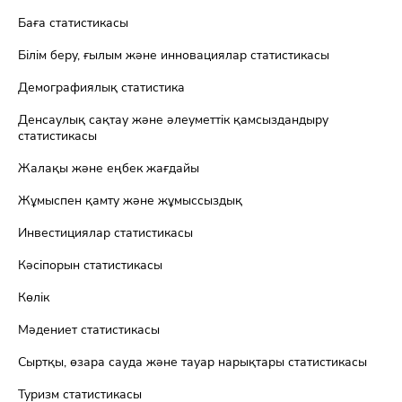
Баға статистикасы
Білім беру, ғылым және инновациялар статистикасы
Демографиялық статистика
Денсаулық сақтау және әлеуметтік қамсыздандыру
статистикасы
Жалақы және еңбек жағдайы
Жұмыспен қамту және жұмыссыздық
Инвестициялар статистикасы
Кәсіпорын статистикасы
Көлік
Мәдениет статистикасы
Сыртқы, өзара сауда және тауар нарықтары статистикасы
Туризм статистикасы