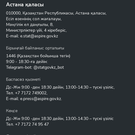
Астана қаласы
010000, Қазақстан Республикасы, Астана қаласы,
Есіл өзенінің сол жағалауы,
Мәңгілік ел даңғылы, 8,
Министрліктер үйі, 4 кіреберіс,
E-mail:
e.stat@aspire.gov.kz
Бірыңғай байланыс орталығы
1446
(Қазақстан бойынша тегін)
9:00 - 18:30-ға дейін:
Telegram-bot: @statgovkz_bot
Баспасөз қызметі
Дс-Жм 9:00 -ден 18:30 дейін, 13:00-14:30 – түскі үзіліс,
Тел.
+7 7172 749002
,
E-mail:
e.press@aspire.gov.kz
.
Кеңсе
Дс-Жм 9:00 -ден 18:30 дейін, 13:00-14:30 – түскі үзіліс
Тел.
+7 7172 74 95 47