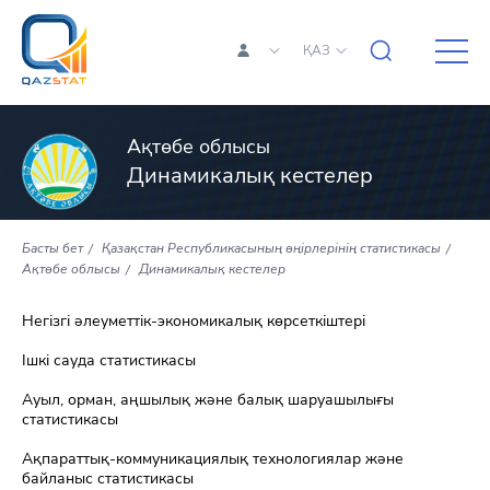
ҚАЗ
Ақтөбе облысы
Динамикалық кестелер
Басты бет
Қазақстан Республикасының өңірлерінің статистикасы
Ақтөбе облысы
Динамикалық кестелер
Негізгі әлеуметтік-экономикалық көрсеткіштері
Ішкі сауда статистикасы
Ауыл, орман, аңшылық және балық шаруашылығы
статистикасы
Ақпараттық-коммуникациялық технологиялар және
байланыс статистикасы