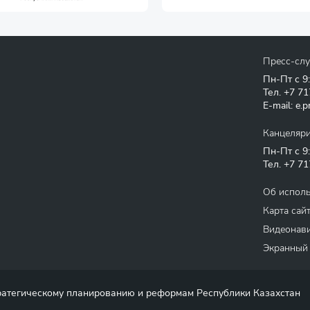
Пресс-сл
Пн-Пт с 9
Тел.
+7 71
E-mail:
e.p
Канцеляр
Пн-Пт с 9
Тел.
+7 71
Об испол
Карта сай
Видеонави
Экранный
тратегическому планированию и реформам Республики Казахстан