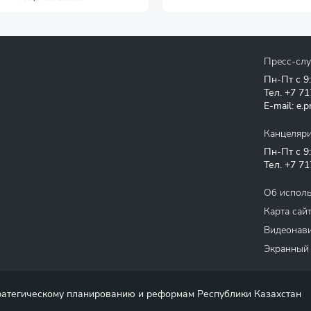
Пресс-сл
Пн-Пт с 9
Тел.
+7 71
E-mail:
e.p
Канцеляр
Пн-Пт с 9
Тел.
+7 71
Об испол
Карта сай
Видеонави
Экранный
тратегическому планированию и реформам Республики Казахстан