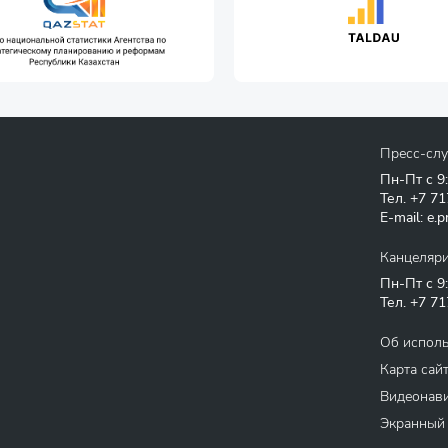
Пресс-сл
Пн-Пт с 9
Тел.
+7 71
E-mail:
e.p
Канцеляр
Пн-Пт с 9
Тел.
+7 71
Об испол
Карта сай
Видеонави
Экранный