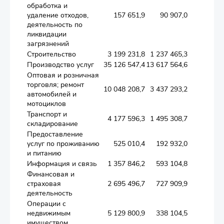
обработка и
удаление отходов,
157 651,9
90 907,0
9 6
деятельность по
ликвидации
загрязнений
Строительство
3 199 231,8
1 237 465,3
65 1
Производство услуг
35 126 547,4
13 617 564,6
719 04
Оптовая и розничная
торговля; ремонт
10 048 208,7
3 437 293,2
104 58
автомобилей и
мотоциклов
Транспорт и
4 177 596,3
1 495 308,7
124 70
складирование
Предоставление
услуг по проживанию
525 010,4
192 932,0
17 9
и питанию
Информация и связь
1 357 846,2
593 104,8
38 0
Финансовая и
страховая
2 695 496,7
727 909,9
57 9
деятельность
Операции с
недвижимым
5 129 800,9
338 104,5
42 2
имуществом