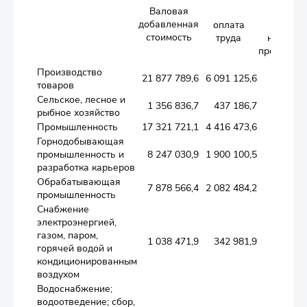
Валовая
другие
добавленная
оплата
чистые
стоимость
труда
налоги 
производс
Производство
21 877 789,6
6 091 125,6
558 53
товаров
Сельское, лесное и
1 356 836,7
437 186,7
10 1
рыбное хозяйство
Промышленность
17 321 721,1
4 416 473,6
483 26
Горнодобывающая
промышленность и
8 247 030,9
1 900 100,5
260 07
разработка карьеров
Обрабатывающая
7 878 566,4
2 082 484,2
157 14
промышленность
Снабжение
электроэнергией,
газом, паром,
1 038 471,9
342 981,9
56 4
горячей водой и
кондиционированным
воздухом
Водоснабжение;
водоотведение; сбор,