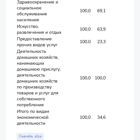
Здравоохранение и
социальное
100,0
69,1
4,5
обслуживание
населения
Искусство,
100,0
63,9
2,9
развлечения и отдых
Предоставление
100,0
23,3
1,5
прочих видов услуг
Деятельность
домашних хозяйств,
нанимающих
домашнюю прислугу;
деятельность
100,0
100,0
0,0
домашних хозяйств
по производству
товаров и услуг для
собственного
потребления
Итого по видам
экономической
100,0
34,6
2,2
деятельности
Скачать .xlsx