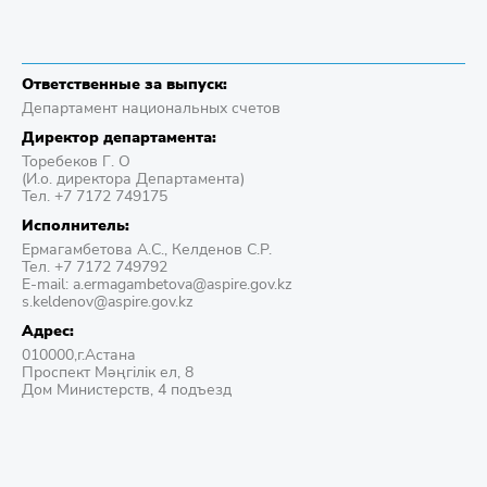
Ответственные за выпуск:
Департамент национальных счетов
Директор департамента:
Торебеков Г. О
(И.о. директора Департамента)
Тел. +7 7172 749175
Исполнитель:
Ермагамбетова А.С., Келденов С.Р.
Тел. +7 7172 749792
E-mail: a.ermagambetova@aspire.gov.kz
s.keldenov@aspire.gov.kz
Адрес:
010000,г.Астана
Проспект Мәңгілік ел, 8
Дом Министерств, 4 подъезд