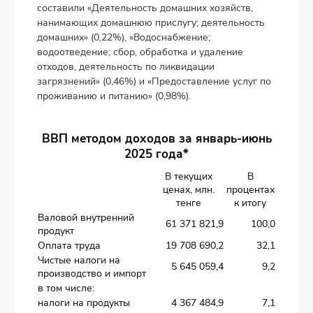
составили «Деятельность домашних хозяйств,
нанимающих домашнюю прислугу; деятельность
домашних» (0,22%), «Водоснабжение;
водоотведение; сбор, обработка и удаление
отходов, деятельность по ликвидации
загрязнений» (0,46%) и «Предоставление услуг по
проживанию и питанию» (0,98%).
ВВП методом доходов за январь-июнь
2025 года*
В текущих
В
ценах, млн.
процентах
тенге
к итогу
Валовой внутренний
61 371 821,9
100,0
продукт
Оплата труда
19 708 690,2
32,1
Чистые налоги на
5 645 059,4
9,2
производство и импорт
в том числе:
налоги на продукты
4 367 484,9
7,1