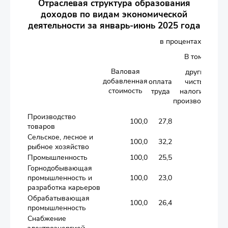
Отраслевая структура образования
доходов по видам экономической
деятельности за январь-июнь 2025 года
в процентах
В том числе
Валовая
другие
добавленная
оплата
чистые
стоимость
труда
налоги на
с
производство
Производство
100,0
27,8
2,6
товаров
Сельское, лесное и
100,0
32,2
0,7
рыбное хозяйство
Промышленность
100,0
25,5
2,8
Горнодобывающая
промышленность и
100,0
23,0
3,2
разработка карьеров
Обрабатывающая
100,0
26,4
2,0
промышленность
Снабжение