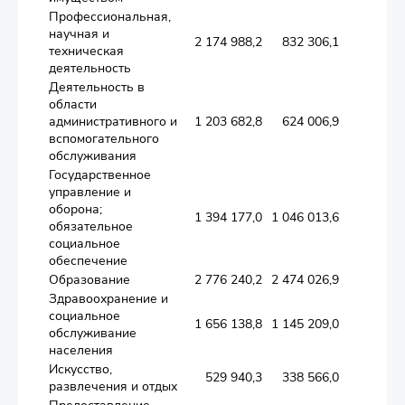
Профессиональная,
научная и
2 174 988,2
832 306,1
49 4
техническая
деятельность
Деятельность в
области
административного и
1 203 682,8
624 006,9
45 0
вспомогательного
обслуживания
Государственное
управление и
оборона;
1 394 177,0
1 046 013,6
26 9
обязательное
социальное
обеспечение
Образование
2 776 240,2
2 474 026,9
100 85
Здравоохранение и
социальное
1 656 138,8
1 145 209,0
74 6
обслуживание
населения
Искусство,
529 940,3
338 566,0
15 4
развлечения и отдых