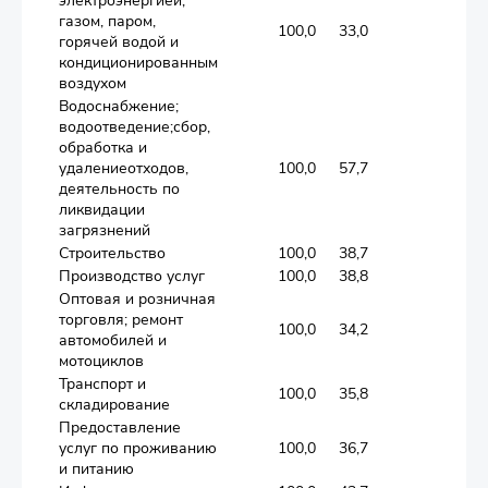
электроэнергией,
газом, паром,
100,0
33,0
5,4
горячей водой и
кондиционированным
воздухом
Водоснабжение;
водоотведение;сбор,
обработка и
удалениеотходов,
100,0
57,7
6,1
деятельность по
ликвидации
загрязнений
Строительство
100,0
38,7
2,0
Производство услуг
100,0
38,8
2,0
Оптовая и розничная
торговля; ремонт
100,0
34,2
1,0
автомобилей и
мотоциклов
Транспорт и
100,0
35,8
3,0
складирование
Предоставление
услуг по проживанию
100,0
36,7
3,4
и питанию