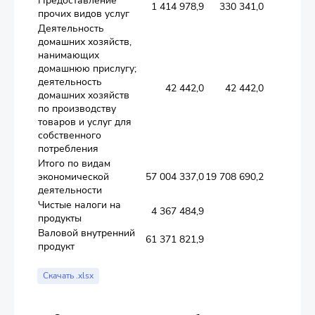
Предоставление
1 414 978,9
330 341,0
21 2
прочих видов услуг
Деятельность
домашних хозяйств,
нанимающих
домашнюю прислугу;
деятельность
42 442,0
42 442,0
домашних хозяйств
по производству
товаров и услуг для
собственного
потребления
Итого по видам
экономической
57 004 337,0
19 708 690,2
1 277 5
деятельности
Чистые налоги на
4 367 484,9
продукты
Валовой внутренний
61 371 821,9
продукт
Скачать .xlsx