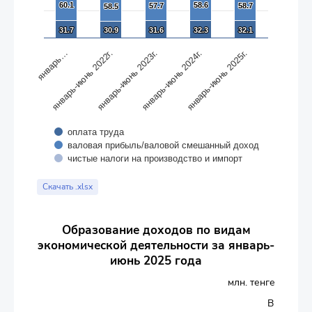
60.1
60.1
58.6
58.6
57.7
57.7
58.7
58.7
58.5
58.5
31.7
31.7
30.9
30.9
31.6
31.6
32.3
32.3
32.1
32.1
январь-июнь 2023г.
январь-июнь 2025г.
январь-июнь 2022г.
январь-июнь 2024г.
январь…
оплата труда
валовая прибыль/валовой смешанный доход
чистые налоги на производство и импорт
End of interactive chart.
Скачать .xlsx
Образование доходов по видам
экономической деятельности за январь-
июнь 2025 года
млн. тенге
В том чи