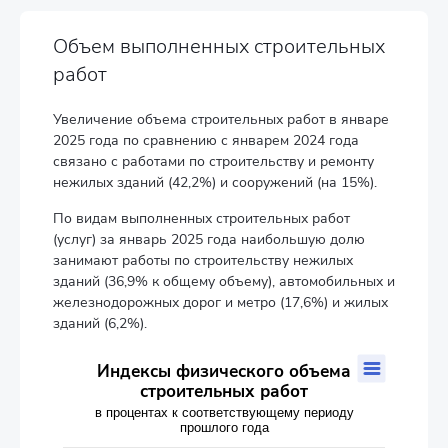
Объем выполненных строительных
работ
Увеличение объема строительных работ в январе
2025 года по сравнению с январем 2024 года
связано с работами по строительству и ремонту
нежилых зданий (42,2%) и сооружений (на 15%).
По видам выполненных строительных работ
(услуг) за январь 2025 года наибольшую долю
занимают работы по строительству нежилых
зданий (36,9% к общему объему), автомобильных и
железнодорожных дорог и метро (17,6%) и жилых
зданий (6,2%).
Индексы физического объема строительных работ
Индексы физического объема
строительных работ
Line chart with 13 data points.
в процентах к соответствующему периоду
в процентах к соответствующему периоду прошлого года
прошлого года
The chart has 1 X axis displaying categories.