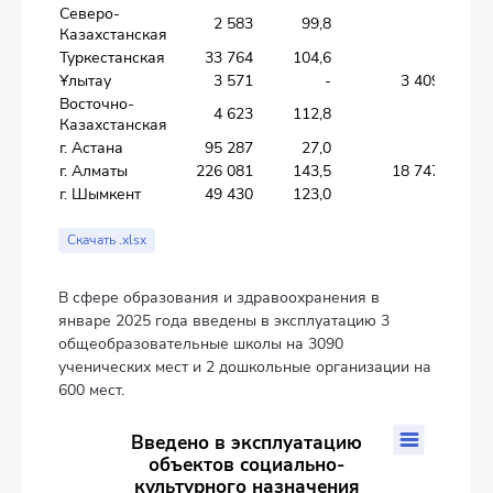
Северо-
2 583
99,8
-
2 5
Казахстанская
Туркестанская
33 764
104,6
-
33 7
Ұлытау
3 571
-
3 409
1
Восточно-
4 623
112,8
-
4 6
Казахстанская
г. Астана
95 287
27,0
-
95 2
г. Алматы
226 081
143,5
18 747
207 3
г. Шымкент
49 430
123,0
-
49 4
Скачать .xlsx
В сфере образования и здравоохранения в
январе 2025 года введены в эксплуатацию 3
общеобразовательные школы на 3090
ученических мест и 2 дошкольные организации на
600 мест.
Введено в эксплуатацию объектов социально-культурног
Введено в эксплуатацию
объектов социально-
Bar chart with 2 data series.
культурного назначения
The chart has 1 X axis displaying categories.