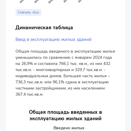
End of interactive chart.
Скачать .xlsx
Динамическая таблица
Ввод в эксплуатацию жилых зданий
Общая площадь введеного в эксплуатацию жилья
уменьшилась по сравнению с январем 2024 года
на 26,9% и составила 766,1 тыс. кв.м., из них 432
тыс.кв.м. - многоквартирных и 329,7 тыс.кв.м. -
индивидуальных домов. Большая часть жилья –
736,3 тыс.кв.м. или 96,1% сдана в эксплуатацию
частными застройщиками, из них населением
367,4 тыс.кв.м.
Общая площадь введенных в
эксплуатацию жилых зданий
Введено жилых
В том 