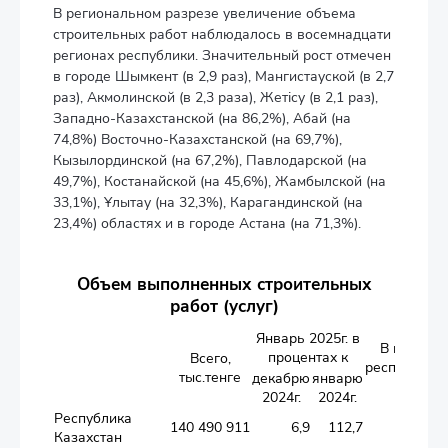
В региональном разрезе увеличение объема
строительных работ наблюдалось в восемнадцати
регионах республики. Значительный рост отмечен
в городе Шымкент (в 2,9 раз), Мангистауской (в 2,7
раз), Акмолинской (в 2,3 раза), Жетісу (в 2,1 раз),
Западно-Казахстанской (на 86,2%), Абай (на
74,8%) Восточно-Казахстанской (на 69,7%),
Кызылординской (на 67,2%), Павлодарской (на
49,7%), Костанайской (на 45,6%), Жамбылской (на
33,1%), Ұлытау (на 32,3%), Карагандинской (на
23,4%) областях и в городе Астана (на 71,3%).
Объем выполненных строительных
работ (услуг)
Январь 2025г. в
В процент
процентах к
Всего,
республика
тыс.тенге
декабрю
январю
объем
2024г.
2024г.
Республика
140 490 911
6,9
112,7
Казахстан