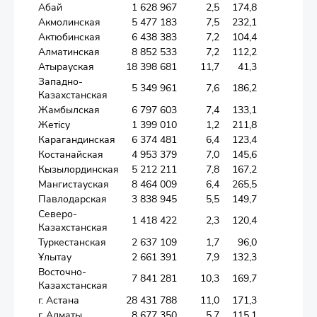
Абай
1 628 967
2,5
174,8
Акмолинская
5 477 183
7,5
232,1
Актюбинская
6 438 383
7,2
104,4
Алматинская
8 852 533
7,2
112,2
Атырауская
18 398 681
11,7
41,3
Западно-
5 349 961
7,6
186,2
Казахстанская
Жамбылская
6 797 603
7,4
133,1
Жетісу
1 399 010
1,2
211,8
Карагандинская
6 374 481
6,4
123,4
Костанайская
4 953 379
7,0
145,6
Кызылординская
5 212 211
7,8
167,2
Мангистауская
8 464 009
6,4
265,5
Павлодарская
3 838 945
5,5
149,7
Северо-
1 418 422
2,3
120,4
Казахстанская
Туркестанская
2 637 109
1,7
96,0
Ұлытау
2 661 391
7,9
132,3
Восточно-
7 841 281
10,3
169,7
Казахстанская
г. Астана
28 431 788
11,0
171,3
г. Алматы
8 677 350
5,7
115,1