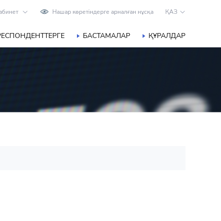
абинет
Нашар көретіндерге арналған нұсқа
ҚАЗ
РЕСПОНДЕНТТЕРГЕ
БАСТАМАЛАР
ҚҰРАЛДАР