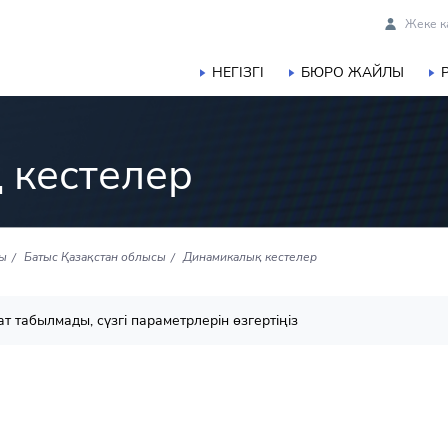
Жеке к
НЕГІЗГІ
БЮРО ЖАЙЛЫ
 кестелер
сы
Батыс Қазақстан облысы
Динамикалық кестелер
т табылмады, сүзгі параметрлерін өзгертіңіз