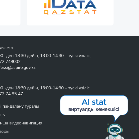
қызметі
 -ден 18:30 дейін, 13:00-14:30 – түскі үзіліс,
72 749002
,
ress@aspire.gov.kz
.
 -ден 18:30 дейін, 13:00-14:30 – түскі үзіліс
72 74 95 47
і пайдалану туралы
асы
нша видеонавигация
торы