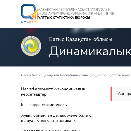
ҚАЗАҚСТАН РЕСПУБЛИКАСЫ СТРАТЕГИЯЛЫҚ
ЖОСПАРЛАУ ЖӘНЕ РЕФОРМАЛАР АГЕНТТІГІНІҢ
ҰЛТТЫҚ СТАТИСТИКА БЮРОСЫ
Батыс Қазақстан облысы
Динамикалық
Басты бет
Қазақстан Республикасының өңірлерінің статистика
Негізгі әлеуметтік-экономикалық
Ақпара
көрсеткіштері
Ішкі сауда статистикасы
Ауыл, орман, аңшылық және балық
шаруашылығы статистикасы