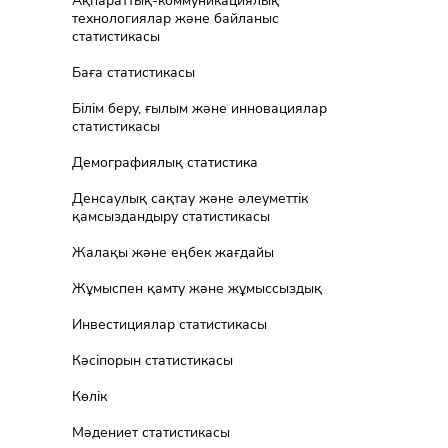
Ақпараттық-коммуникациялық
технологиялар және байланыс
статистикасы
Баға статистикасы
Білім беру, ғылым және инновациялар
статистикасы
Демографиялық статистика
Денсаулық сақтау және әлеуметтік
қамсыздандыру статистикасы
Жалақы және еңбек жағдайы
Жұмыспен қамту және жұмыссыздық
Инвестициялар статистикасы
Кәсіпорын статистикасы
Көлік
Мәдениет статистикасы