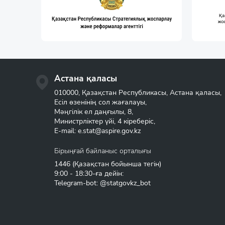
Астана қаласы
010000, Қазақстан Республикасы, Астана қаласы,
Есіл өзенінің сол жағалауы,
Мәңгілік ел даңғылы, 8,
Министрліктер үйі, 4 кіреберіс,
E-mail:
e.stat@aspire.gov.kz
Бірыңғай байланыс орталығы
1446
(Қазақстан бойынша тегін)
9:00 - 18:30-ға дейін:
Telegram-bot: @statgovkz_bot