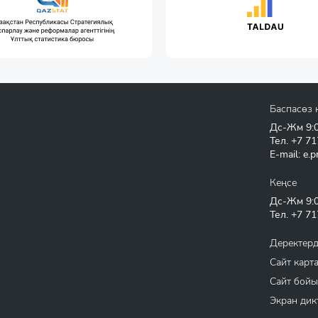
Баспасөз 
Дс-Жм 9:00
Тел.
+7 71
E-mail:
e.p
Кеңсе
Дс-Жм 9:00
Тел.
+7 71
Деректерд
Сайт карт
Сайт бойы
Экран дик