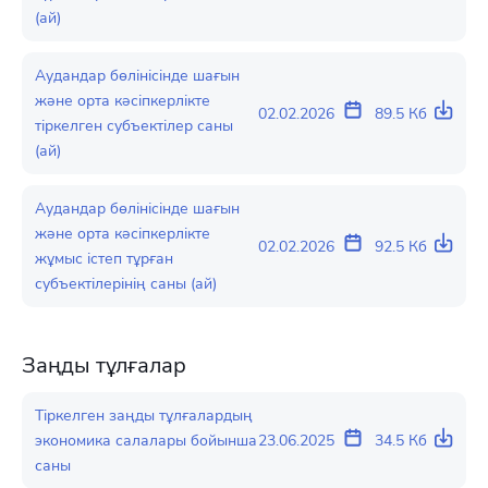
(ай)
Аудандар бөлінісінде шағын
және орта кәсіпкерлікте
02.02.2026
89.5 Кб
тіркелген субъектілер саны
(ай)
Аудандар бөлінісінде шағын
және орта кәсіпкерлікте
02.02.2026
92.5 Кб
жұмыс істеп тұрған
субъектілерінің саны (ай)
Заңды тұлғалар
Тіркелген заңды тұлғалардың
экономика салалары бойынша
23.06.2025
34.5 Кб
саны