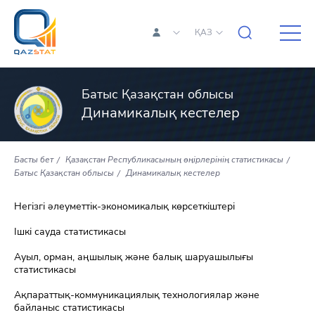
ҚАЗ
Батыс Қазақстан облысы
Динамикалық кестелер
Басты бет
Қазақстан Республикасының өңірлерінің статистикасы
Батыс Қазақстан облысы
Динамикалық кестелер
Негізгі әлеуметтік-экономикалық көрсеткіштері
Ішкі сауда статистикасы
Ауыл, орман, аңшылық және балық шаруашылығы
статистикасы
Ақпараттық-коммуникациялық технологиялар және
байланыс статистикасы