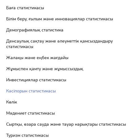
Баға статистикасы
Білім беру, ғылым және инновациялар статистикасы
Демографиялық статистика
Денсаулық сақтау және әлеуметтік қамсыздандыру
статистикасы
Жалақы және еңбек жағдайы
Жұмыспен қамту және жұмыссыздық
Инвестициялар статистикасы
Кәсіпорын статистикасы
Көлік
Мәдениет статистикасы
Сыртқы, өзара сауда және тауар нарықтары статистикасы
Туризм статистикасы