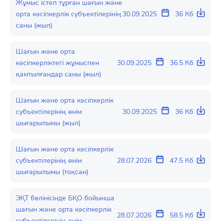
Жұмыс істеп тұрған шағын және
орта кәсіпкерлік субъектілерінің
30.09.2025
36 Кб
саны (жыл)
Шағын және орта
кәсіпкерліктегі жұмыспен
30.09.2025
36.5 Кб
қамтылғандар саны (жыл)
Шағын және орта кәсіпкерлік
субъектілерінің өнім
30.09.2025
36 Кб
шығарылымы (жыл)
Шағын және орта кәсіпкерлік
субъектілерінің өнім
28.07.2026
47.5 Кб
шығарылымы (тоқсан)
ЭҚТ бөлінісінде БҚО бойынша
шағын және орта кәсіпкерлік
28.07.2026
58.5 Кб
субъектілерінің өнім