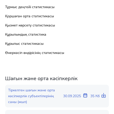
Тұрмыс деңгейі статистикасы
Қоршаған орта статистикасы
Қызмет көрсету статистикасы
Құрылымдық статистика
Құрылыс статистикасы
Өнеркәсіп өндірісінің статистикасы
Шағын және орта кәсіпкерлік
Тіркелген шағын және орта
кәсіпкерлік субъектілерінің
30.09.2025
35 Кб
саны (жыл)