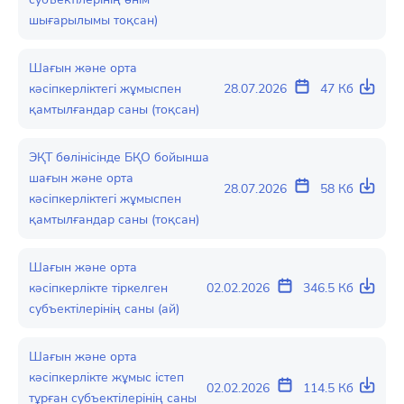
шығарылымы тоқсан)
Шағын және орта
кәсіпкерліктегі жұмыспен
28.07.2026
47 Кб
қамтылғандар саны (тоқсан)
ЭҚТ бөлінісінде БҚО бойынша
шағын және орта
28.07.2026
58 Кб
кәсіпкерліктегі жұмыспен
қамтылғандар саны (тоқсан)
Шағын және орта
кәсіпкерлікте тіркелген
02.02.2026
346.5 Кб
субъектілерінің саны (ай)
Шағын және орта
кәсіпкерлікте жұмыс істеп
02.02.2026
114.5 Кб
тұрған субъектілерінің саны