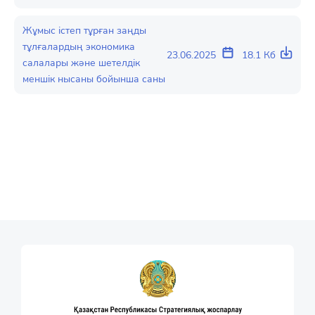
Жұмыс істеп тұрған заңды
тұлғалардың экономика
23.06.2025
18.1 Кб
салалары және шетелдік
меншік нысаны бойынша саны