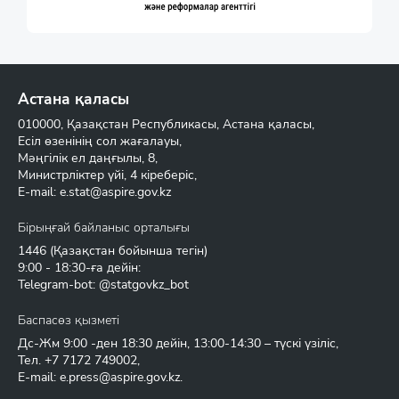
Астана қаласы
010000, Қазақстан Республикасы, Астана қаласы,
Есіл өзенінің сол жағалауы,
Мәңгілік ел даңғылы, 8,
Министрліктер үйі, 4 кіреберіс,
E-mail:
e.stat@aspire.gov.kz
Бірыңғай байланыс орталығы
1446
(Қазақстан бойынша тегін)
9:00 - 18:30-ға дейін:
Telegram-bot: @statgovkz_bot
Баспасөз қызметі
Дс-Жм 9:00 -ден 18:30 дейін, 13:00-14:30 – түскі үзіліс,
Тел.
+7 7172 749002
,
E-mail:
e.press@aspire.gov.kz
.