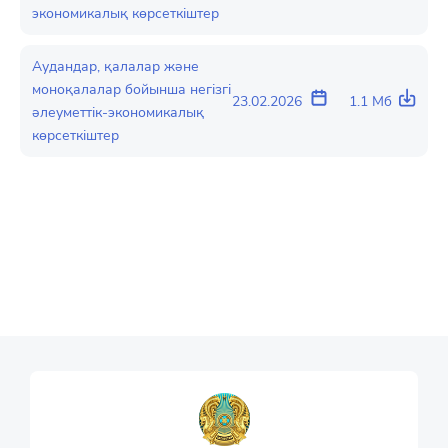
экономикалық көрсеткіштер
Аудандар, қалалар және
моноқалалар бойынша негізгі
23.02.2026
1.1 Мб
әлеуметтік-экономикалық
көрсеткіштер