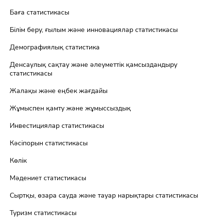
Баға статистикасы
Білім беру, ғылым және инновациялар статистикасы
Демографиялық статистика
Денсаулық сақтау және әлеуметтік қамсыздандыру
статистикасы
Жалақы және еңбек жағдайы
Жұмыспен қамту және жұмыссыздық
Инвестициялар статистикасы
Кәсіпорын статистикасы
Көлік
Мәдениет статистикасы
Сыртқы, өзара сауда және тауар нарықтары статистикасы
Туризм статистикасы