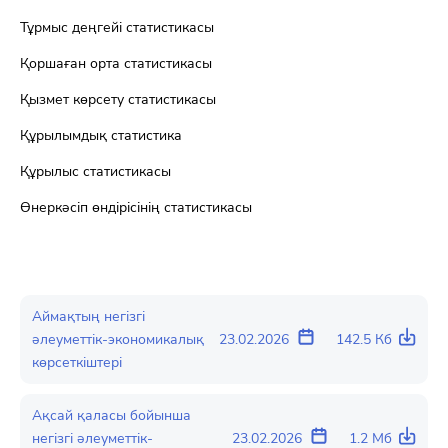
Тұрмыс деңгейі статистикасы
Қоршаған орта статистикасы
Қызмет көрсету статистикасы
Құрылымдық статистика
Құрылыс статистикасы
Өнеркәсіп өндірісінің статистикасы
Аймақтың негізгі
әлеуметтік-экономикалық
23.02.2026
142.5 Кб
көрсеткіштері
Ақсай қаласы бойынша
негізгі әлеуметтік-
23.02.2026
1.2 Мб