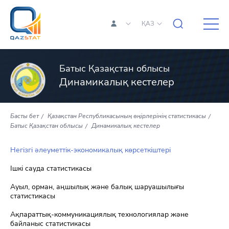
ҚАЗ
Батыс Қазақстан облысы
Динамикалық кестелер
Басты бет
Қазақстан Республикасының өңірлерінің статистикасы
Батыс Қазақстан облысы
Динамикалық кестелер
Негізгі әлеуметтік-экономикалық көрсеткіштері
Ішкі сауда статистикасы
Ауыл, орман, аңшылық және балық шаруашылығы
статистикасы
Ақпараттық-коммуникациялық технологиялар және
байланыс статистикасы