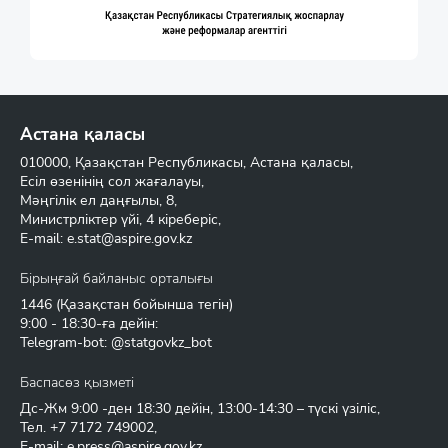
Астана қаласы
010000, Қазақстан Республикасы, Астана қаласы,
Есіл өзенінің сол жағалауы,
Мәңгілік ел даңғылы, 8,
Министрліктер үйі, 4 кіреберіс,
E-mail:
e.stat@aspire.gov.kz
Бірыңғай байланыс орталығы
1446
(Қазақстан бойынша тегін)
9:00 - 18:30-ға дейін:
Telegram-bot: @statgovkz_bot
Баспасөз қызметі
Дс-Жм 9:00 -ден 18:30 дейін, 13:00-14:30 – түскі үзіліс,
Тел.
+7 7172 749002
,
E-mail:
e.press@aspire.gov.kz
.