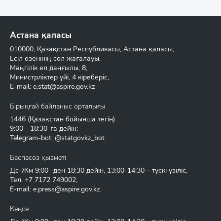
Астана қаласы
010000, Қазақстан Республикасы, Астана қаласы,
Есіл өзенінің сол жағалауы,
Мәңгілік ел даңғылы, 8,
Министрліктер үйі, 4 кіреберіс,
E-mail:
e.stat@aspire.gov.kz
Бірыңғай байланыс орталығы
1446
(Қазақстан бойынша тегін)
9:00 - 18:30-ға дейін:
Telegram-bot: @statgovkz_bot
Баспасөз қызметі
Дс-Жм 9:00 -ден 18:30 дейін, 13:00-14:30 – түскі үзіліс,
Тел.
+7 7172 749002
,
E-mail:
e.press@aspire.gov.kz
.
Кеңсе