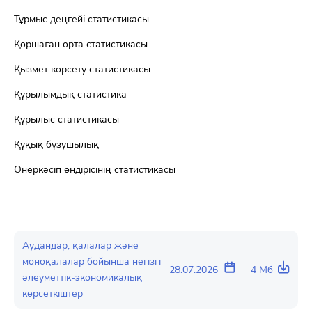
Тұрмыс деңгейі статистикасы
Қоршаған орта статистикасы
Қызмет көрсету статистикасы
Құрылымдық статистика
Құрылыс статистикасы
Құқық бұзушылық
Өнеркәсіп өндірісінің статистикасы
Аудандар, қалалар және
моноқалалар бойынша негізгі
28.07.2026
4 Мб
әлеуметтік-экономикалық
көрсеткіштер