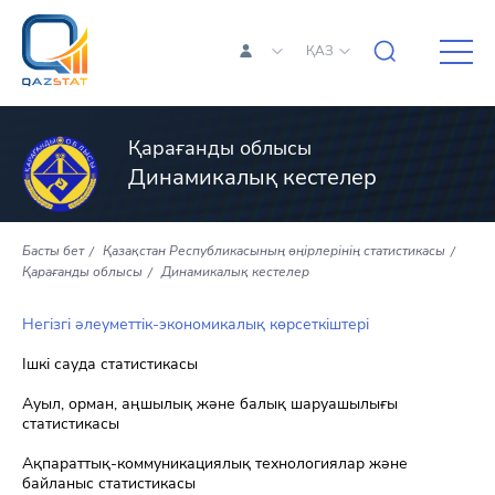
ҚАЗ
Қарағанды облысы
Динамикалық кестелер
Басты бет
Қазақстан Республикасының өңірлерінің статистикасы
Қарағанды облысы
Динамикалық кестелер
Негізгі әлеуметтік-экономикалық көрсеткіштері
Ішкі сауда статистикасы
Ауыл, орман, аңшылық және балық шаруашылығы
статистикасы
Ақпараттық-коммуникациялық технологиялар және
байланыс статистикасы