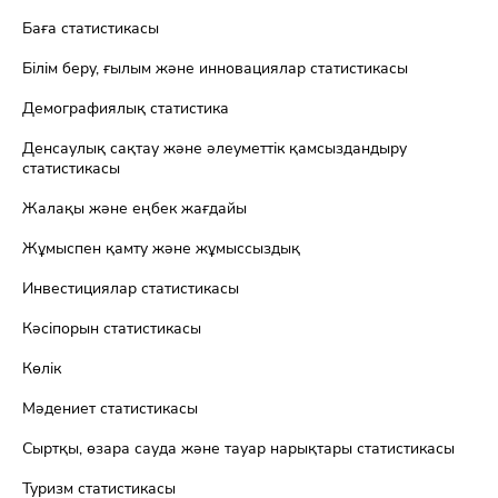
Баға статистикасы
Білім беру, ғылым және инновациялар статистикасы
Демографиялық статистика
Денсаулық сақтау және әлеуметтік қамсыздандыру
статистикасы
Жалақы және еңбек жағдайы
Жұмыспен қамту және жұмыссыздық
Инвестициялар статистикасы
Кәсіпорын статистикасы
Көлік
Мәдениет статистикасы
Сыртқы, өзара сауда және тауар нарықтары статистикасы
Туризм статистикасы