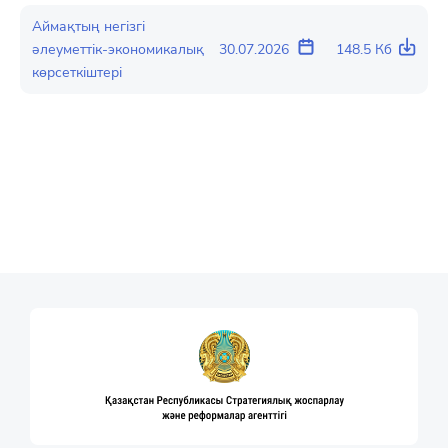
Аймақтың негізгі
әлеуметтік-экономикалық
30.07.2026
148.5 Кб
көрсеткіштері