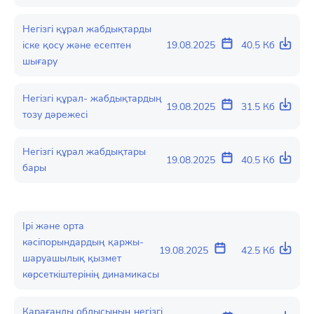
Негізгі құрал жабдықтарды
іске қосу және есептен
19.08.2025
40.5 Кб
шығару
Негізгі құрал- жабдықтардың
19.08.2025
31.5 Кб
тозу дәрежесі
Негізгі құрал жабдықтары
19.08.2025
40.5 Кб
бары
Ірі және орта
кәсіпорындардың қаржы-
19.08.2025
42.5 Кб
шаруашылық қызмет
көрсеткіштерінің динамикасы
Қарағанды облысының негізгі