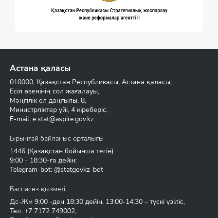
Астана қаласы
010000, Қазақстан Республикасы, Астана қаласы,
Есіл өзенінің сол жағалауы,
Мәңгілік ел даңғылы, 8,
Министрліктер үйі, 4 кіреберіс,
E-mail:
e.stat@aspire.gov.kz
Бірыңғай байланыс орталығы
1446
(Қазақстан бойынша тегін)
9:00 - 18:30-ға дейін:
Telegram-bot: @statgovkz_bot
Баспасөз қызметі
Дс-Жм 9:00 -ден 18:30 дейін, 13:00-14:30 – түскі үзіліс,
Тел.
+7 7172 749002
,