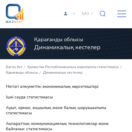
ҚАЗ
Қарағанды облысы
Динамикалық кестелер
Басты бет
Қазақстан Республикасының өңірлерінің статистикасы
Қарағанды облысы
Динамикалық кестелер
Негізгі әлеуметтік-экономикалық көрсеткіштері
Ішкі сауда статистикасы
Ауыл, орман, аңшылық және балық шаруашылығы
статистикасы
Ақпараттық-коммуникациялық технологиялар және
байланыс статистикасы