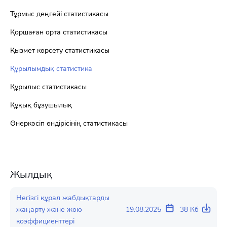
Тұрмыс деңгейі статистикасы
Қоршаған орта статистикасы
Қызмет көрсету статистикасы
Құрылымдық статистика
Құрылыс статистикасы
Құқық бұзушылық
Өнеркәсіп өндірісінің статистикасы
Жылдық
Негізгі құрал жабдықтарды
жаңарту және жою
19.08.2025
38 Кб
коэффициенттері