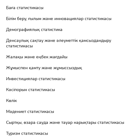
Баға статистикасы
Білім беру, ғылым және инновациялар статистикасы
Демографиялық статистика
Денсаулық сақтау және әлеуметтік қамсыздандыру
статистикасы
Жалақы және еңбек жағдайы
Жұмыспен қамту және жұмыссыздық
Инвестициялар статистикасы
Кәсіпорын статистикасы
Көлік
Мәдениет статистикасы
Сыртқы, өзара сауда және тауар нарықтары статистикасы
Туризм статистикасы