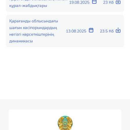
19.08.2025
23 Кб
құрал-жабдықтары
Қарағанды облысындағы
шағын кәсіпорындардың
13.08.2025
23.5 Кб
негізгі көрсеткіштерінің
динамикасы