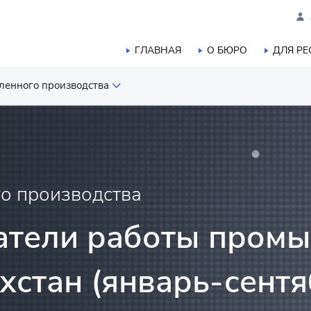
ГЛАВНАЯ
О БЮРО
ДЛЯ Р
ленного производства
шленного производства
ого, лесного, охотничьего и
а
о производства
тики
атели работы пром
хстан (январь-сентя
а
ельства