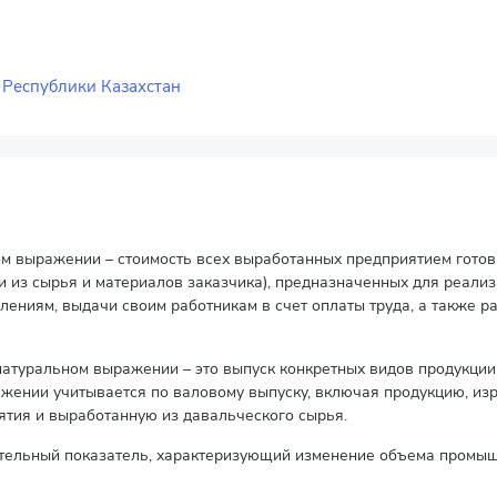
Республики Казахстан
 выражении – стоимость всех выработанных предприятием готовы
 и из сырья и материалов заказчика), предназначенных для реали
ениям, выдачи своим работникам в счет оплаты труда, а также ра
атуральном выражении – это выпуск конкретных видов продукци
жении учитывается по валовому выпуску, включая продукцию, и
тия и выработанную из давальческого сырья.
ительный показатель, характеризующий изменение объема промыш