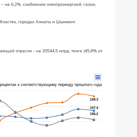
 на 6,2%, снабжении электроэнергией, газом,
бластях, городах Алматы и Шымкент.
ающей отрасли - на 20544,5 млрд. тенге (45,8% от
процентах к соответствующему периоду прошлого года
109.3
109.3
107.4
107.4
106.2
106.2