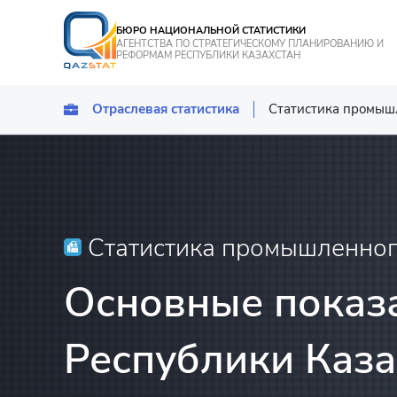
БЮРО НАЦИОНАЛЬНОЙ СТАТИСТИКИ
АГЕНТСТВА ПО СТРАТЕГИЧЕСКОМУ ПЛАНИРОВАНИЮ И
РЕФОРМАМ РЕСПУБЛИКИ КАЗАХСТАН
Отраслевая статистика
Статистика промыш
Статистика промы
Транспорт
Статистика сельск
рыбного хозяйств
Статистика промышленног
Статистика энерге
Основные показ
Статистика услуг
Республики Каза
Статистика туризм
Статистика строит