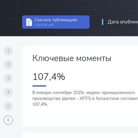
Статистика инвест
Структурная стати
Скачать публикацию
Дата опублик
228.8 Кб, pdf
Статистика предп
Информационно-к
связи
1
Ключевые моменты
2
107,4%
3
4
В январе-сентябре 2025г. индекс промышленного
производства (далее - ИПП) в Казахстане состави
107,4%.
5
6