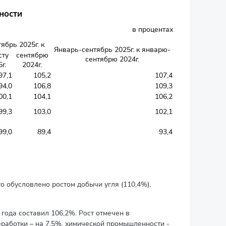
ности
в процентах
тябрь 2025г. к
Январь-сентябрь 2025г. к январю-
сту
сентябрю
сентябрю 2024г.
г.
2024г.
97,1
105,2
107,4
94,0
106,8
109,3
00,1
104,1
106,2
99,3
103,0
102,1
99,0
89,4
93,4
 обусловлено ростом добычи угля (110,4%),
ода составил 106,2%. Рост отмечен в
реработки – на 7,5%, химической промышленности -