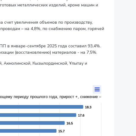
 готовых металлических изделий, кроме машин и
а счет увеличения объемов по производству,
проводам – на 4,8%, по снабжению паром, горячей
ПП в январе-сентябре 2025 года составил 93,4%.
изации (восстановлению) материалов - на 7,5%.
, Акмолинской, Кызылординской, Ұлытау и
в процентах к соответствующему периоду прошлого года, прирост +, снижение –
18.3
18.3
17.6
17.6
16.5
16.5
15.7
15.7