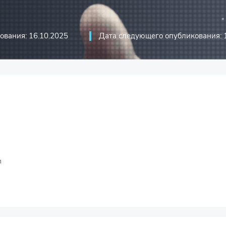
иций
стика
ования: 16.10.2025
Дата следующего опубликования: 
риятий
оммуникационные технологии и
л