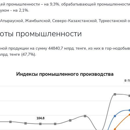
ей промышленности – на 9,3%, обрабатывающей промышленности –
хом - на 2,1%.
Атырауской, Жамбылской, Северо-Казахстанской, Туркестанской о
боты промышленности
й продукции на сумму 44840,7 млрд. тенге, из них в гор-нодобыв
рд. тенге (47,7%).
Индексы промышленного производства
в 
о года
rom 99.8 to 109.6.
104.8
104.8