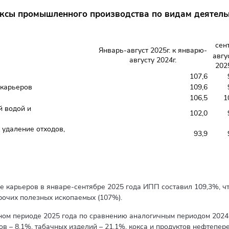
ксы промышленного производства по видам деятель
сен
Январь-август 2025г. к январю-
авгу
августу 2024г.
2025
107,6
 карьеров
109,6
106,5
1
й водой и
102,0
 удаление отходов,
93,9
карьеров в январе-сентябре 2025 года ИПП составил 109,3%, что
прочих полезных ископаемых (107%).
м периоде 2025 года по сравнению аналогичным периодом 2024 г
ов – 8,1%, табачных изделий – 21,1%, кокса и продуктов нефтепе