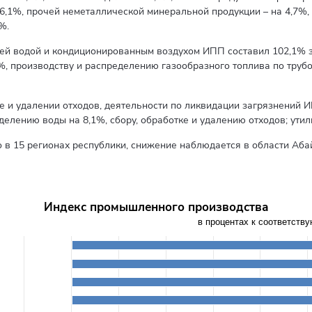
 6,1%, прочей неметаллической минеральной продукции – на 4,7%,
%.
ячей водой и кондиционированным воздухом ИПП составил 102,1% з
%, производству и распределению газообразного топлива по трубо
е и удалении отходов, деятельности по ликвидации загрязнений И
делению воды на 8,1%, сбору, обработке и удалению отходов; утил
в 15 регионах республики, снижение наблюдается в области Абай
Индекс промышленного производства
 года, прирост +, снижение –
rom -6.6 to 18.3.