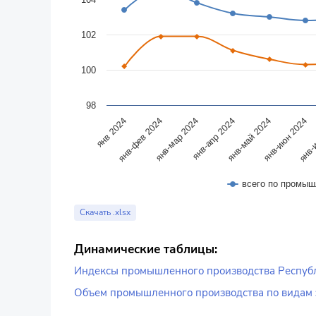
102
100
98
янв-фев 2024
янв-май 2024
янв-мар 2024
янв-июн 2024
янв 2024
янв-апр 2024
янв-
всего по промыш
End of interactive chart.
Скачать .xlsx
Динамические таблицы:
Индексы промышленного производства Республ
Объем промышленного производства по видам э