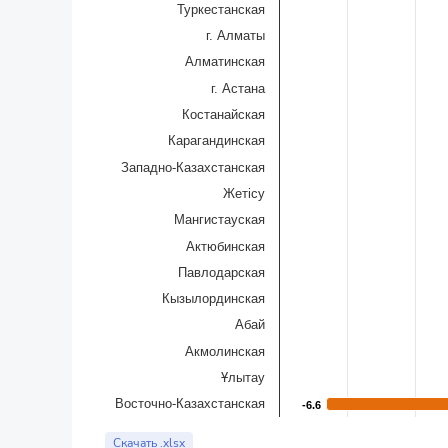
Туркестанская
г. Алматы
Алматинская
г. Астана
Костанайская
Карагандинская
Западно-Казахстанская
Жетісу
Мангистауская
Актюбинская
Павлодарская
Кызылординская
Абай
Акмолинская
Ұлытау
Восточно-Казахстанская
-6.6
-6.6
End of interactive chart.
Скачать .xlsx