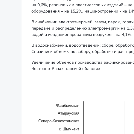
на 9,6%, резиновых и пластмассовых изделий – на
оборудования – на 15,2%, машиностроении - на 14
В снабжении электроэнергией, газом, паром, гор
передаче и распределению электроэнергии на 1,3
водой и кондиционированным воздухом - на 4,1%.
В водоснабжении, водоотведении; сборе, обработк
Снизились объемы по забору, обработке и рас-пре
Увеличение объемов производства зафиксировано 
Восточно-Казахстанской областях.
Индекс промышленного производства
Bar chart with 20 bars.
в процентах к соответствующему периоду прошлого
Жамбылская
The chart has 1 X axis displaying categories.
The chart has 1 Y axis displaying values. Data ranges f
Атырауская
Северо-Казахстанская
г. Шымкент