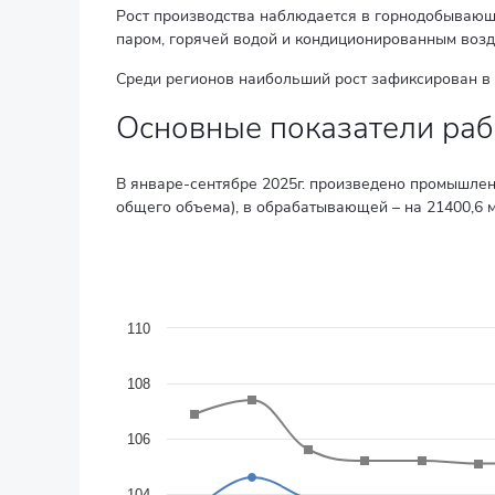
Рост производства наблюдается в горнодобывающ
паром, горячей водой и кондиционированным возду
Среди регионов наибольший рост зафиксирован в 
Основные показатели ра
В январе-сентябре 2025г. произведено промышленно
общего объема), в обрабатывающей – на 21400,6 мл
Индексы промышленного производства
Line chart with 3 lines.
в процентах к соответствующему периоду прошлог
110
The chart has 1 X axis displaying categories.
The chart has 1 Y axis displaying values. Data ranges f
108
106
104