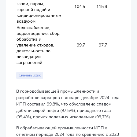
газом, паром,
104,5
115,8
104,2
горячей водой и
кондиционированным
воздухом
Водоснабжение;
водоотведение; сбор,
обработка и
удаление отходов,
99,7
97,7
99,4
деятельность по
ликвидации
загрязнений
Скачать .xlsx
В горнодобывающей промышленности и
разработке карьеров в январе-декабре 2024 года
ИПП составил 99,8%, что обусловлено спадом
добычи сырой нефти (97,5%), природного газа
(99,4%), прочих полезных ископаемых (99,7%).
В обрабатывающей промышленности ИПП в
отчетном периоде 2024 года по сравнению с 2023