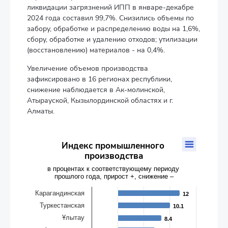
ликвидации загрязнений ИПП в январе-декабре
2024 года составил 99,7%. Снизились объемы по
забору, обработке и распределению воды на 1,6%,
сбору, обработке и удалению отходов; утилизации
(восстановлению) материалов - на 0,4%.
Увеличение объемов производства
зафиксировано в 16 регионах республики,
снижение наблюдается в Ак-молинской,
Атырауской, Кызылординской областях и г.
Алматы.
Индекс промышленного производства
Индекс промышленного
производства
Bar chart with 20 bars.
в процентах к соответствующему периоду прошлого года, 
в процентах к соответствующему периоду
прошлого года, прирост +, снижение –
The chart has 1 X axis displaying categories.
The chart has 1 Y axis displaying values. Data ranges from -3.7 
Карагандинская
12
12
Туркестанская
10.1
10.1
Ұлытау
8.4
8.4