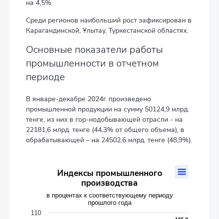
на 4,5%.
Среди регионов наибольший рост зафиксирован в
Карагандинской, Ұлытау, Туркестанской областях.
Основные показатели работы
промышленности в отчетном
периоде
В январе-декабре 2024г. произведено
промышленной продукции на сумму 50124,9 млрд.
тенге, из них в гор-нодобывающей отрасли - на
22181,6 млрд. тенге (44,3% от общего объема), в
обрабатывающей – на 24502,6 млрд. тенге (48,9%).
Индексы промышленного производства
Индексы промышленного
производства
Line chart with 3 lines.
в процентах к соответствующему периоду прошлого года
в процентах к соответствующему периоду
прошлого года
The chart has 1 X axis displaying categories.
The chart has 1 Y axis displaying values. Data ranges from 99.8
110