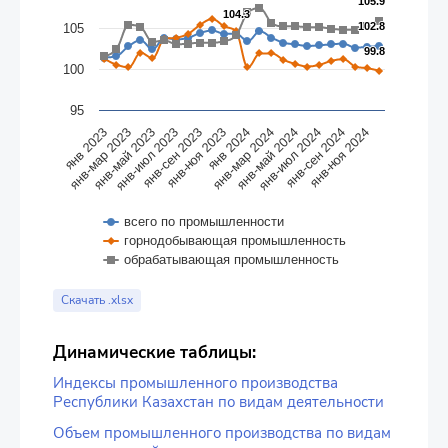
105.9
105.9
104.3
104.3
102.8
102.8
105
99.8
99.8
100
95
янв-май 2023
янв-ноя 2023
янв-май 2024
янв-ноя 2024
янв 2023
янв-июл 2023
янв 2024
янв-июл 2024
янв-мар 2023
янв-сен 2023
янв-мар 2024
янв-сен 2024
всего по промышленности
горнодобывающая промышленность
обрабатывающая промышленность
End of interactive chart.
Скачать .xlsx
Динамические таблицы:
Индексы промышленного производства
Республики Казахстан по видам деятельности
Объем промышленного производства по видам