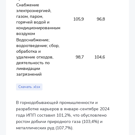
Снабжение
электроэнергией,
газом, паром,
105,9
96,8
101,6
горячей водой и
кондиционированным
воздухом
Водоснабжение;
водоотведение; сбор,
обработка и
удаление отходов,
98,7
104,6
96,5
деятельность по
ликвидации
загрязнений
Скачать .xlsx
В горнодобывающей промышленности и
разработке карьеров в январе-сентябре 2024
года ИПП составил 101,2%, что обусловлено
ростом добычи природного газа (103,4%) и
металлических руд (107,7%).