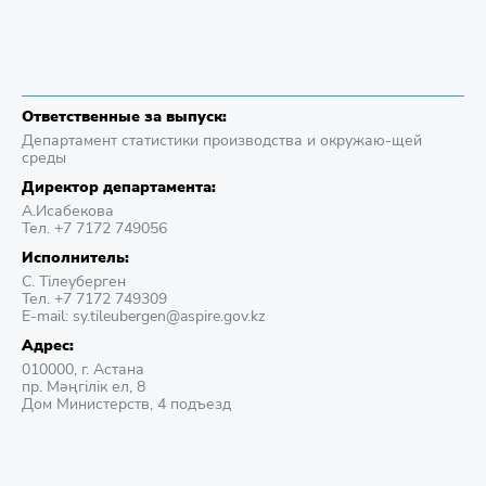
Ответственные за выпуск:
Департамент статистики производства и окружаю-щей
среды
Директор департамента:
А.Исабекова
Тел. +7 7172 749056
Исполнитель:
С. Тілеуберген
Тел. +7 7172 749309
E-mail: sy.tileubergen@aspire.gov.kz
Адрес:
010000, г. Астана
пр. Мәңгілік ел, 8
Дом Министерств, 4 подъезд