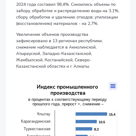
2024 года составил 98,4%. Снизились объемы по
забору, обработке и распределению воды на 3,1%,
сбору, обработке и удалению отходов; утилизации
(восстановлению) материалов - на 2,7%.
Увеличение объемов производства
зафиксировано в 13 регионах республики,
снижение наблюдается в Акмолинской,
Атырауской, Западно-Казахстанской,
Жамбылской, Костанайской, Северо-
Казахстанской областях и г. Алматы.
Индекс промышленного производства
Индекс промышленного
производства
Bar chart with 20 bars.
в процентах к соответствующему периоду
в процентах к соответствующему периоду прошлого года, 
прошлого года, прирост +, снижение –
The chart has 1 X axis displaying categories.
The chart has 1 Y axis displaying values. Data ranges from -6.3 
Ұлытау
15.4
15.4
Карагандинская
10.5
10.5
Туркестанская
8.3
8.3