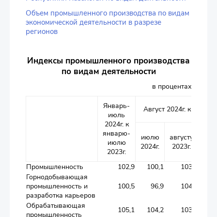
Объем промышленного производства по видам
экономической деятельности в разрезе
регионов
Индексы промышленного производства
по видам деятельности
в процентах
Январь-
Янв
Август 2024г. к
июль
ав
2024г. к
202
январю-
янв
июлю
августу
июлю
авг
2024г.
2023г.
2023г.
20
Промышленность
102,9
100,1
103,8
Горнодобывающая
промышленность и
100,5
96,9
104,0
разработка карьеров
Обрабатывающая
105,1
104,2
103,5
промышленность