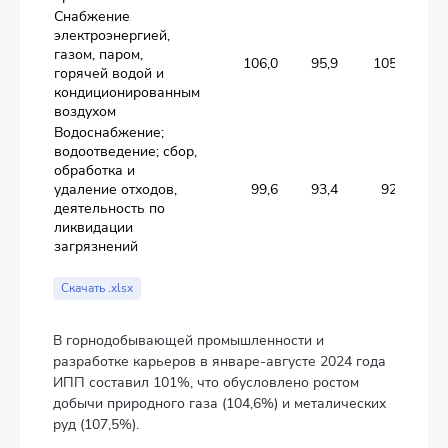
Снабжение
электроэнергией,
газом, паром,
106,0
95,9
105,3
горячей водой и
кондиционированным
воздухом
Водоснабжение;
водоотведение; сбор,
обработка и
удаление отходов,
99,6
93,4
92,2
деятельность по
ликвидации
загрязнений
Скачать .xlsx
В горнодобывающей промышленности и
разработке карьеров в январе-августе 2024 года
ИПП составил 101%, что обусловлено ростом
добычи природного газа (104,6%) и металических
руд (107,5%).