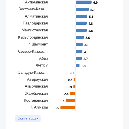
Актюбинская
6.9
6.9
Восточно-Каза…
5.7
5.7
Алматинская
5.1
5.1
Павлодарская
4.8
4.8
Мангистауская
4.8
4.8
Кызылординская
3.6
3.6
г. Шымкент
3.1
3.1
Северо-Казахс…
3
3
Абай
2.7
2.7
Жетісу
1.8
1.8
Западно-Казах…
-0.1
-0.1
Атырауская
-0.8
-0.8
Акмолинская
-0.9
-0.9
Жамбылская
-2.4
-2.4
Костанайская
-4
-4
г. Алматы
-6.5
-6.5
End of interactive chart.
Скачать .xlsx