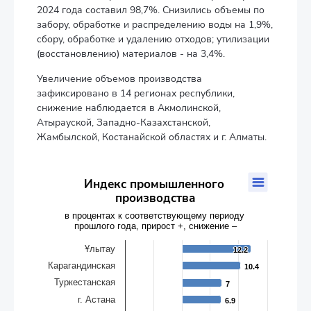
2024 года составил 98,7%. Снизились объемы по
забору, обработке и распределению воды на 1,9%,
сбору, обработке и удалению отходов; утилизации
(восстановлению) материалов - на 3,4%.
Увеличение объемов производства
зафиксировано в 14 регионах республики,
снижение наблюдается в Акмолинской,
Атырауской, Западно-Казахстанской,
Жамбылской, Костанайской областях и г. Алматы.
Индекс промышленного производства
Индекс промышленного
производства
Bar chart with 20 bars.
в процентах к соответствующему периоду прошлого года, 
в процентах к соответствующему периоду
прошлого года, прирост +, снижение –
The chart has 1 X axis displaying categories.
The chart has 1 Y axis displaying values. Data ranges from -6.5 
Ұлытау
12.2
12.2
Карагандинская
10.4
10.4
Туркестанская
7
7
г. Астана
6.9
6.9