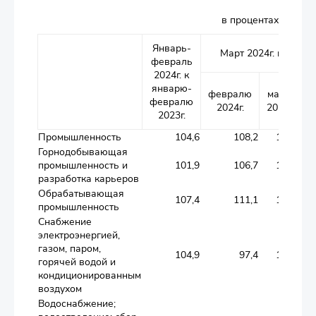
в процентах
Январь-
Я
Март 2024г. к
февраль
2024г. к
2
январю-
я
февралю
марту
февралю
2024г.
2023г.
2023г.
Промышленность
104,6
108,2
103,0
Горнодобывающая
промышленность и
101,9
106,7
101,9
разработка карьеров
Обрабатывающая
107,4
111,1
103,8
промышленность
Снабжение
электроэнергией,
газом, паром,
104,9
97,4
106,2
горячей водой и
кондиционированным
воздухом
Водоснабжение;