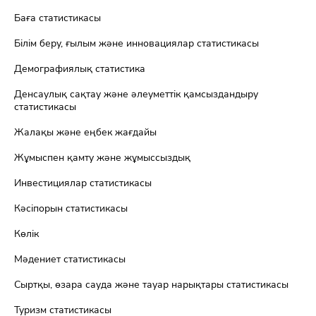
Баға статистикасы
Білім беру, ғылым және инновациялар статистикасы
Демографиялық статистика
Денсаулық сақтау және әлеуметтік қамсыздандыру
статистикасы
Жалақы және еңбек жағдайы
Жұмыспен қамту және жұмыссыздық
Инвестициялар статистикасы
Кәсіпорын статистикасы
Көлік
Мәдениет статистикасы
Сыртқы, өзара сауда және тауар нарықтары статистикасы
Туризм статистикасы