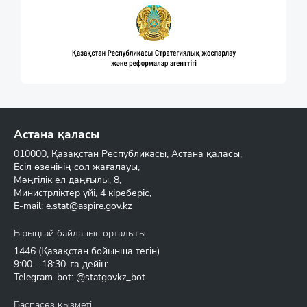
Астана қаласы
010000, Қазақстан Республикасы, Астана қаласы,
Есіл өзенінің сол жағалауы,
Мәңгілік ел даңғылы, 8,
Министрліктер үйі, 4 кіреберіс,
E-mail:
e.stat@aspire.gov.kz
Бірыңғай байланыс орталығы
1446
(Қазақстан бойынша тегін)
9:00 - 18:30-ға дейін:
Telegram-bot: @statgovkz_bot
Баспасөз қызметі