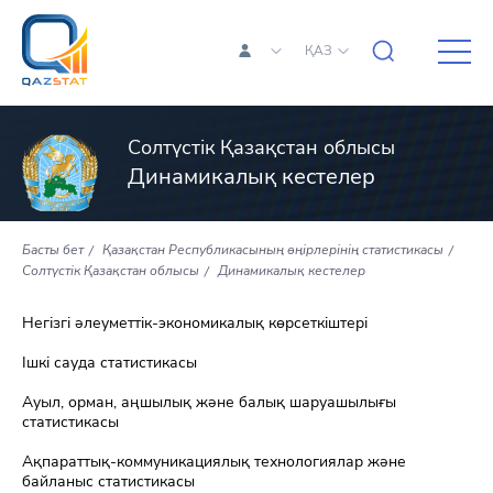
ҚАЗ
Солтүстік Қазақстан облысы
Динамикалық кестелер
Басты бет
Қазақстан Республикасының өңірлерінің статистикасы
Солтүстік Қазақстан облысы
Динамикалық кестелер
Негізгі әлеуметтік-экономикалық көрсеткіштері
Ішкі сауда статистикасы
Ауыл, орман, аңшылық және балық шаруашылығы
статистикасы
Ақпараттық-коммуникациялық технологиялар және
байланыс статистикасы