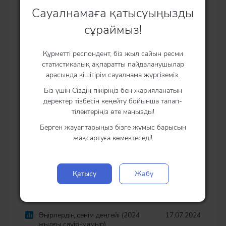
Халықтың құқық қорғау
17.07.2026
Сауалнамаға қатысуыңызды
органдарына және сот жүйесіне
сенімділік деңгейі (2026 жылғы
сұраймыз!
сәуір-мамыр)
Құрметті респондент, біз жыл сайын ресми
Халықтың құқық қорғау
26.01.2026
статистикалық ақпаратты пайдаланушылар
органдарына және сот жүйесіне
арасында кішігірім сауалнама жүргіземіз.
сенімділік деңгейі ( қазан-қараша)
Біз үшін Сіздің пікіріңіз бен жарияланатын
деректер тізбесін кеңейту бойынша талап-
Халықтың құқық қорғау
17.07.2025
тілектеріңіз өте маңызды!
органдарына және сот жүйесіне
сенімділік деңгейі ( 2025 жылғы
Берген жауаптарыңыз бізге жұмыс барысын
сәуір-мамыр)
жақсартуға көмектеседі!
Халықтың құқық қорғау
24.01.2025
органдарына және сот жүйесіне
Қатысу
Жабу
сенімділік деңгейі ( қазан-қараша
2024)
Өңірлердің сенім деңгейі (2024
17.07.2024
жылғы сәуір-мамыр)