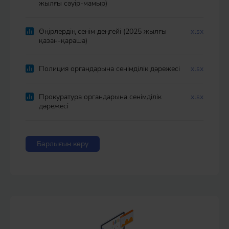
жылғы сәуір-мамыр)
Өңірлердің сенім деңгейі (2025 жылғы
xlsx
қазан-қараша)
Полиция органдарына сенімділік дәрежесі
xlsx
Прокуратура органдарына сенімділік
xlsx
дәрежесі
Барлығын көру