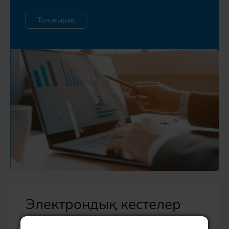
Толығырақ
Электрондық кестелер