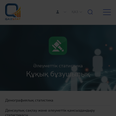
ҚАЗ
Әлеуметтік статистика
Құқық бұзушылық
Демографиялық статистика
Денсаулық сақтау және әлеуметтік қамсыздандыру
статистикасы