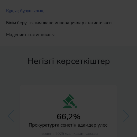
Құқық бұзушылық
Білім беру, ғылым және инновациялар статистикасы
Мәдениет статистикасы
Негізгі көрсеткіштер
66,2%
Прокуратурға сенетін адамдар үлесі
процент, 2025 жыл қазан-қараша