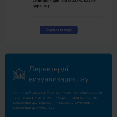
сенімділік деңгейі (2023ж. қазан-
қараша )
Барлығын көру
Деректерді
визуализациялау
Жинақта Қазақстан Республикасының экономикасы
туралы жан-жақты түсінік беретін, экономикалық
көрсеткіштерді көрсететін макроэкономикалық
көрсеткіштер жүйесі бар