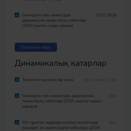
Сенімділік пен сенімсіздік
17.07.2024
дәрежесінің төмен болу себептері
(2024 жылғы сәуір-мамыр)
Барлығын көру
Динамикалық қатарлар
Тіркелген қылмыстар саны
xlsx
|
json
|
csv
Сенімділік пен сенімсіздік дәрежесінің
xlsx
төмен болу себептері (2025 жылғы қазан-
қараша)
Өзі тұратын ауданда жалғыз жүрегенде
xlsx
көшедегі өз қауіпсіздігін қабылдау (2024