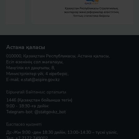
Астана қаласы
010000, Қазақстан Республикасы, Астана қаласы,
Есіл өзенінің сол жағалауы,
Мәңгілік ел даңғылы, 8,
Министрліктер үйі, 4 кіреберіс,
E-mail:
e.stat@aspire.gov.kz
Бірыңғай байланыс орталығы
1446
(Қазақстан бойынша тегін)
9:00 - 18:30-ға дейін:
Telegram-bot: @statgovkz_bot
Баспасөз қызметі
Дс-Жм 9:00 -ден 18:30 дейін, 13:00-14:30 – түскі үзіліс,
Тел.
+7 7172 749002
,