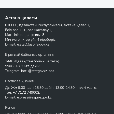
Астана қаласы
010000, Қазақстан Республикасы, Астана қаласы,
Есіл өзенінің сол жағалауы,
Мәңгілік ел даңғылы, 8,
Министрліктер үйі, 4 кіреберіс,
E-mail:
e.stat@aspire.gov.kz
Бірыңғай байланыс орталығы
1446
(Қазақстан бойынша тегін)
9:00 - 18:30-ға дейін:
Telegram-bot: @statgovkz_bot
Баспасөз қызметі
Дс-Жм 9:00 -ден 18:30 дейін, 13:00-14:30 – түскі үзіліс,
Тел.
+7 7172 749002
,
E-mail:
e.press@aspire.gov.kz
.
Кеңсе