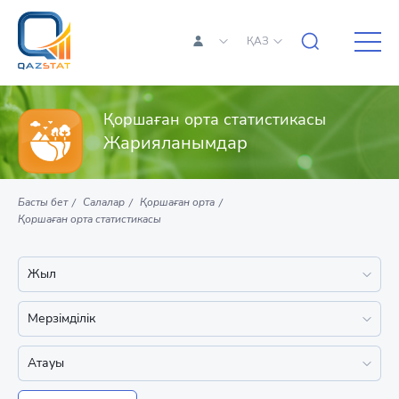
ҚАЗ
Қоршаған орта статистикасы
Жарияланымдар
Басты бет
Салалар
Қоршаған орта
Қоршаған орта статистикасы