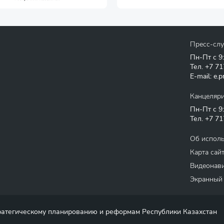
Пресс-сл
Пн-Пт с 9
Тел.
+7 71
E-mail:
e.p
Канцеляр
Пн-Пт с 9
Тел.
+7 71
Об испол
Карта сай
Видеонави
Экранный
тратегическому планированию и реформам Республики Казахстан