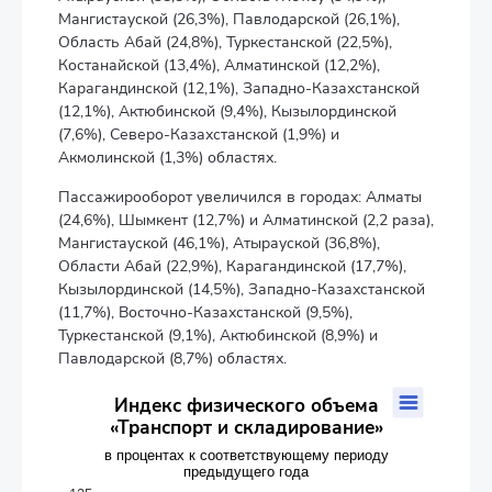
Мангистауской (26,3%), Павлодарской (26,1%),
Область Абай (24,8%), Туркестанской (22,5%),
Костанайской (13,4%), Алматинской (12,2%),
Карагандинской (12,1%), Западно-Казахстанской
(12,1%), Актюбинской (9,4%), Кызылординской
(7,6%), Северо-Казахстанской (1,9%) и
Акмолинской (1,3%) областях.
Пассажирооборот увеличился в городах: Алматы
(24,6%), Шымкент (12,7%) и Алматинской (2,2 раза),
Мангистауской (46,1%), Атырауской (36,8%),
Области Абай (22,9%), Карагандинской (17,7%),
Кызылординской (14,5%), Западно-Казахстанской
(11,7%), Восточно-Казахстанской (9,5%),
Туркестанской (9,1%), Актюбинской (8,9%) и
Павлодарской (8,7%) областях.
Индекс физического объема «Транспорт и складирование»
Индекс физического объема
«Транспорт и складирование»
Line chart with 16 data points.
в процентах к соответствующему периоду предыдущего г
в процентах к соответствующему периоду
предыдущего года
The chart has 1 X axis displaying categories.