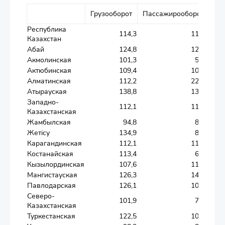
Грузооборот
Пассажирооборот
Республика
114,3
113,7
Казахстан
Абай
124,8
122,9
Акмолинская
101,3
55,9
Актюбинская
109,4
108,9
Алматинская
112,2
222,0
Атырауская
138,8
136,8
Западно-
112,1
111,7
Казахстанская
Жамбылская
94,8
89,5
Жетісу
134,9
89,4
Карагандинская
112,1
117,7
Костанайская
113,4
64,1
Кызылординская
107,6
114,5
Мангистауская
126,3
146,1
Павлодарская
126,1
108,7
Северо-
101,9
75,9
Казахстанская
Туркестанская
122,5
109,1