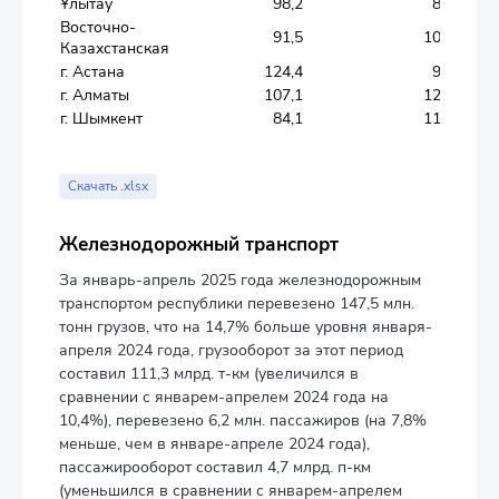
Ұлытау
98,2
86,4
Восточно-
91,5
109,5
Казахстанская
г. Астана
124,4
98,4
г. Алматы
107,1
124,3
г. Шымкент
84,1
112,7
Скачать .xlsx
Железнодорожный транспорт
За январь-апрель 2025 года железнодорожным
транспортом республики перевезено 147,5 млн.
тонн грузов, что на 14,7% больше уровня января-
апреля 2024 года, грузооборот за этот период
составил 111,3 млрд. т-км (увеличился в
сравнении с январем-апрелем 2024 года на
10,4%), перевезено 6,2 млн. пассажиров (на 7,8%
меньше, чем в январе-апреле 2024 года),
пассажирооборот составил 4,7 млрд. п-км
(уменьшился в сравнении с январем-апрелем